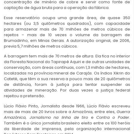
concentração de minério de cobre e servir como fonte de
captação de água bruta para a operação da fábrica.
Esse reservatório ocupa uma grande área, de quase 350
hectares (ou 3,5 quilômetros quadrados), com capacidade
para armazenar mais de 70 milhões de metros cúbicos de
rejeitos – mais de 10 vezes o volume da barragem de
Brumadinho, em Minas Gerais. A autorização original, de 2006,
previa 5,7 milhões de metros cúbicos.
A barragem tem mais de 70 metros de altura. Ela fica no interior
da Floresta Nacional do Tapirapé Aquiri e de outras unidades de
conservação, com áreas contínuas, com 1,3 milhão de hectares,
localizadas na província mineral de Carajás. Os índios Xikrin do
Cateté, que têm a sua reserva a pouco mais de 20 quilômetros
de distância, foram à justiça para tentar suspender as
atividades de mineração. Por duas vezes a justiça federal
rejeitou a pretensão.
Lúcio Flávio Pinto, Jornalista desde 1966, Lúcio Flávio escreveu
mais de mais de 20 livros sobre a Amazônia, entre eles,
Guerra
Amazônica, Jornalismo na linha de tiro
e
Contra o Poder
.
Também é o único jornalista brasileiro eleito entre os 100 heróis
da liberdade de imprensa, pela organização internacional