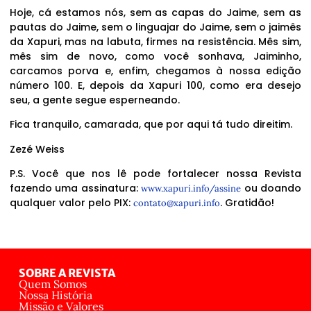
Hoje, cá estamos nós, sem as capas do Jaime, sem as
pautas do Jaime, sem o linguajar do Jaime, sem o jaimês
da Xapuri, mas na labuta, firmes na resistência. Mês sim,
mês sim de novo, como você sonhava, Jaiminho,
carcamos porva e, enfim, chegamos à nossa edição
número 100. E, depois da Xapuri 100, como era desejo
seu, a gente segue esperneando.
Fica tranquilo, camarada, que por aqui tá tudo direitim.
Zezé Weiss
P.S. Você que nos lê pode fortalecer nossa Revista
fazendo uma assinatura:
ou doando
www.xapuri.info/assine
qualquer valor pelo PIX:
. Gratidão!
contato@xapuri.info
SOBRE A REVISTA
Quem Somos
Nossa História
Missão e Valores