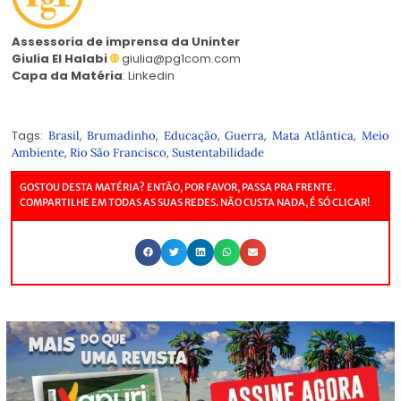
Assessoria de imprensa da Uninter
Giulia El Halabi
giulia@pg1com.com
Capa da Matéria
:
Linkedin
Tags:
,
,
,
,
,
Brasil
Brumadinho
Educação
Guerra
Mata Atlântica
Meio
,
,
Ambiente
Rio São Francisco
Sustentabilidade
GOSTOU DESTA MATÉRIA? ENTÃO, POR FAVOR, PASSA PRA FRENTE.
COMPARTILHE EM TODAS AS SUAS REDES. NÃO CUSTA NADA, É SÓ CLICAR!