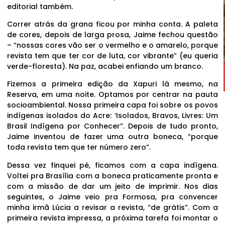
editorial também.
Correr atrás da grana ficou por minha conta. A paleta
de cores, depois de larga prosa, Jaime fechou questão
– “nossas cores vão ser o vermelho e o amarelo, porque
revista tem que ter cor de luta, cor vibrante” (eu queria
verde-floresta). Na paz, acabei enfiando um branco.
Fizemos a primeira edição da Xapuri lá mesmo, na
Reserva, em uma noite. Optamos por centrar na pauta
socioambiental. Nossa primeira capa foi sobre os povos
indígenas isolados do Acre: ‘Isolados, Bravos, Livres: Um
Brasil Indígena por Conhecer”. Depois de tudo pronto,
Jaime inventou de fazer uma outra boneca, “porque
toda revista tem que ter número zero”.
Dessa vez finquei pé, ficamos com a capa indígena.
Voltei pra Brasília com a boneca praticamente pronta e
com a missão de dar um jeito de imprimir. Nos dias
seguintes, o Jaime veio pra Formosa, pra convencer
minha irmã Lúcia a revisar a revista, “de grátis”. Com a
primeira revista impressa, a próxima tarefa foi montar o