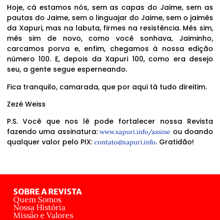
Hoje, cá estamos nós, sem as capas do Jaime, sem as
pautas do Jaime, sem o linguajar do Jaime, sem o jaimês
da Xapuri, mas na labuta, firmes na resistência. Mês sim,
mês sim de novo, como você sonhava, Jaiminho,
carcamos porva e, enfim, chegamos à nossa edição
número 100. E, depois da Xapuri 100, como era desejo
seu, a gente segue esperneando.
Fica tranquilo, camarada, que por aqui tá tudo direitim.
Zezé Weiss
P.S. Você que nos lê pode fortalecer nossa Revista
fazendo uma assinatura:
ou doando
www.xapuri.info/assine
qualquer valor pelo PIX:
. Gratidão!
contato@xapuri.info
SOBRE A REVISTA
Quem Somos
Nossa História
Missão e Valores