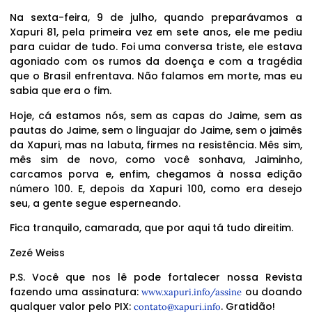
Na sexta-feira, 9 de julho, quando preparávamos a
Xapuri 81, pela primeira vez em sete anos, ele me pediu
para cuidar de tudo. Foi uma conversa triste, ele estava
agoniado com os rumos da doença e com a tragédia
que o Brasil enfrentava. Não falamos em morte, mas eu
sabia que era o fim.
Hoje, cá estamos nós, sem as capas do Jaime, sem as
pautas do Jaime, sem o linguajar do Jaime, sem o jaimês
da Xapuri, mas na labuta, firmes na resistência. Mês sim,
mês sim de novo, como você sonhava, Jaiminho,
carcamos porva e, enfim, chegamos à nossa edição
número 100. E, depois da Xapuri 100, como era desejo
seu, a gente segue esperneando.
Fica tranquilo, camarada, que por aqui tá tudo direitim.
Zezé Weiss
P.S. Você que nos lê pode fortalecer nossa Revista
fazendo uma assinatura:
ou doando
www.xapuri.info/assine
qualquer valor pelo PIX:
. Gratidão!
contato@xapuri.info