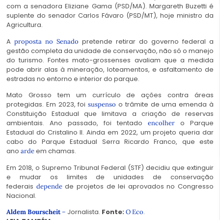
com a senadora Eliziane Gama (PSD/MA). Margareth Buzetti é
suplente do senador Carlos Fávaro (PSD/MT), hoje ministro da
Agricultura.
A
pretende retirar do governo federal a
proposta no Senado
gestão completa da unidade de conservação, não só o manejo
do turismo. Fontes mato-grossenses avaliam que a medida
pode abrir alas à mineração, loteamentos, e asfaltamento de
estradas no entorno e interior do parque.
Mato Grosso tem um currículo de ações contra áreas
protegidas. Em 2023, foi
o trâmite de uma emenda à
suspenso
Constituição Estadual que limitava a criação de reservas
ambientais. Ano passado, foi tentado
o Parque
encolher
Estadual do Cristalino II. Ainda em 2022, um projeto queria dar
cabo do Parque Estadual Serra Ricardo Franco, que este
ano
em chamas.
arde
Em 2018, o Supremo Tribunal Federal (STF) decidiu que extinguir
e mudar os limites de unidades de conservação
federais
de projetos de lei aprovados no Congresso
depende
Nacional.
Jornalista.
Fonte:
.
Aldem Bourscheit
–
O Eco