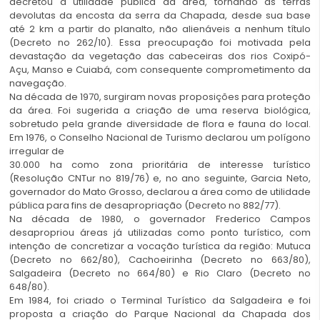
decretou a utilidade pública da área, tornando as terras
devolutas da encosta da serra da Chapada, desde sua base
até 2 km a partir do planalto, não alienáveis a nenhum título
(Decreto no 262/10). Essa preocupação foi motivada pela
devastação da vegetação das cabeceiras dos rios Coxipó-
Açu, Manso e Cuiabá, com consequente comprometimento da
navegação.
Na década de 1970, surgiram novas proposições para proteção
da área. Foi sugerida a criação de uma reserva biológica,
sobretudo pela grande diversidade de flora e fauna do local.
Em 1976, o Conselho Nacional de Turismo declarou um polígono
irregular de
30.000 ha como zona prioritária de interesse turístico
(Resolução CNTur no 819/76) e, no ano seguinte, Garcia Neto,
governador do Mato Grosso, declarou a área como de utilidade
pública para fins de desapropriação (Decreto no 882/77).
Na década de 1980, o governador Frederico Campos
desapropriou áreas já utilizadas como ponto turístico, com
intenção de concretizar a vocação turística da região: Mutuca
(Decreto no 662/80), Cachoeirinha (Decreto no 663/80),
Salgadeira (Decreto no 664/80) e Rio Claro (Decreto no
648/80).
Em 1984, foi criado o Terminal Turístico da Salgadeira e foi
proposta a criação do Parque Nacional da Chapada dos