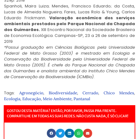
329p. 2018
Spanholi, Maira Luiza; Mendes, Francisco Eduardo; da Costa,
Lucas de Almeida Nogueira; Fares, Lucas Rolo & Young, Carlos
Eduardo Frickmann.
Valoração econômica dos serviços
ambientais prestados pelo Parque Nacional da Chapada
dos Guimarães.
XIII Encontro Nacional da Sociedade Brasileira
de Economia Ecológica. Campinas-SP, 23 a 26 de setembro de
2019
*Possui graduação em Ciências Biológicas pela Universidade
Federal de Mato Grosso (2003) e mestrado em Ecologia e
Conservação da Biodiversidade pela Universidade Federal de
Mato Grosso (2005)
.
É chefe do Parque Nacional da Chapada
dos Guimarães e analista ambiental do Instituto Chico Mendes
de Conservação da Biodiversidade (ICMBio).
Tags:
,
,
,
,
Agronegócio
Biodiversidade
Cerrado
Chico Mendes
,
,
,
Ecologia
Educação
Meio Ambiente
Pantanal
GOSTOU DESTA MATÉRIA? ENTÃO, POR FAVOR, PASSA PRA FRENTE.
COMPARTILHE EM TODAS AS SUAS REDES. NÃO CUSTA NADA, É SÓ CLICAR!