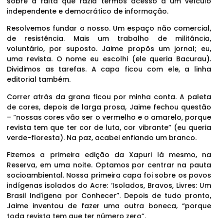
sobre a falta que fazia termos acesso a um veículo
independente e democrático de informação.
Resolvemos fundar o nosso. Um espaço não comercial,
de resistência. Mais um trabalho de militância,
voluntário, por suposto. Jaime propôs um jornal; eu,
uma revista. O nome eu escolhi (ele queria Bacurau).
Dividimos as tarefas. A capa ficou com ele, a linha
editorial também.
Correr atrás da grana ficou por minha conta. A paleta
de cores, depois de larga prosa, Jaime fechou questão
– “nossas cores vão ser o vermelho e o amarelo, porque
revista tem que ter cor de luta, cor vibrante” (eu queria
verde-floresta). Na paz, acabei enfiando um branco.
Fizemos a primeira edição da Xapuri lá mesmo, na
Reserva, em uma noite. Optamos por centrar na pauta
socioambiental. Nossa primeira capa foi sobre os povos
indígenas isolados do Acre: ‘Isolados, Bravos, Livres: Um
Brasil Indígena por Conhecer”. Depois de tudo pronto,
Jaime inventou de fazer uma outra boneca, “porque
toda revista tem que ter número zero”.