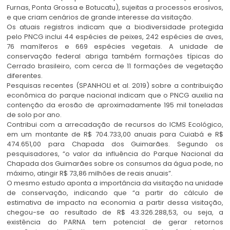
Furnas, Ponta Grossa e Botucatu), sujeitas a processos erosivos,
e que criam cenários de grande interesse da visitação.
Os atuais registros indicam que a biodiversidade protegida
pelo PNCG inclui 44 espécies de peixes, 242 espécies de aves,
76 mamíferos e 669 espécies vegetais. A unidade de
conservação federal abriga também formações típicas do
Cerrado brasileiro, com cerca de 11 formações de vegetação
diferentes.
Pesquisas recentes (SPANHOLI et al. 2019) sobre a contribuição
econômica do parque nacional indicam que o PNCG auxilia na
contenção da erosão de aproximadamente 195 mil toneladas
de solo por ano.
Contribui com a arrecadação de recursos do ICMS Ecológico,
em um montante de R$ 704.733,00 anuais para Cuiabá e R$
474.651,00 para Chapada dos Guimarães. Segundo os
pesquisadores, “o valor da influência do Parque Nacional da
Chapada dos Guimarães sobre os consumos da água pode, no
máximo, atingir R$ 73,86 milhões de reais anuais”.
O mesmo estudo aponta a importância da visitação na unidade
de conservação, indicando que “a partir do cálculo de
estimativa de impacto na economia a partir dessa visitação,
chegou-se ao resultado de R$ 43.326.288,53, ou seja, a
existência do PARNA tem potencial de gerar retornos