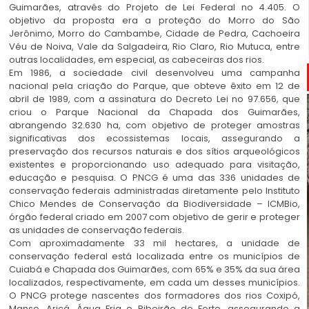
Guimarães, através do Projeto de Lei Federal no 4.405. O
objetivo da proposta era a proteção do Morro do São
Jerônimo, Morro do Cambambe, Cidade de Pedra, Cachoeira
Véu de Noiva, Vale da Salgadeira, Rio Claro, Rio Mutuca, entre
outras localidades, em especial, as cabeceiras dos rios.
Em 1986, a sociedade civil desenvolveu uma campanha
nacional pela criação do Parque, que obteve êxito em 12 de
abril de 1989, com a assinatura do Decreto Lei no 97.656, que
criou o Parque Nacional da Chapada dos Guimarães,
abrangendo 32.630 ha, com objetivo de proteger amostras
significativas dos ecossistemas locais, assegurando a
preservação dos recursos naturais e dos sítios arqueológicos
existentes e proporcionando uso adequado para visitação,
educação e pesquisa. O PNCG é uma das 336 unidades de
conservação federais administradas diretamente pelo Instituto
Chico Mendes de Conservação da Biodiversidade – ICMBio,
órgão federal criado em 2007 com objetivo de gerir e proteger
as unidades de conservação federais.
Com aproximadamente 33 mil hectares, a unidade de
conservação federal está localizada entre os municípios de
Cuiabá e Chapada dos Guimarães, com 65% e 35% da sua área
localizados, respectivamente, em cada um desses municípios.
O PNCG protege nascentes dos formadores dos rios Coxipó,
Manso, Aricá, Água Fria e Ribeirão do Forte, assegurando a