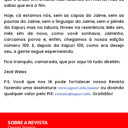
sabia que era o fim.
Hoje, cá estamos nós, sem as capas do Jaime, sem as
pautas do Jaime, sem o linguajar do Jaime, sem o jaimês
da Xapuri, mas na labuta, firmes na resistência. Mês sim,
mês sim de novo, como você sonhava, Jaiminho,
carcamos porva e, enfim, chegamos à nossa edição
número 100. E, depois da Xapuri 100, como era desejo
seu, a gente segue esperneando.
Fica tranquilo, camarada, que por aqui tá tudo direitim.
Zezé Weiss
P.S. Você que nos lê pode fortalecer nossa Revista
fazendo uma assinatura:
ou doando
www.xapuri.info/assine
qualquer valor pelo PIX:
. Gratidão!
contato@xapuri.info
SOBRE A REVISTA
Quem Somos