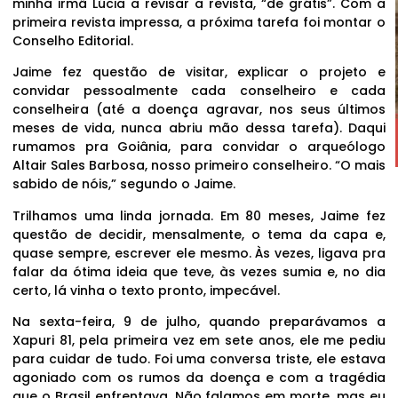
minha irmã Lúcia a revisar a revista, “de grátis”. Com a
primeira revista impressa, a próxima tarefa foi montar o
Conselho Editorial.
Jaime fez questão de visitar, explicar o projeto e
convidar pessoalmente cada conselheiro e cada
conselheira (até a doença agravar, nos seus últimos
meses de vida, nunca abriu mão dessa tarefa). Daqui
rumamos pra Goiânia, para convidar o arqueólogo
Altair Sales Barbosa, nosso primeiro conselheiro. “O mais
sabido de nóis,” segundo o Jaime.
Trilhamos uma linda jornada. Em 80 meses, Jaime fez
questão de decidir, mensalmente, o tema da capa e,
quase sempre, escrever ele mesmo. Às vezes, ligava pra
falar da ótima ideia que teve, às vezes sumia e, no dia
certo, lá vinha o texto pronto, impecável.
Na sexta-feira, 9 de julho, quando preparávamos a
Xapuri 81, pela primeira vez em sete anos, ele me pediu
para cuidar de tudo. Foi uma conversa triste, ele estava
agoniado com os rumos da doença e com a tragédia
que o Brasil enfrentava. Não falamos em morte, mas eu