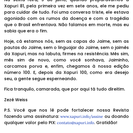
Xapuri 81, pela primeira vez em sete anos, ele me pediu
para cuidar de tudo. Foi uma conversa triste, ele estava
agoniado com os rumos da doença e com a tragédia
que o Brasil enfrentava. Não falamos em morte, mas eu
sabia que era o fim.
Hoje, cá estamos nós, sem as capas do Jaime, sem as
pautas do Jaime, sem o linguajar do Jaime, sem o jaimês
da Xapuri, mas na labuta, firmes na resistência. Mês sim,
mês sim de novo, como você sonhava, Jaiminho,
carcamos porva e, enfim, chegamos à nossa edição
número 100. E, depois da Xapuri 100, como era desejo
seu, a gente segue esperneando.
Fica tranquilo, camarada, que por aqui tá tudo direitim.
Zezé Weiss
P.S. Você que nos lê pode fortalecer nossa Revista
fazendo uma assinatura:
ou doando
www.xapuri.info/assine
qualquer valor pelo PIX:
. Gratidão!
contato@xapuri.info