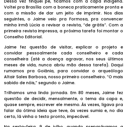
Dessa vez finquei pé, ficamos com a capa indígena.
Voltei pra Brasília com a boneca praticamente pronta e
com a missão de dar um jeito de imprimir. Nos dias
seguintes, o Jaime veio pra Formosa, pra convencer
minha irmã Lúcia a revisar a revista, “de grátis”. Com a
primeira revista impressa, a próxima tarefa foi montar o
Conselho Editorial.
Jaime fez questão de visitar, explicar o projeto e
convidar pessoalmente cada conselheiro e cada
conselheira (até a doença agravar, nos seus últimos
meses de vida, nunca abriu mão dessa tarefa). Daqui
rumamos pra Goiânia, para convidar o arqueólogo
Altair Sales Barbosa, nosso primeiro conselheiro. “O mais
sabido de nóis,” segundo o Jaime.
Trilhamos uma linda jornada. Em 80 meses, Jaime fez
questão de decidir, mensalmente, o tema da capa e,
quase sempre, escrever ele mesmo. Às vezes, ligava pra
falar da ótima ideia que teve, às vezes sumia e, no dia
certo, lá vinha o texto pronto, impecável.
Na sexta-feira, 9 de julho, quando preparávamos a