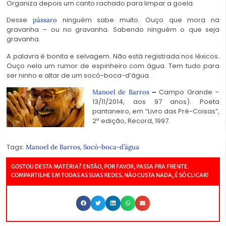
Organiza depois um canto rachado para limpar a goela.
Desse
ninguém sabe muito. Ouço que mora na
pássaro
gravanha – ou no gravanha. Sabendo ninguém o que seja
gravanha.
A palavra é bonita e selvagem. Não está registrada nos léxicos.
Ouço nela um rumor de espinheiro com água. Tem tudo para
ser ninho e altar de um socó-boca-d’água.
–
Campo Grande –
Manoel de Barros
13/11/2014, aos 97 anos). Poeta
pantaneiro, em “Livro das Pré-Coisas”,
2ª edição, Record, 1997.
Tags:
,
Manoel de Barros
Socó-boca-d’água
GOSTOU DESTA MATÉRIA? ENTÃO, POR FAVOR, PASSA PRA FRENTE.
COMPARTILHE EM TODAS AS SUAS REDES. NÃO CUSTA NADA, É SÓ CLICAR!