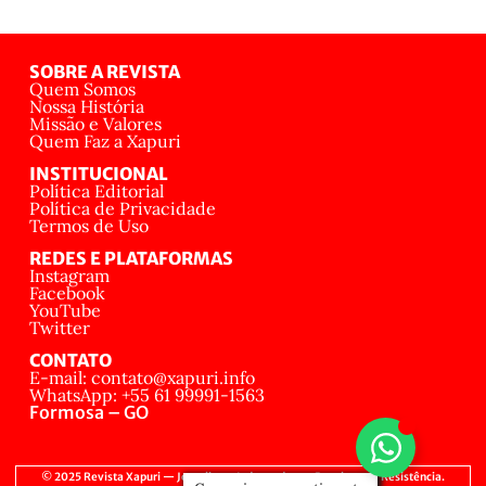
SOBRE A REVISTA
Quem Somos
Nossa História
Missão e Valores
Quem Faz a Xapuri
INSTITUCIONAL
Política Editorial
Política de Privacidade
Termos de Uso
REDES E PLATAFORMAS
Instagram
Facebook
YouTube
Twitter
CONTATO
E-mail: contato@xapuri.info
WhatsApp: +55 61 99991-1563
Formosa – GO
© 2025 Revista Xapuri — Jornalismo Independente, Popular e de Resistência.