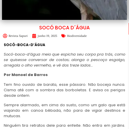
SOCÓ BOCA D´ÁGUA
Revista Xapuri
junho 19, 2025
Biodiversidade
SOCÓ-BOCA-D’ÁGUA
Socó-boca-d’água meio que espicha seu corpo pra trás, como
se quisesse conversar de costas; alonga o pescoço esgalgo,
arregala o olho vermelho, e vê dos treze lados…
Por Manoel de Barros
Tem fino ouvido de barata, esse pássaro. Não boceja nunca.
Cisma até com a sombra das borboletas. E avisa os perigos
desde ontem.
Sempre alarmado, em cima do susto, como um galo que está
viajando em canoa bêbada, não para de vigiar destinos e
mutucas.
Ninguém tira retratos dele para enfeite. Não entra em jardins.