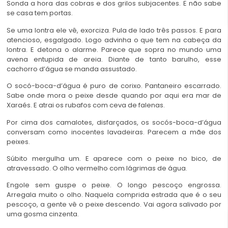
Sonda a hora das cobras e dos grilos subjacentes. E não sabe
se casa tem portas.
Se uma lontra ele vê, exorciza. Pula de lado três passos. E para
atencioso, esgalgado. Logo advinha o que tem na cabeça da
lontra. E detona o alarme. Parece que sopra no mundo uma
avena entupida de areia. Diante de tanto barulho, esse
cachorro d’água se manda assustado.
O socó-boca-d’água é puro de corixo. Pantaneiro escarrado.
Sabe onde mora o peixe desde quando por aqui era mar de
Xaraés. E atrai os rubafos com ceva de falenas.
Por cima dos camalotes, disfarçados, os socós-boca-d’água
conversam como inocentes lavadeiras. Parecem a mãe dos
peixes.
Súbito mergulha um. E aparece com o peixe no bico, de
atravessado. O olho vermelho com lágrimas de água.
Engole sem guspe o peixe. O longo pescoço engrossa.
Arregala muito o olho. Naquela comprida estrada que é o seu
pescoço, a gente vê o peixe descendo. Vai agora salivado por
uma gosma cinzenta.