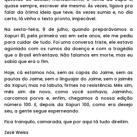
quase sempre, escrever ele mesmo. Às vezes, ligava pra
falar da ótima ideia que teve, às vezes sumia e, no dia
certo, lá vinha o texto pronto, impecável.
Na sexta-feira, 9 de julho, quando preparávamos a
Xapuri 81, pela primeira vez em sete anos, ele me pediu
para cuidar de tudo. Foi uma conversa triste, ele estava
agoniado com os rumos da doença e com a tragédia
que o Brasil enfrentava. Não falamos em morte, mas eu
sabia que era o fim.
Hoje, cá estamos nós, sem as capas do Jaime, sem as
pautas do Jaime, sem o linguajar do Jaime, sem o jaimês
da Xapuri, mas na labuta, firmes na resistência. Mês sim,
mês sim de novo, como você sonhava, Jaiminho,
carcamos porva e, enfim, chegamos à nossa edição
número 100. E, depois da Xapuri 100, como era desejo
seu, a gente segue esperneando.
Fica tranquilo, camarada, que por aqui tá tudo direitim.
Zezé Weiss