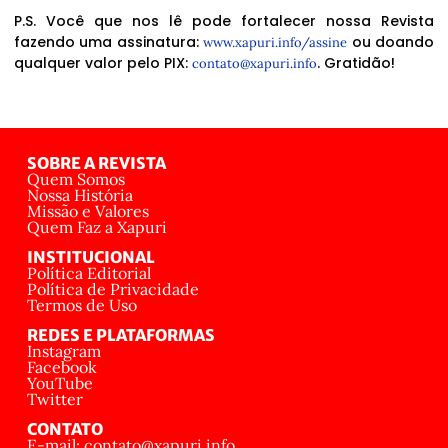
P.S. Você que nos lê pode fortalecer nossa Revista
fazendo uma assinatura:
ou doando
www.xapuri.info/assine
qualquer valor pelo PIX:
. Gratidão!
contato@xapuri.info
SOBRE A REVISTA
Quem Somos
Nossa História
Missão e Valores
Quem Faz a Xapuri
INSTITUCIONAL
Política Editorial
Política de Privacidade
Termos de Uso
REDES E PLATAFORMAS
Instagram
Facebook
YouTube
Twitter
CONTATO
E-mail: contato@xapuri.info