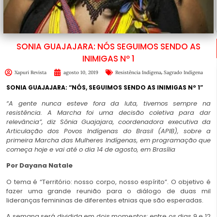
SONIA GUAJAJARA: NÓS SEGUIMOS SENDO AS
INIMIGAS Nº 1
,
Xapuri Revista
agosto 10, 2019
Resistência Indígena
Sagrado Indígena
SONIA GUAJAJARA: “NÓS, SEGUIMOS SENDO AS INIMIGAS Nº 1”
“A gente nunca esteve fora da luta, tivemos sempre na
resistência. A Marcha foi uma decisão coletiva para dar
relevância”, diz Sônia Guajajara, coordenadora executiva da
Articulação dos Povos Indígenas do Brasil (APIB), sobre a
primeira Marcha das Mulheres Indígenas, em programação que
começa hoje e vai até o dia 14 de agosto, em Brasília
Por Dayana Natale
O tema é “Território: nosso corpo, nosso espírito”. O objetivo é
fazer uma grande reunião para o diálogo de duas mil
lideranças femininas de diferentes etnias que são esperadas.
A semana será dividida em dois momentos: entre os dias 9 e 12