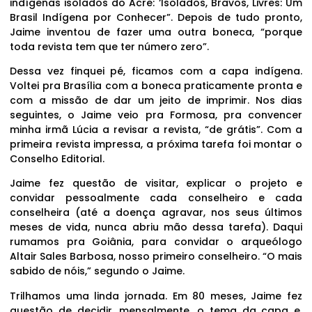
indígenas isolados do Acre: ‘Isolados, Bravos, Livres: Um
Brasil Indígena por Conhecer”. Depois de tudo pronto,
Jaime inventou de fazer uma outra boneca, “porque
toda revista tem que ter número zero”.
Dessa vez finquei pé, ficamos com a capa indígena.
Voltei pra Brasília com a boneca praticamente pronta e
com a missão de dar um jeito de imprimir. Nos dias
seguintes, o Jaime veio pra Formosa, pra convencer
minha irmã Lúcia a revisar a revista, “de grátis”. Com a
primeira revista impressa, a próxima tarefa foi montar o
Conselho Editorial.
Jaime fez questão de visitar, explicar o projeto e
convidar pessoalmente cada conselheiro e cada
conselheira (até a doença agravar, nos seus últimos
meses de vida, nunca abriu mão dessa tarefa). Daqui
rumamos pra Goiânia, para convidar o arqueólogo
Altair Sales Barbosa, nosso primeiro conselheiro. “O mais
sabido de nóis,” segundo o Jaime.
Trilhamos uma linda jornada. Em 80 meses, Jaime fez
questão de decidir, mensalmente, o tema da capa e,