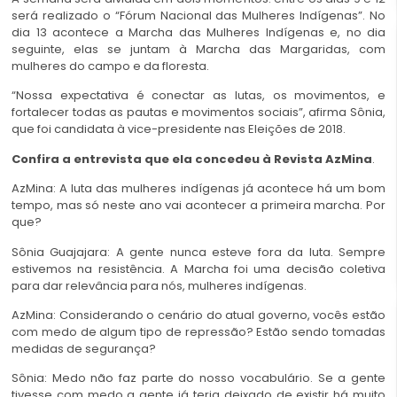
será realizado o “Fórum Nacional das Mulheres Indígenas”. No
dia 13 acontece a Marcha das Mulheres Indígenas e, no dia
seguinte, elas se juntam à Marcha das Margaridas, com
mulheres do campo e da floresta.
“Nossa expectativa é conectar as lutas, os movimentos, e
fortalecer todas as pautas e movimentos sociais”, afirma Sônia,
que foi candidata à vice-presidente nas Eleições de 2018.
Confira a entrevista que ela concedeu à Revista AzMina
.
AzMina: A luta das mulheres indígenas já acontece há um bom
tempo, mas só neste ano vai acontecer a primeira marcha. Por
que?
Sônia Guajajara: A gente nunca esteve fora da luta. Sempre
estivemos na resistência. A Marcha foi uma decisão coletiva
para dar relevância para nós, mulheres indígenas.
AzMina: Considerando o cenário do atual governo, vocês estão
com medo de algum tipo de repressão? Estão sendo tomadas
medidas de segurança?
Sônia: Medo não faz parte do nosso vocabulário. Se a gente
tivesse com medo a gente já teria deixado de existir há muito