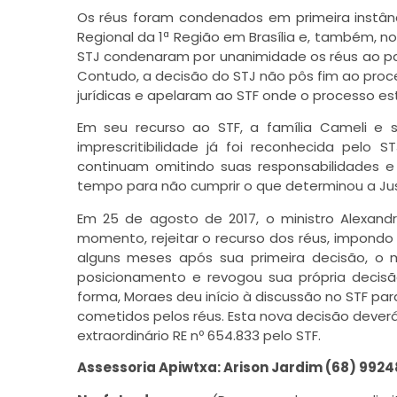
Os réus foram condenados em primeira instânc
Regional da 1ª Região em Brasília e, também, no 
STJ condenaram por unanimidade os réus ao pa
Contudo, a decisão do STJ não pôs fim ao proc
jurídicas e apelaram ao STF onde o processo est
Em seu recurso ao STF, a família Cameli e
imprescritibilidade já foi reconhecida pelo
continuam omitindo suas responsabilidades e 
tempo para não cumprir o que determinou a Jus
Em 25 de agosto de 2017, o ministro Alexandr
momento, rejeitar o recurso dos réus, impondo
alguns meses após sua primeira decisão, o 
posicionamento e revogou sua própria decis
forma, Moraes deu início à discussão no STF par
cometidos pelos réus. Esta nova decisão deverá 
extraordinário RE nº 654.833 pelo STF.
Assessoria Apiwtxa: Arison Jardim (68) 992