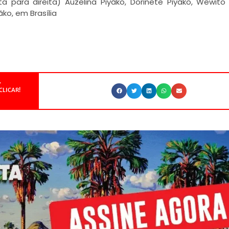
a para direita) Auzelina Piyãko, Dorinete Piyãko, Wewito 
ãko, em Brasília
.
CLICAR!