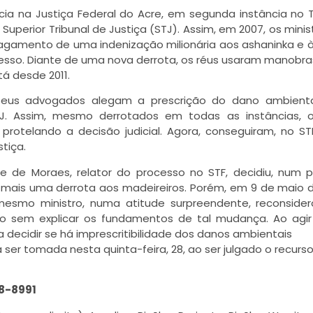
ia na Justiça Federal do Acre, em segunda instância no T
Superior Tribunal de Justiça (STJ). Assim, em 2007, os minis
gamento de uma indenização milionária aos ashaninka e à
esso. Diante de uma nova derrota, os réus usaram manobra
á desde 2011.
 seus advogados alegam a prescrição do dano ambiental
 STJ. Assim, mesmo derrotados em todas as instâncias, 
protelando a decisão judicial. Agora, conseguiram, no ST
tiça.
e de Moraes, relator do processo no STF, decidiu, num p
 mais uma derrota aos madeireiros. Porém, em 9 de maio d
mesmo ministro, numa atitude surpreendente, reconside
ão sem explicar os fundamentos de tal mudança. Ao agi
a decidir se há imprescritibilidade dos danos ambientais
ser tomada nesta quinta-feira, 28, ao ser julgado o recurs
48-8991