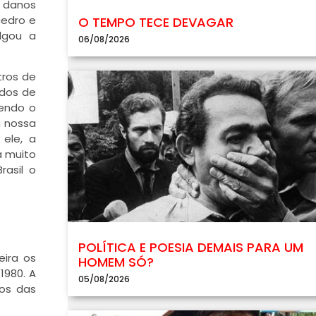
s danos
cedro e
O TEMPO TECE DEVAGAR
ulgou a
06/08/2026
tros de
odos de
dendo o
a nossa
 ele, a
á muito
rasil o
POLÍTICA E POESIA DEMAIS PARA UM
eira os
HOMEM SÓ?
1980. A
05/08/2026
nos das