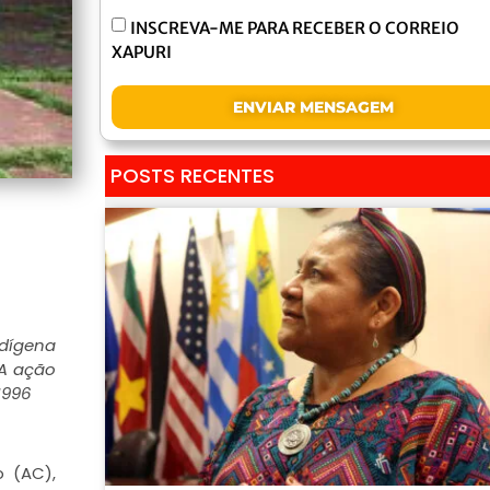
INSCREVA-ME PARA RECEBER O CORREIO
XAPURI
ENVIAR MENSAGEM
POSTS RECENTES
ndígena
 A ação
1996
o (AC),