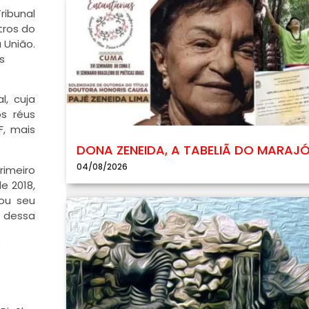
ribunal
tros do
 União.
s
, cuja
os réus
F, mais
DONA ZENEIDA, A TABELIÃ DO MARAJ
04/08/2026
rimeiro
e 2018,
rou seu
r dessa
o