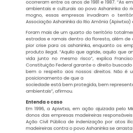
ocorreram entre os anos de 1981 e 1987. “As 
ambientais e culturais ao povo Ashaninka do r
mogno, essas empresas invadiram o territóri
Associação Ashaninka do Rio Amônia (Apiwtxa) 
Foram mais de um quarto do território totalme
estradas e ramais dentro da floresta, além de 
pior crise para os ashaninka, enquanto os em
produto ilegal. “Aquilo que agride, aquilo qu
vida junto no mesmo risco”, explica Francis
Constituição Federal garante o direito buscad
bem o respeito aos nossos direitos. Não é u
posicionamento de que a
sociedade está bem protegida, bem representad
ambientais”, afirmou.
Entenda o caso
Em 1996, a Apiwtxa, em ação ajuizada pelo Mi
donos das empresas madeireiras responsáveis 
Ação Civil Pública de indenização por atos i
madeireiras contra o povo Ashaninka se arrasta h