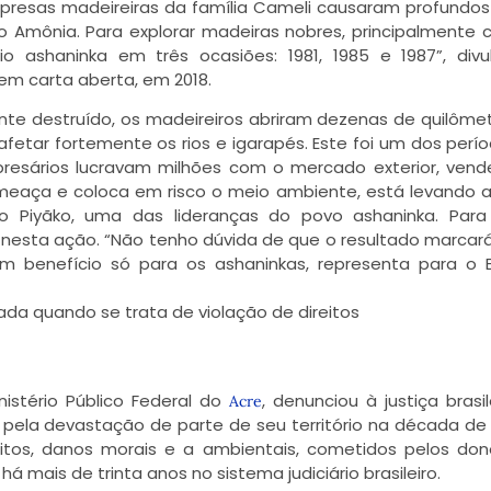
empresas madeireiras da família Cameli causaram profundo
io Amônia. Para explorar madeiras nobres, principalmente 
o ashaninka em três ocasiões: 1981, 1985 e 1987”, div
em carta aberta, em 2018.
nte destruído, os madeireiros abriram dezenas de quilôme
afetar fortemente os rios e igarapés. Este foi um dos perí
presários lucravam milhões com o mercado exterior, ven
e ameaça e coloca em risco o meio ambiente, está levando 
co Piyãko, uma das lideranças do povo ashaninka. Para
o nesta ação. “Não tenho dúvida de que o resultado marcar
m benefício só para os ashaninkas, representa para o B
a quando se trata de violação de direitos
nistério Público Federal do
, denunciou à justiça brasil
Acre
pela devastação de parte de seu território na década de 
lícitos, danos morais e a ambientais, cometidos pelos do
á mais de trinta anos no sistema judiciário brasileiro.