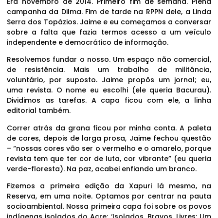
Era novembro de 2014. Primeiro fim de semana. Plena
campanha da Dilma. Fim de tarde na RPPN dele, a Linda
Serra dos Topázios. Jaime e eu começamos a conversar
sobre a falta que fazia termos acesso a um veículo
independente e democrático de informação.
Resolvemos fundar o nosso. Um espaço não comercial,
de resistência. Mais um trabalho de militância,
voluntário, por suposto. Jaime propôs um jornal; eu,
uma revista. O nome eu escolhi (ele queria Bacurau).
Dividimos as tarefas. A capa ficou com ele, a linha
editorial também.
Correr atrás da grana ficou por minha conta. A paleta
de cores, depois de larga prosa, Jaime fechou questão
– “nossas cores vão ser o vermelho e o amarelo, porque
revista tem que ter cor de luta, cor vibrante” (eu queria
verde-floresta). Na paz, acabei enfiando um branco.
Fizemos a primeira edição da Xapuri lá mesmo, na
Reserva, em uma noite. Optamos por centrar na pauta
socioambiental. Nossa primeira capa foi sobre os povos
indígenas isolados do Acre: ‘Isolados, Bravos, Livres: Um