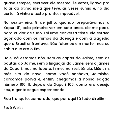
quase sempre, escrever ele mesmo. Às vezes, ligava pra
falar da ótima ideia que teve, às vezes sumia e, no dia
certo, lá vinha o texto pronto, impecável.
Na sexta-feira, 9 de julho, quando preparávamos a
Xapuri 81, pela primeira vez em sete anos, ele me pediu
para cuidar de tudo. Foi uma conversa triste, ele estava
agoniado com os rumos da doença e com a tragédia
que o Brasil enfrentava. Não falamos em morte, mas eu
sabia que era o fim.
Hoje, cá estamos nós, sem as capas do Jaime, sem as
pautas do Jaime, sem o linguajar do Jaime, sem o jaimês
da Xapuri, mas na labuta, firmes na resistência. Mês sim,
mês sim de novo, como você sonhava, Jaiminho,
carcamos porva e, enfim, chegamos à nossa edição
número 100. E, depois da Xapuri 100, como era desejo
seu, a gente segue esperneando.
Fica tranquilo, camarada, que por aqui tá tudo direitim.
Zezé Weiss