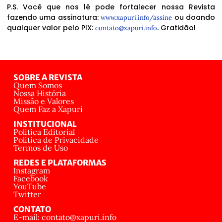
P.S. Você que nos lê pode fortalecer nossa Revista
fazendo uma assinatura:
ou doando
www.xapuri.info/assine
qualquer valor pelo PIX:
. Gratidão!
contato@xapuri.info
SOBRE A REVISTA
Quem Somos
Nossa História
Missão e Valores
Quem Faz a Xapuri
INSTITUCIONAL
Política Editorial
Política de Privacidade
Termos de Uso
REDES E PLATAFORMAS
Instagram
Facebook
YouTube
Twitter
CONTATO
E-mail: contato@xapuri.info