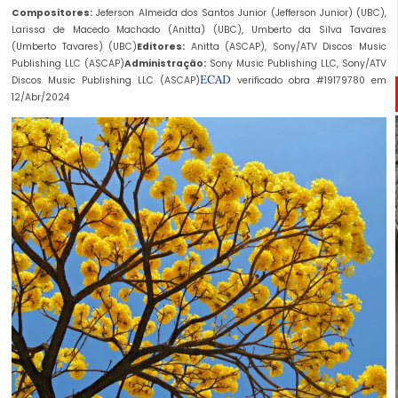
Compositores:
Jeferson Almeida dos Santos Junior (Jefferson Junior) (
UBC
),
Larissa de Macedo Machado (Anitta) (
UBC
), Umberto da Silva Tavares
(Umberto Tavares) (
UBC
)
Editores:
Anitta (ASCAP), Sony/ATV Discos Music
Publishing LLC (ASCAP)
Administração:
Sony Music Publishing LLC, Sony/ATV
ECAD
Discos Music Publishing LLC (ASCAP)
verificado obra #19179780 em
12/Abr/2024