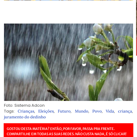
Foto: Sistema Adcon
Tags:
,
,
,
,
,
,
,
Crianças
Eleições
Futuro
Mundo
Povo
Vida
criança
juramento do dedinho
GOSTOU DESTA MATÉRIA? ENTÃO, POR FAVOR, PASSA PRA FRENTE.
COMPARTILHE EM TODAS AS SUAS REDES. NÃO CUSTA NADA, É SÓ CLICAR!