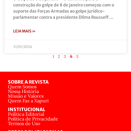
construção do golpe de 8 de janeiro começou com o
suporte das Forças Armadas ao golpe jurídico-
parlamentar contra a presidente Dilma Rousseff …
LEIA MAIS »
31/01/2024
4
1
2
3
5
SOBRE A REVISTA
Quem Somos
Nossa História
Missão e Valores
Quem Faz a Xapuri
INSTITUCIONAL
Política Editorial
Política de Privacidade
Termos de Uso