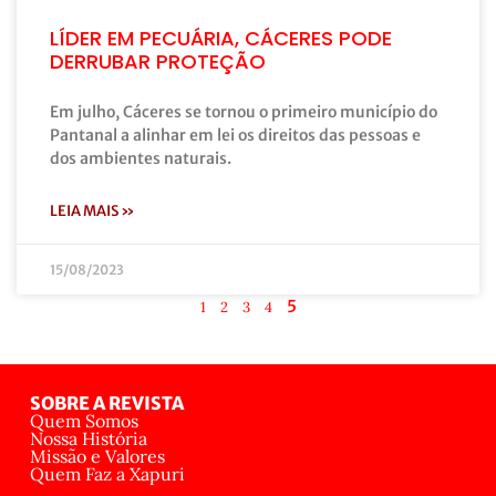
LÍDER EM PECUÁRIA, CÁCERES PODE
DERRUBAR PROTEÇÃO
Em julho, Cáceres se tornou o primeiro município do
Pantanal a alinhar em lei os direitos das pessoas e
dos ambientes naturais.
LEIA MAIS »
15/08/2023
5
1
2
3
4
SOBRE A REVISTA
Quem Somos
Nossa História
Missão e Valores
Quem Faz a Xapuri