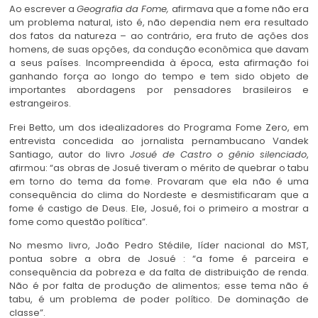
Ao escrever a
Geografia da Fome,
afirmava que a fome não era
um problema natural, isto é, não dependia nem era resultado
dos fatos da natureza – ao contrário, era fruto de ações dos
homens, de suas opções, da condução econômica que davam
a seus países. Incompreendida à época, esta afirmação foi
ganhando força ao longo do tempo e tem sido objeto de
importantes abordagens por pensadores brasileiros e
estrangeiros.
Frei Betto, um dos idealizadores do Programa Fome Zero, em
entrevista concedida ao jornalista pernambucano Vandek
Santiago, autor do livro
Josué de Castro o gênio silenciado
,
afirmou: “as obras de Josué tiveram o mérito de quebrar o tabu
em torno do tema da fome. Provaram que ela não é uma
consequência do clima do Nordeste e desmistificaram que a
fome é castigo de Deus. Ele, Josué, foi o primeiro a mostrar a
fome como questão política”.
No mesmo livro, João Pedro Stédile, líder nacional do MST,
pontua sobre a obra de Josué : “a fome é parceira e
consequência da pobreza e da falta de distribuição de renda.
Não é por falta de produção de alimentos; esse tema não é
tabu, é um problema de poder político. De dominação de
classe”.