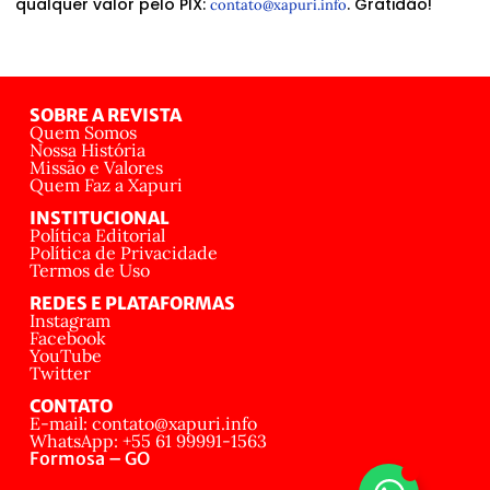
qualquer valor pelo PIX:
. Gratidão!
contato@xapuri.info
SOBRE A REVISTA
Quem Somos
Nossa História
Missão e Valores
Quem Faz a Xapuri
INSTITUCIONAL
Política Editorial
Política de Privacidade
Termos de Uso
REDES E PLATAFORMAS
Instagram
Facebook
YouTube
Twitter
CONTATO
E-mail: contato@xapuri.info
WhatsApp: +55 61 99991-1563
Formosa – GO