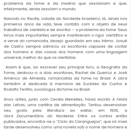
problema da fome e da miséria que assolavam e que,
infelizmente, ainda assolam o mundo.
Nascido no Recife, cidade do Nordeste brasileiro, lá, ainda nos
primeiros anos de vida, teve contato com o objeto de seus
trabalhos de cientista e de escritor – o problema da fome. Seus
livros mais importantes sempre mantiveram o rigor científico e
a verve do romancista, desejo guardado em seu íntimo. Josué
de Castro sempre admirou os escritores capazes de contar
dos homens e das coisas dos homens com uma linguagem
universal, melhor do que os cientistas.
Assim é que, ao escrever seu principal livro, a Geografia da
Fome, dedicou-o a dois escritores, Rachel de Queiroz e José
Américo de Almeida, romancistas da fome no Brasil. A obra
também é dedicada à memória de Euclides da Cunha e
Rodolfo Teófilo, sociólogos da fome no Brasil.
Anos antes, junto com Cecilia Meirelles, havia escrito
A
Festa
das Letras
, uma cartilha de alimentação. Tentou desenvolver
seu gosto pela literatura ao editar, em 1935, a
obra
Documentário do Nordeste
. Entre os contos então
publicados, encontra-se o “Ciclo do Caranguejos”, que só mais
tarde desenvolveu como uma novela sob o nome de Homens e