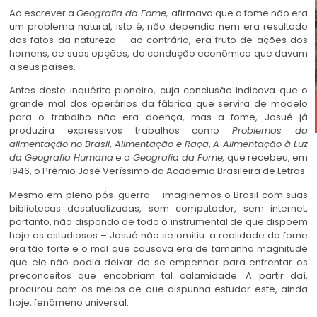
Ao escrever a
Geografia da Fome,
afirmava que a fome não era
um problema natural, isto é, não dependia nem era resultado
dos fatos da natureza – ao contrário, era fruto de ações dos
homens, de suas opções, da condução econômica que davam
a seus países.
Antes deste inquérito pioneiro, cuja conclusão indicava que o
grande mal dos operários da fábrica que servira de modelo
para o trabalho não era doença, mas a fome, Josué já
produzira expressivos trabalhos como
Problemas da
alimentação no Brasil
,
Alimentação e Raça
,
A Alimentação à Luz
da Geografia Humana
e a
Geografia da Fome,
que recebeu, em
1946, o Prêmio José Veríssimo da Academia Brasileira de Letras.
Mesmo em pleno pós-guerra – imaginemos o Brasil com suas
bibliotecas desatualizadas, sem computador, sem internet,
portanto, não dispondo de todo o instrumental de que dispõem
hoje os estudiosos – Josué não se omitiu: a realidade da fome
era tão forte e o mal que causava era de tamanha magnitude
que ele não podia deixar de se empenhar para enfrentar os
preconceitos que encobriam tal calamidade. A partir daí,
procurou com os meios de que dispunha estudar este, ainda
hoje, fenômeno universal.