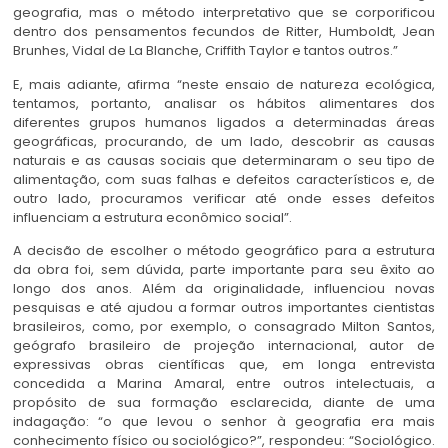
geografia, mas o método interpretativo que se corporificou
dentro dos pensamentos fecundos de Ritter, Humboldt, Jean
Brunhes, Vidal de La Blanche, Criffith Taylor e tantos outros.”
E, mais adiante, afirma “neste ensaio de natureza ecológica,
tentamos, portanto, analisar os hábitos alimentares dos
diferentes grupos humanos ligados a determinadas áreas
geográficas, procurando, de um lado, descobrir as causas
naturais e as causas sociais que determinaram o seu tipo de
alimentação, com suas falhas e defeitos característicos e, de
outro lado, procuramos verificar até onde esses defeitos
influenciam a estrutura econômico social”.
A decisão de escolher o método geográfico para a estrutura
da obra foi, sem dúvida, parte importante para seu êxito ao
longo dos anos. Além da originalidade, influenciou novas
pesquisas e até ajudou a formar outros importantes cientistas
brasileiros, como, por exemplo, o consagrado Milton Santos,
geógrafo brasileiro de projeção internacional, autor de
expressivas obras científicas que, em longa entrevista
concedida a Marina Amaral, entre outros intelectuais, a
propósito de sua formação esclarecida, diante de uma
indagação: “o que levou o senhor à geografia era mais
conhecimento físico ou sociológico?”, respondeu: “Sociológico.