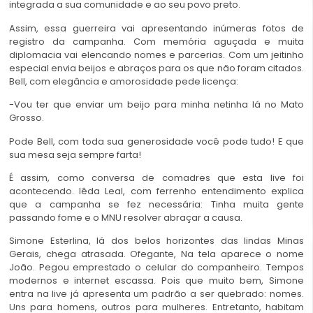
integrada a sua comunidade e ao seu povo preto.
Assim, essa guerreira vai apresentando inúmeras fotos de
registro da campanha. Com memória aguçada e muita
diplomacia vai elencando nomes e parcerias. Com um jeitinho
especial envia beijos e abraços para os que não foram citados.
Bell, com elegância e amorosidade pede licença:
-Vou ter que enviar um beijo para minha netinha lá no Mato
Grosso.
Pode Bell, com toda sua generosidade você pode tudo! E que
sua mesa seja sempre farta!
É assim, como conversa de comadres que esta live foi
acontecendo. Iêda Leal, com ferrenho entendimento explica
que a campanha se fez necessária: Tinha muita gente
passando fome e o MNU resolver abraçar a causa.
Simone Esterlina, lá dos belos horizontes das lindas Minas
Gerais, chega atrasada. Ofegante, Na tela aparece o nome
João. Pegou emprestado o celular do companheiro. Tempos
modernos e internet escassa. Pois que muito bem, Simone
entra na live já apresenta um padrão a ser quebrado: nomes.
Uns para homens, outros para mulheres. Entretanto, habitam