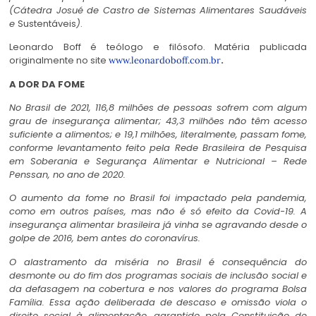
(Cátedra Josué de Castro de Sistemas Alimentares Saudávei
s
e
Sustentáveis
)
.
Leonardo Boff é teólogo e filósofo. Matéria publicada
originalmente no site
.
www.leonardoboff.com.br
A DOR DA FOME
No Brasil de 2021, 116,8 milhões de pessoas sofrem com algum
grau de insegurança alimentar; 43,3 milhões não têm acesso
suficiente a alimentos; e 19,1 milhões, literalmente, passam fome,
conforme levantamento feito pela Rede Brasileira de Pesquisa
em Soberania e Segurança Alimentar e Nutricional – Rede
Penssan, no ano de 2020.
O aumento da fome no Brasil foi impactado pela pandemia,
como em outros países, mas não é só efeito da Covid-19. A
insegurança alimentar brasileira já vinha se agravando desde o
golpe de 2016, bem antes do coronavírus.
O alastramento da miséria no Brasil é consequência do
desmonte ou do fim dos programas sociais de inclusão social e
da defasagem na cobertura e nos valores do programa Bolsa
Família. Essa ação deliberada de descaso e omissão viola o
direito social à alimentação, garantido pela Constituição de