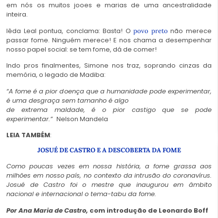
em nós os muitos jooes e marias de uma ancestralidade
inteira.
Iêda Leal pontua, conclama: Basta! O
não merece
povo preto
passar fome. Ninguém merece! E nos chama a desempenhar
nosso papel social: se tem fome, dá de comer!
Indo pros finalmentes, Simone nos traz, soprando cinzas da
memória, o legado de Madiba:
“A fome é a pior doença que a humanidade pode experimentar,
é uma desgraça sem tamanho é algo
de extrema maldade, é o pior castigo que se pode
experimentar.”
Nelson Mandela
LEIA TAMBÉM
:
JOSUÉ DE CASTRO E A DESCOBERTA DA FOME
Como poucas vezes em nossa história, a fome grassa aos
milhões em nosso país, no contexto da intrusão do coronavírus.
Josué de Castro foi o mestre que inaugurou em âmbito
nacional e internacional o tema-tabu da fome.
Por Ana Maria de Castro,
com introdução de Leonardo Boff