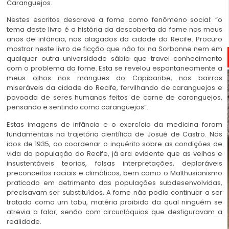
Caranguejos.
Nestes escritos descreve a fome como fenômeno social: “o
tema deste livro é a história da descoberta da fome nos meus
anos de infância, nos alagados da cidade do Recife. Procuro
mostrar neste livro de ficção que não foi na Sorbonne nem em
qualquer outra universidade sábia que travei conhecimento
com o problema da fome. Esta se revelou espontaneamente a
meus olhos nos mangues do Capibaribe, nos bairros
miseráveis da cidade do Recife, fervilhando de caranguejos e
povoada de seres humanos feitos de carne de caranguejos,
pensando e sentindo como caranguejos”.
Estas imagens de infância e o exercício da medicina foram
fundamentais na trajetória científica de Josué de Castro. Nos
idos de 1935, ao coordenar o inquérito sobre as condições de
vida da população do Recife, já era evidente que as velhas e
insustentáveis teorias, falsas interpretações, deploráveis
preconceitos raciais e climáticos, bem como o Malthusianismo
praticado em detrimento das populações subdesenvolvidas,
precisavam ser substituídos. A fome não podia continuar a ser
tratada como um tabu, matéria proibida da qual ninguém se
atrevia a falar, senão com circunlóquios que desfiguravam a
realidade.