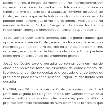
Desde menino, a noção de movimento me impressionava, ver
as pessoas se movendo. Também um fato muito importante no
Ginásio, o livro de texto era a
Geografia Humana,
de Josué de
Castro, era uma espécie de história contada através do uso do
planeta pelo homem, aquilo me impressionou”. Mais adiante, na
mesma entrevista: “o livro
Geografia da Fome
também o
influenciou?”, indaga o entrevistador. “Muito”, responde Milton.
“Esse, vamos dizer assim, aprendizado da generosidade que
aparece em Josué de Castro, e essa vontade de oferecer uma
interpretação não conformista, isso cala no espírito do menino,
do jovem, essa vontade de buscar outra coisa. Acho que teve
sobre mim uma influência extremamente grande.”
Josué de Castro teve a ousadia de sonhar com um mundo
onde não houvesse fome de alimentos, de conhecimento, de
liberdade, onde não se ocultasse a verdade e onde todos os
problemas pudessem ser discutidos. Pagou um alto tributo pela
ousadia.
Em 1964, aos 56 anos Josué de Castro, embaixador do Brasil
junto aos Órgãos Das Nações Unidas, em Genebra, teve seus
direitos políticos cassados. Interrompia-se, pelo arbítrio, a
profícua atividade intelectual do humilde médico brasileiro que