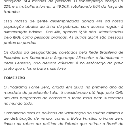
atingindo 14,4 milhões de pessoas. O subemprego chegou a
22%, e o trabalho informal a 49,30%, totalizando 86% da força de
trabalho.
Essa massa de gente desempregada abriga 41% da nossa
população abaixo da linha de pobreza, sem acesso regular à
alimentação básica. Dos 41%, apenas 12,6% são identificadas
pelo IBGE como pessoas brancas. As outras 28,4% são pessoas
pretas ou pardas.
Os dados da desigualdade, coletados pela Rede Brasileira de
Pesquisa em Soberania e Segurança Alimentar e Nutricional –
Rede Penssan, não deixam dúvidas: é no estômago do povo
preto que a fome bate mais forte.
FOME ZERO
O Programa Fome Zero, criado em 2003, no primeiro ano do
mandato do presidente Lula, é considerado até hoje pela ONU
um dos programas de combate à fome mais bem-sucedidos
no mundo todo.
Combinado com as políticas de valorização do salário mínimo e
de distribuição de renda, como o Bolsa Família, o Fome Zero
fincou as raízes da política de Estado que retirou o Brasil do