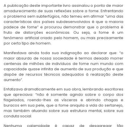
A publicação deste importante livro assinalou o ponto de maior
amadurecimento de suas reflexões sobre a fome. Enfrentando
o problema sem subterfúgios, não temeu em afirmar “uma das
características dos países subdesenvolvidos é que a maioria
padece de fome” e procurou demonstrar que o problema é
fruto de distorções econômicas. Ou seja, a fome é um
fenômeno artificial criado pelo homem, ou mais precisamente
por certo tipo de homem.
Manifestava ainda toda sua indignação ao declarar que: “o
maior absurdo de nossa sociedade é termos deixado morrer
centenas de milhões de indivíduos de fome num mundo com
capacidade quase infinita de aumento de sua produção e que
dispõe de recursos técnicos adequados à realização deste
aumento”.
Enfatizava dramaticamente em sua obra, lembrando escritores
que apreciava: “não é somente agindo sobre o corpo dos
flagelados, roendo-lhes as vísceras e abrindo chagas e
buracos em sua pele, que a fome aniquila a vida do sertanejo,
mas também atuando sobre sua estrutura mental, sobre sua
conduta social.
Nenhuma calamidade é capaz de desagregar tão