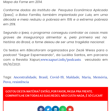
Mapa da Fome em 2014.
Conforme dados do Instituto de Pesquisa Econômica Aplicada
(Ipea), o Bolsa Família, também implantado por Lula, em uma
década e meia reduziu a pobreza em 15% e a extrema pobreza
em 25%.
Segundo o Ipea, o programa conseguiu controlar os casos mais
graves de insegurança alimentar e, pela primeira vez na
história do Brasil, a fome deixou de ser uma tragédia nacional.
Os textos em itálicoforam organizados por Zezé Weiss para o
podcast
“Seguir Esperneando”, da Lucélia Santos, em parceria
com a Revista Xapuri,
. veiculado em
www.xapuri.info/podcasts
05/10/2021.
Tags:
,
,
,
,
,
,
Ancestralidade
Brasil
Covid-19
Maldade
Maria
Memória
,
Povo
resistência
GOSTOU DESTA MATÉRIA? ENTÃO, POR FAVOR, PASSA PRA FRENTE.
COMPARTILHE EM TODAS AS SUAS REDES. NÃO CUSTA NADA, É SÓ CLICAR!