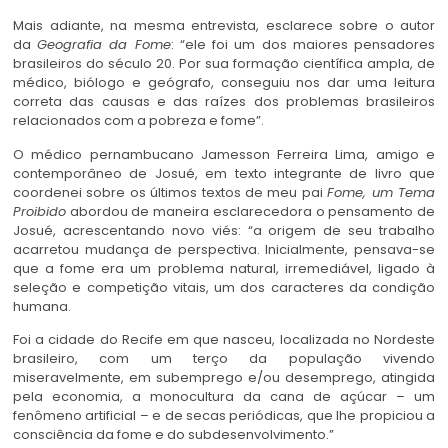
Mais adiante, na mesma entrevista, esclarece sobre o autor
da
Geografia da Fome
: “ele foi um dos maiores pensadores
brasileiros do século 20. Por sua formação científica ampla, de
médico, biólogo e geógrafo, conseguiu nos dar uma leitura
correta das causas e das raízes dos problemas brasileiros
relacionados com a pobreza e fome”.
O médico pernambucano Jamesson Ferreira Lima, amigo e
contemporâneo de Josué, em texto integrante de livro que
coordenei sobre os últimos textos de meu pai
Fome, um Tema
Proibido
abordou de maneira esclarecedora o pensamento de
Josué, acrescentando novo viés: “a origem de seu trabalho
acarretou mudança de perspectiva. Inicialmente, pensava-se
que a fome era um problema natural, irremediável, ligado à
seleção e competição vitais, um dos caracteres da condição
humana.
Foi a cidade do Recife em que nasceu, localizada no Nordeste
brasileiro, com um terço da população vivendo
miseravelmente, em subemprego e/ou desemprego, atingida
pela economia, a monocultura da cana de açúcar – um
fenômeno artificial – e de secas periódicas, que lhe propiciou a
consciência da fome e do subdesenvolvimento.”