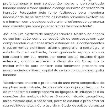
profundamente e num sentido tão nocivo a personalidade
humana como a fome quando alcança os limites da verdadeira
inanição. Fustigados pela fome, fustigados pela imperiosa
necessidade de se alimentar, os instintos primários exaltam-se
e o homem como qualquer outro animal esfomeado apresenta
uma conduta que pode parecer a mais desconcertante”.
Josué foi um cientista de múltiplos saberes. Médico, na origem
de sua formação, como consequência de suas pesquisas logo
compreendeu que necessitava estender seus conhecimentos
a outros ramos científicos, assim a geografia, a sociologia, o
estudo do meio ambiente, foram ganhando espaço em sua
biblioteca e em sua mente. Por conta destes estudos é que
entendeu, quando escreveu a
Geografia da Fome
, que o
melhor método para analisar este fenômeno presente em
nossa sociedade liberal capitalista seria o contido na geografia
humana.
“Resolvemos encarar o problema de uma nova perspectiva de
um plano mais distante, de uma visão de conjunto, destacando
de maneira mais compreensiva as ligações, as influências e as
conexões dos múltiplos fatores. O uso do método geográfico,
único método que, a nosso ver, permite estudar o problema na
sua realidade total, não o uso do método descritivo da antiga