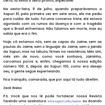
certo, lá vinha o texto pronto, impecável.
Na sexta-feira, 9 de julho, quando preparávamos a
Xapuri 81, pela primeira vez em sete anos, ele me pediu
para cuidar de tudo. Foi uma conversa triste, ele estava
agoniado com os rumos da doença e com a tragédia
que o Brasil enfrentava. Não falamos em morte, mas eu
sabia que era o fim.
Hoje, cá estamos nós, sem as capas do Jaime, sem as
pautas do Jaime, sem o linguajar do Jaime, sem o jaimês
da Xapuri, mas na labuta, firmes na resistência. Mês sim,
mês sim de novo, como você sonhava, Jaiminho,
carcamos porva e, enfim, chegamos à nossa edição
número 100. E, depois da Xapuri 100, como era desejo
seu, a gente segue esperneando.
Fica tranquilo, camarada, que por aqui tá tudo direitim.
Zezé Weiss
P.S. Você que nos lê pode fortalecer nossa Revista
fazendo uma assinatura:
ou doando
www.xapuri.info/assine