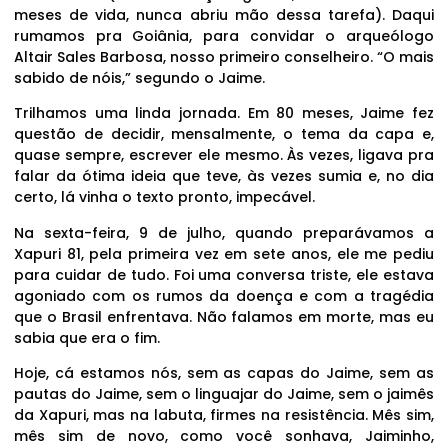
meses de vida, nunca abriu mão dessa tarefa). Daqui
rumamos pra Goiânia, para convidar o arqueólogo
Altair Sales Barbosa, nosso primeiro conselheiro. “O mais
sabido de nóis,” segundo o Jaime.
Trilhamos uma linda jornada. Em 80 meses, Jaime fez
questão de decidir, mensalmente, o tema da capa e,
quase sempre, escrever ele mesmo. Às vezes, ligava pra
falar da ótima ideia que teve, às vezes sumia e, no dia
certo, lá vinha o texto pronto, impecável.
Na sexta-feira, 9 de julho, quando preparávamos a
Xapuri 81, pela primeira vez em sete anos, ele me pediu
para cuidar de tudo. Foi uma conversa triste, ele estava
agoniado com os rumos da doença e com a tragédia
que o Brasil enfrentava. Não falamos em morte, mas eu
sabia que era o fim.
Hoje, cá estamos nós, sem as capas do Jaime, sem as
pautas do Jaime, sem o linguajar do Jaime, sem o jaimês
da Xapuri, mas na labuta, firmes na resistência. Mês sim,
mês sim de novo, como você sonhava, Jaiminho,