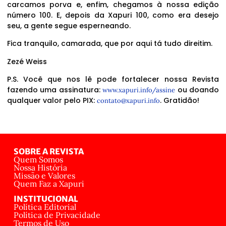
carcamos porva e, enfim, chegamos à nossa edição
número 100. E, depois da Xapuri 100, como era desejo
seu, a gente segue esperneando.
Fica tranquilo, camarada, que por aqui tá tudo direitim.
Zezé Weiss
P.S. Você que nos lê pode fortalecer nossa Revista
fazendo uma assinatura:
ou doando
www.xapuri.info/assine
qualquer valor pelo PIX:
. Gratidão!
contato@xapuri.info
SOBRE A REVISTA
Quem Somos
Nossa História
Missão e Valores
Quem Faz a Xapuri
INSTITUCIONAL
Política Editorial
Política de Privacidade
Termos de Uso