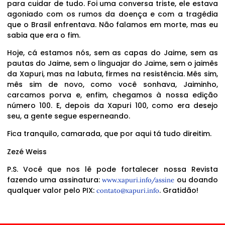
para cuidar de tudo. Foi uma conversa triste, ele estava
agoniado com os rumos da doença e com a tragédia
que o Brasil enfrentava. Não falamos em morte, mas eu
sabia que era o fim.
Hoje, cá estamos nós, sem as capas do Jaime, sem as
pautas do Jaime, sem o linguajar do Jaime, sem o jaimês
da Xapuri, mas na labuta, firmes na resistência. Mês sim,
mês sim de novo, como você sonhava, Jaiminho,
carcamos porva e, enfim, chegamos à nossa edição
número 100. E, depois da Xapuri 100, como era desejo
seu, a gente segue esperneando.
Fica tranquilo, camarada, que por aqui tá tudo direitim.
Zezé Weiss
P.S. Você que nos lê pode fortalecer nossa Revista
fazendo uma assinatura:
ou doando
www.xapuri.info/assine
qualquer valor pelo PIX:
. Gratidão!
contato@xapuri.info