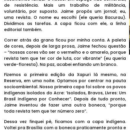
de resistência. Mais um trabalho de militância,
voluntário, por suposto. Jaime propôs um jornal; eu,
uma revista. O nome eu escolhi (ele queria Bacurau).
Dividimos as tarefas. A capa ficou com ele, a linha
editorial também.
Correr atrás da grana ficou por minha conta. A paleta
de cores, depois de larga prosa, Jaime fechou questão
– “nossas cores vão ser o vermelho e o amarelo, porque
revista tem que ter cor de luta, cor vibrante” (eu queria
verde-floresta). Na paz, acabei enfiando um branco.
Fizemos a primeira edição da Xapuri lá mesmo, na
Reserva, em uma noite. Optamos por centrar na pauta
socioambiental. Nossa primeira capa foi sobre os povos
indígenas isolados do Acre: ‘Isolados, Bravos, Livres: Um
Brasil Indígena por Conhecer”. Depois de tudo pronto,
Jaime inventou de fazer uma outra boneca, “porque
toda revista tem que ter número zero”.
Dessa vez finquei pé, ficamos com a capa indígena.
Voltei pra Brasília com a boneca praticamente pronta e