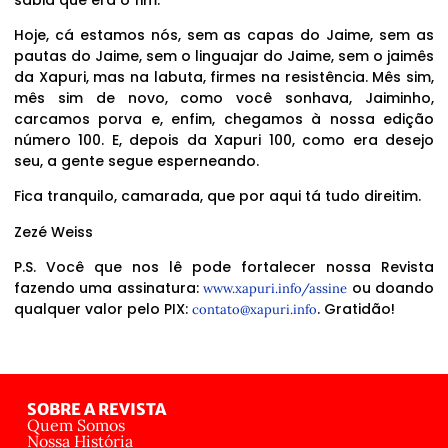
Hoje, cá estamos nós, sem as capas do Jaime, sem as
pautas do Jaime, sem o linguajar do Jaime, sem o jaimês
da Xapuri, mas na labuta, firmes na resistência. Mês sim,
mês sim de novo, como você sonhava, Jaiminho,
carcamos porva e, enfim, chegamos à nossa edição
número 100. E, depois da Xapuri 100, como era desejo
seu, a gente segue esperneando.
Fica tranquilo, camarada, que por aqui tá tudo direitim.
Zezé Weiss
P.S. Você que nos lê pode fortalecer nossa Revista
fazendo uma assinatura:
ou doando
www.xapuri.info/assine
qualquer valor pelo PIX:
. Gratidão!
contato@xapuri.info
SOBRE A REVISTA
Quem Somos
Nossa História