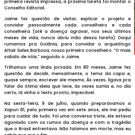
primeira revista impressa, a próxima tarefa foi montar o
Conselho Editorial.
Jaime fez questão de visitar, explicar o projeto e
convidar pessoalmente cada conselheiro e cada
conselheira (até a doença agravar, nos seus últimos
meses de vida, nunca abriu mão dessa tarefa). Daqui
rumamos pra Goiânia, para convidar o arqueólogo
Altair Sales Barbosa, nosso primeiro conselheiro. “O mais
sabido de nóis,” segundo o Jaime.
Trilhamos uma linda jornada. Em 80 meses, Jaime fez
questão de decidir, mensalmente, o tema da capa e,
quase sempre, escrever ele mesmo. Às vezes, ligava pra
falar da ótima ideia que teve, às vezes sumia e, no dia
certo, lá vinha o texto pronto, impecável.
Na sexta-feira, 9 de julho, quando preparávamos a
Xapuri 81, pela primeira vez em sete anos, ele me pediu
para cuidar de tudo. Foi uma conversa triste, ele estava
agoniado com os rumos da doença e com a tragédia
que o Brasil enfrentava. Não falamos em morte, mas eu
sabia que era o fim.