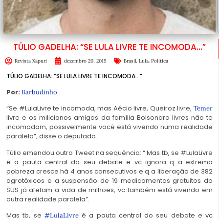
TÚLIO GADELHA: “SE LULA LIVRE TE INCOMODA…”
,
,
Revista Xapuri
dezembro 20, 2019
Brasil
Lula
Política
TÚLIO GADELHA: “SE LULA LIVRE TE INCOMODA…”
Por:
Barbudinho
“Se #LulaLivre te incomoda, mas Aécio livre, Queiroz livre,
Temer
livre e os milicianos amigos da família Bolsonaro livres não te
incomodam, possivelmente você está vivendo numa realidade
paralela”, disse o deputado.
Túlio emendou outro Tweet na sequência: “ Mas tb, se #LulaLivre
é a pauta central do seu debate e vc ignora q a extrema
pobreza cresce há 4 anos consecutivos e q a liberação de 382
agrotóxicos e a suspensão de 19 medicamentos gratuitos do
SUS já afetam a vida de milhões, vc também está vivendo em
outra realidade paralela”.
Mas tb, se
é a pauta central do seu debate e vc
#
LulaLivre