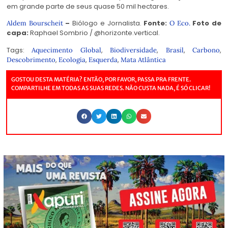
em grande parte de seus quase 50 mil hectares.
–
Biólogo e Jornalista.
Fonte:
Foto de
Aldem Bourscheit
O Eco.
capa:
Raphael Sombrio / @horizonte.vertical.
Tags:
,
,
,
,
Aquecimento Global
Biodiversidade
Brasil
Carbono
,
,
,
Descobrimento
Ecologia
Esquerda
Mata Atlântica
GOSTOU DESTA MATÉRIA? ENTÃO, POR FAVOR, PASSA PRA FRENTE.
COMPARTILHE EM TODAS AS SUAS REDES. NÃO CUSTA NADA, É SÓ CLICAR!