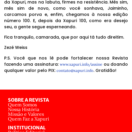
da Xapuri, mas na labuta, firmes na resistência. Mês sim,
mês sim de novo, como você sonhava, Jaiminho,
carcamos porva e, enfim, chegamos à nossa edição
número 100. E, depois da Xapuri 100, como era desejo
seu, a gente segue esperneando.
Fica tranquilo, camarada, que por aqui tá tudo direitim.
Zezé Weiss
P.S. Você que nos lê pode fortalecer nossa Revista
fazendo uma assinatura:
ou doando
www.xapuri.info/assine
qualquer valor pelo PIX:
. Gratidão!
contato@xapuri.info
SOBRE A REVISTA
Quem Somos
Nossa História
Missão e Valores
Quem Faz a Xapuri
INSTITUCIONAL