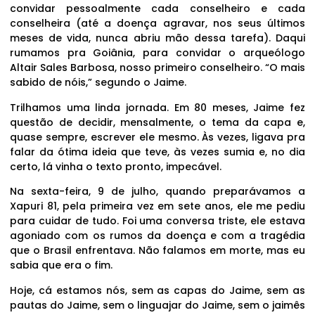
convidar pessoalmente cada conselheiro e cada
conselheira (até a doença agravar, nos seus últimos
meses de vida, nunca abriu mão dessa tarefa). Daqui
rumamos pra Goiânia, para convidar o arqueólogo
Altair Sales Barbosa, nosso primeiro conselheiro. “O mais
sabido de nóis,” segundo o Jaime.
Trilhamos uma linda jornada. Em 80 meses, Jaime fez
questão de decidir, mensalmente, o tema da capa e,
quase sempre, escrever ele mesmo. Às vezes, ligava pra
falar da ótima ideia que teve, às vezes sumia e, no dia
certo, lá vinha o texto pronto, impecável.
Na sexta-feira, 9 de julho, quando preparávamos a
Xapuri 81, pela primeira vez em sete anos, ele me pediu
para cuidar de tudo. Foi uma conversa triste, ele estava
agoniado com os rumos da doença e com a tragédia
que o Brasil enfrentava. Não falamos em morte, mas eu
sabia que era o fim.
Hoje, cá estamos nós, sem as capas do Jaime, sem as
pautas do Jaime, sem o linguajar do Jaime, sem o jaimês