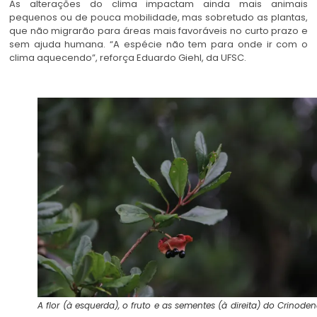
As alterações do clima impactam ainda mais animais
pequenos ou de pouca mobilidade, mas sobretudo as plantas,
que não migrarão para áreas mais favoráveis no curto prazo e
sem ajuda humana. “A espécie não tem para onde ir com o
clima aquecendo”, reforça Eduardo Giehl, da UFSC.
A flor (à esquerda), o fruto e as sementes (à direita) do Crinode