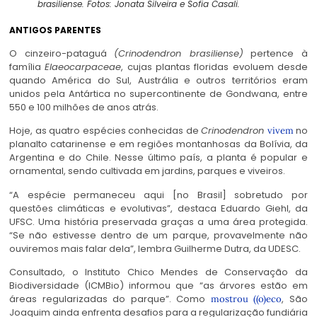
brasiliense. Fotos: Jonata Silveira e Sofia Casali.
ANTIGOS PARENTES
O cinzeiro-pataguá
(Crinodendron brasiliense)
pertence à
família
Elaeocarpaceae
, cujas plantas floridas evoluem desde
quando América do Sul, Austrália e outros territórios eram
unidos pela Antártica no supercontinente de
Gondwana
, entre
550 e 100 milhões de anos atrás.
Hoje, as quatro espécies conhecidas de
Crinodendron
no
vivem
planalto catarinense e em regiões montanhosas da Bolívia, da
Argentina e do Chile. Nesse último país, a planta é popular e
ornamental, sendo cultivada em jardins, parques e viveiros.
“A espécie permaneceu aqui [no Brasil] sobretudo por
questões climáticas e evolutivas”, destaca Eduardo Giehl, da
UFSC. Uma história preservada graças a uma área protegida.
“Se não estivesse dentro de um parque, provavelmente não
ouviremos mais falar dela”, lembra Guilherme Dutra, da UDESC.
Consultado, o Instituto Chico Mendes de Conservação da
Biodiversidade (ICMBio) informou que “as árvores estão em
áreas regularizadas do parque”. Como
, São
mostrou ((o)eco
Joaquim ainda enfrenta desafios para a regularização fundiária