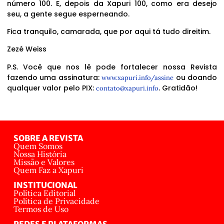
número 100. E, depois da Xapuri 100, como era desejo
seu, a gente segue esperneando.
Fica tranquilo, camarada, que por aqui tá tudo direitim.
Zezé Weiss
P.S. Você que nos lê pode fortalecer nossa Revista
fazendo uma assinatura:
ou doando
www.xapuri.info/assine
qualquer valor pelo PIX:
. Gratidão!
contato@xapuri.info
SOBRE A REVISTA
Quem Somos
Nossa História
Missão e Valores
Quem Faz a Xapuri
INSTITUCIONAL
Política Editorial
Política de Privacidade
Termos de Uso