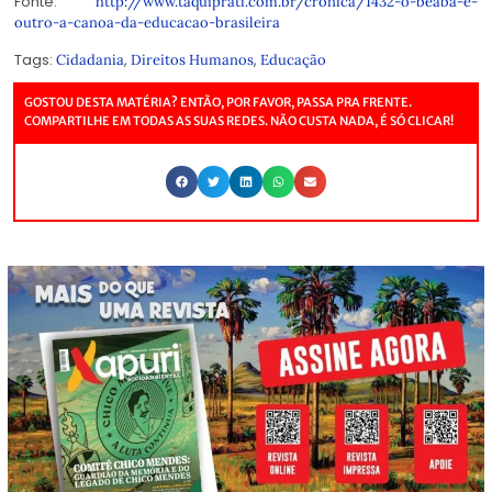
Fonte:
http://www.taquiprati.com.br/cronica/1432-o-beaba-e-
outro-a-canoa-da-educacao-brasileira
Tags:
,
,
Cidadania
Direitos Humanos
Educação
GOSTOU DESTA MATÉRIA? ENTÃO, POR FAVOR, PASSA PRA FRENTE.
COMPARTILHE EM TODAS AS SUAS REDES. NÃO CUSTA NADA, É SÓ CLICAR!