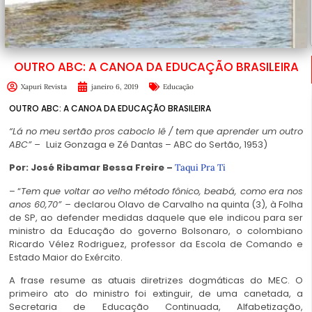
OUTRO ABC: A CANOA DA EDUCAÇÃO BRASILEIRA
Xapuri Revista
janeiro 6, 2019
Educação
OUTRO ABC: A CANOA DA EDUCAÇÃO BRASILEIRA
“Lá no meu sertão pros caboclo lê / tem que aprender um outro
ABC” –
Luiz Gonzaga e Zé Dantas – ABC do Sertão, 1953)
Por: José Ribamar Bessa Freire –
Taqui Pra Ti
– “
Tem que voltar ao velho método fônico, beabá, como era nos
anos 60,70” –
declarou Olavo de Carvalho na quinta (3), à Folha
de SP, ao defender medidas daquele que ele indicou para ser
ministro da Educação do governo Bolsonaro, o colombiano
Ricardo Vélez Rodriguez, professor da Escola de Comando e
Estado Maior do Exército.
A frase resume as atuais diretrizes dogmáticas do MEC. O
primeiro ato do ministro foi extinguir, de uma canetada, a
Secretaria de Educação Continuada, Alfabetização,