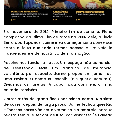
Era novembro de 2014. Primeiro fim de semana. Plena
campanha da Dilma. Fim de tarde na RPPN dele, a Linda
Serra dos Topázios. Jaime e eu começamos a conversar
sobre a falta que fazia termos acesso a um veículo
independente e democrático de informação.
Resolvemos fundar o nosso. Um espaço não comercial,
de resistência. Mais um trabalho de militância,
voluntário, por suposto. Jaime propôs um jornal; eu,
uma revista. O nome eu escolhi (ele queria Bacurau).
Dividimos as tarefas. A capa ficou com ele, a linha
editorial também.
Correr atrás da grana ficou por minha conta. A paleta
de cores, depois de larga prosa, Jaime fechou questão
– “nossas cores vão ser o vermelho e o amarelo, porque
revista tem que ter cor de luta, cor vibrante” (eu queria