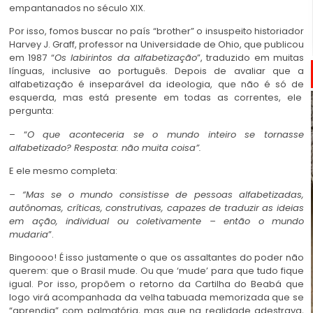
empantanados no século XIX.
Por isso, fomos buscar no país “brother” o insuspeito historiador
Harvey J. Graff, professor na Universidade de Ohio, que publicou
em 1987 “
Os labirintos da alfabetização
”, traduzido em muitas
línguas, inclusive ao português. Depois de avaliar que a
alfabetização é inseparável da ideologia, que não é só de
esquerda, mas está presente em todas as correntes, ele
pergunta:
– “
O que aconteceria se o mundo inteiro se tornasse
alfabetizado? Resposta: não muita coisa”.
E ele mesmo completa:
– “Mas se o mundo consistisse de pessoas alfabetizadas,
autônomas, críticas, construtivas, capazes de traduzir as ideias
em ação, individual ou coletivamente – então o mundo
mudaria
”.
Bingoooo! É isso justamente o que os assaltantes do poder não
querem: que o Brasil mude. Ou que ‘mude’ para que tudo fique
igual. Por isso, propõem o retorno da Cartilha do Beabá que
logo virá acompanhada da velha tabuada memorizada que se
“aprendia” com palmatória, mas que na realidade adestrava,