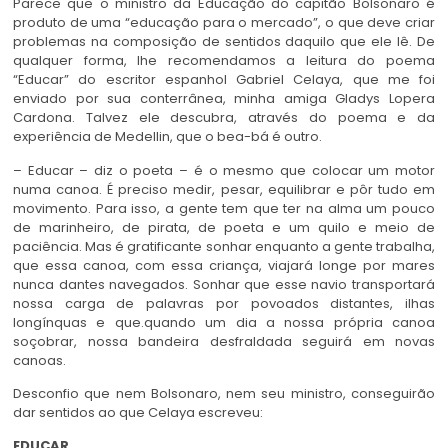
Parece que o ministro da Educação do capitão Bolsonaro é
produto de uma “educação para o mercado”, o que deve criar
problemas na composição de sentidos daquilo que ele lê. De
qualquer forma, lhe recomendamos a leitura do poema
“Educar” do escritor espanhol Gabriel Celaya, que me foi
enviado por sua conterrânea, minha amiga Gladys Lopera
Cardona. Talvez ele descubra, através do poema e da
experiência de Medellin, que o bea-bá é outro.
– Educar – diz o poeta – é o mesmo que colocar um motor
numa canoa. É preciso medir, pesar, equilibrar e pôr tudo em
movimento. Para isso, a gente tem que ter na alma um pouco
de marinheiro, de pirata, de poeta e um quilo e meio de
paciência. Mas é gratificante sonhar enquanto a gente trabalha,
que essa canoa, com essa criança, viajará longe por mares
nunca dantes navegados. Sonhar que esse navio transportará
nossa carga de palavras por povoados distantes, ilhas
longínquas e que.quando um dia a nossa própria canoa
soçobrar, nossa bandeira desfraldada seguirá em novas
canoas.
Desconfio que nem Bolsonaro, nem seu ministro, conseguirão
dar sentidos ao que Celaya escreveu:
EDUCAR