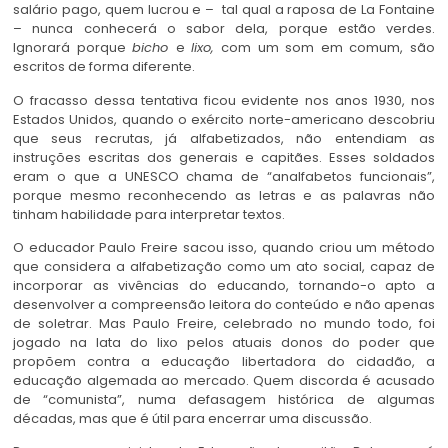
salário pago, quem lucrou e – tal qual a raposa de La Fontaine
– nunca conhecerá o sabor dela, porque estão verdes.
Ignorará porque
bicho
e
lixo,
com um som em comum, são
escritos de forma diferente.
O fracasso dessa tentativa ficou evidente nos anos 1930, nos
Estados Unidos, quando o exército norte-americano descobriu
que seus recrutas, já alfabetizados, não entendiam as
instruções escritas dos generais e capitães. Esses soldados
eram o que a UNESCO chama de “analfabetos funcionais”,
porque mesmo reconhecendo as letras e as palavras não
tinham habilidade para interpretar textos.
O educador Paulo Freire sacou isso, quando criou um método
que considera a alfabetização como um ato social, capaz de
incorporar as vivências do educando, tornando-o apto a
desenvolver a compreensão leitora do conteúdo e não apenas
de soletrar. Mas Paulo Freire, celebrado no mundo todo, foi
jogado na lata do lixo pelos atuais donos do poder que
propõem contra a educação libertadora do cidadão, a
educação algemada ao mercado. Quem discorda é acusado
de “comunista”, numa defasagem histórica de algumas
décadas, mas que é útil para encerrar uma discussão.