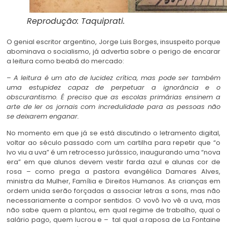
Reprodução: Taquiprati.
O genial escritor argentino, Jorge Luis Borges, insuspeito porque
abominava o socialismo, já advertia sobre o perigo de encarar
a leitura como beabá do mercado:
–
A leitura é um ato de lucidez crítica, mas pode ser também
uma estupidez capaz de perpetuar a ignorância e o
obscurantismo. É preciso que as escolas primárias ensinem a
arte de ler os jornais com incredulidade para as pessoas não
se deixarem enganar.
No momento em que já se está discutindo o letramento digital,
voltar ao século passado com um cartilha para repetir que “o
Ivo viu a uva” é um retrocesso jurássico, inaugurando uma “nova
era” em que alunos devem vestir farda azul e alunas cor de
rosa – como prega a pastora evangélica Damares Alves,
ministra da Mulher, Família e Direitos Humanos. As crianças em
ordem unida serão forçadas a associar letras a sons, mas não
necessariamente a compor sentidos. O vovô Ivo vê a uva, mas
não sabe quem a plantou, em qual regime de trabalho, qual o
salário pago, quem lucrou e – tal qual a raposa de La Fontaine