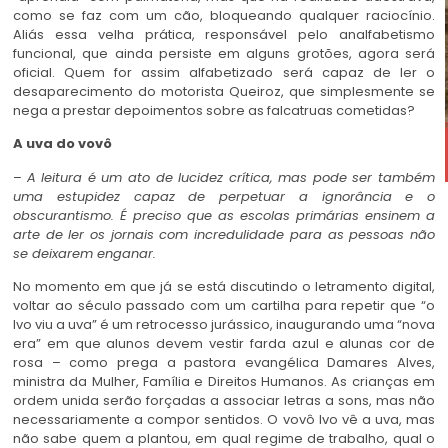
como se faz com um cão, bloqueando qualquer raciocínio.
Aliás essa velha prática, responsável pelo analfabetismo
funcional, que ainda persiste em alguns grotões, agora será
oficial. Quem for assim alfabetizado será capaz de ler o
desaparecimento do motorista Queiroz, que simplesmente se
nega a prestar depoimentos sobre as falcatruas cometidas?
A uva do vovô
–
A leitura é um ato de lucidez crítica, mas pode ser também
uma estupidez capaz de perpetuar a ignorância e o
obscurantismo. É preciso que as escolas primárias ensinem a
arte de ler os jornais com incredulidade para as pessoas não
se deixarem enganar.
No momento em que já se está discutindo o letramento digital,
voltar ao século passado com um cartilha para repetir que “o
Ivo viu a uva” é um retrocesso jurássico, inaugurando uma “nova
era” em que alunos devem vestir farda azul e alunas cor de
rosa – como prega a pastora evangélica Damares Alves,
ministra da Mulher, Família e Direitos Humanos. As crianças em
ordem unida serão forçadas a associar letras a sons, mas não
necessariamente a compor sentidos. O vovô Ivo vê a uva, mas
não sabe quem a plantou, em qual regime de trabalho, qual o