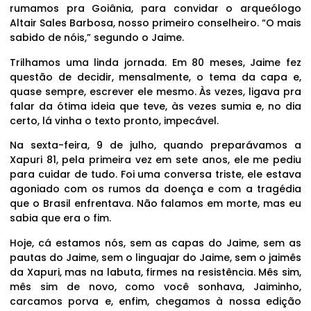
rumamos pra Goiânia, para convidar o arqueólogo
Altair Sales Barbosa, nosso primeiro conselheiro. “O mais
sabido de nóis,” segundo o Jaime.
Trilhamos uma linda jornada. Em 80 meses, Jaime fez
questão de decidir, mensalmente, o tema da capa e,
quase sempre, escrever ele mesmo. Às vezes, ligava pra
falar da ótima ideia que teve, às vezes sumia e, no dia
certo, lá vinha o texto pronto, impecável.
Na sexta-feira, 9 de julho, quando preparávamos a
Xapuri 81, pela primeira vez em sete anos, ele me pediu
para cuidar de tudo. Foi uma conversa triste, ele estava
agoniado com os rumos da doença e com a tragédia
que o Brasil enfrentava. Não falamos em morte, mas eu
sabia que era o fim.
Hoje, cá estamos nós, sem as capas do Jaime, sem as
pautas do Jaime, sem o linguajar do Jaime, sem o jaimês
da Xapuri, mas na labuta, firmes na resistência. Mês sim,
mês sim de novo, como você sonhava, Jaiminho,
carcamos porva e, enfim, chegamos à nossa edição