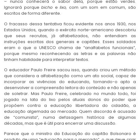
– nunca conhecerá o sabor dela, porque estão verdes.
Ignorará porque
bicho
e
lixo,
com um som em comum, são
escritos de forma diferente.
O fracasso dessa tentativa ficou evidente nos anos 1930, nos
Estados Unidos, quando o exército norte-americano descobriu
que seus recrutas, já alfabetizados, não entendiam as
instruções escritas dos generais e capitães. Esses soldados
eram o que a UNESCO chama de “analfabetos funcionais”,
porque mesmo reconhecendo as letras e as palavras não
tinham habilidade para interpretar textos.
O educador Paulo Freire sacou isso, quando criou um método
que considera a alfabetização como um ato social, capaz de
incorporar as vivências do educando, tornando-o apto a
desenvolver a compreensão leitora do conteúdo e não apenas
de soletrar. Mas Paulo Freire, celebrado no mundo todo, foi
jogado na lata do lixo pelos atuais donos do poder que
propõem contra a educação libertadora do cidadão, a
educação algemada ao mercado. Quem discorda é acusado
de “comunista”, numa defasagem histórica de algumas
décadas, mas que é útil para encerrar uma discussão.
Parece que o ministro da Educação do capitão Bolsonaro é
produto de uma “educação para o mercado”, o que deve criar