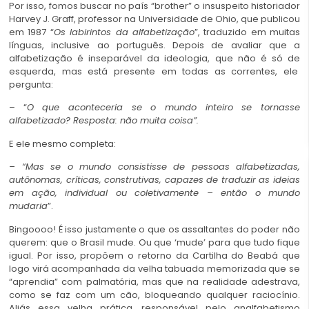
Por isso, fomos buscar no país “brother” o insuspeito historiador
Harvey J. Graff, professor na Universidade de Ohio, que publicou
em 1987 “
Os labirintos da alfabetização
”, traduzido em muitas
línguas, inclusive ao português. Depois de avaliar que a
alfabetização é inseparável da ideologia, que não é só de
esquerda, mas está presente em todas as correntes, ele
pergunta:
– “
O que aconteceria se o mundo inteiro se tornasse
alfabetizado? Resposta: não muita coisa”.
E ele mesmo completa:
– “Mas se o mundo consistisse de pessoas alfabetizadas,
autônomas, críticas, construtivas, capazes de traduzir as ideias
em ação, individual ou coletivamente – então o mundo
mudaria
”.
Bingoooo! É isso justamente o que os assaltantes do poder não
querem: que o Brasil mude. Ou que ‘mude’ para que tudo fique
igual. Por isso, propõem o retorno da Cartilha do Beabá que
logo virá acompanhada da velha tabuada memorizada que se
“aprendia” com palmatória, mas que na realidade adestrava,
como se faz com um cão, bloqueando qualquer raciocínio.
Aliás essa velha prática, responsável pelo analfabetismo