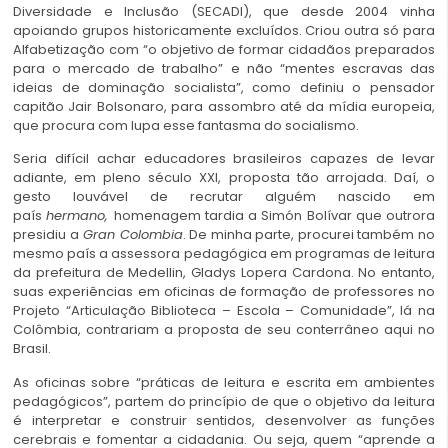
Diversidade e Inclusão (SECADI), que desde 2004 vinha
apoiando grupos historicamente excluídos. Criou outra só para
Alfabetização com “o objetivo de formar cidadãos preparados
para o mercado de trabalho” e não “mentes escravas das
ideias de dominação socialista”, como definiu o pensador
capitão Jair Bolsonaro, para assombro até da mídia europeia,
que procura com lupa esse fantasma do socialismo.
Seria difícil achar educadores brasileiros capazes de levar
adiante, em pleno século XXI, proposta tão arrojada. Daí, o
gesto louvável de recrutar alguém nascido em
país
hermano,
homenagem tardia a Simón Bolívar que outrora
presidiu a
Gran Colombia
. De minha parte, procurei também no
mesmo país a assessora pedagógica em programas de leitura
da prefeitura de Medellin, Gladys Lopera Cardona. No entanto,
suas experiências em oficinas de formação de professores no
Projeto “Articulação Biblioteca – Escola – Comunidade”, lá na
Colômbia, contrariam a proposta de seu conterrâneo aqui no
Brasil.
As oficinas sobre “práticas de leitura e escrita em ambientes
pedagógicos”, partem do princípio de que o objetivo da leitura
é interpretar e construir sentidos, desenvolver as funções
cerebrais e fomentar a cidadania. Ou seja, quem “aprende a