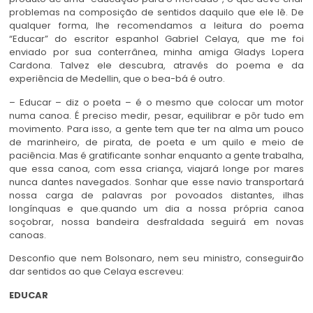
problemas na composição de sentidos daquilo que ele lê. De
qualquer forma, lhe recomendamos a leitura do poema
“Educar” do escritor espanhol Gabriel Celaya, que me foi
enviado por sua conterrânea, minha amiga Gladys Lopera
Cardona. Talvez ele descubra, através do poema e da
experiência de Medellin, que o bea-bá é outro.
– Educar – diz o poeta – é o mesmo que colocar um motor
numa canoa. É preciso medir, pesar, equilibrar e pôr tudo em
movimento. Para isso, a gente tem que ter na alma um pouco
de marinheiro, de pirata, de poeta e um quilo e meio de
paciência. Mas é gratificante sonhar enquanto a gente trabalha,
que essa canoa, com essa criança, viajará longe por mares
nunca dantes navegados. Sonhar que esse navio transportará
nossa carga de palavras por povoados distantes, ilhas
longínquas e que.quando um dia a nossa própria canoa
soçobrar, nossa bandeira desfraldada seguirá em novas
canoas.
Desconfio que nem Bolsonaro, nem seu ministro, conseguirão
dar sentidos ao que Celaya escreveu:
EDUCAR