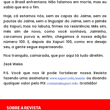
que o Brasil enfrentava. Não falamos em morte, mas eu
sabia que era o fim.
Hoje, cá estamos nós, sem as capas do Jaime, sem as
pautas do Jaime, sem o linguajar do Jaime, sem o jaimês
da Xapuri, mas na labuta, firmes na resistência. Mês sim,
mês sim de novo, como você sonhava, Jaiminho,
carcamos porva e, enfim, chegamos à nossa edição
número 100. E, depois da Xapuri 100, como era desejo
seu, a gente segue esperneando.
Fica tranquilo, camarada, que por aqui tá tudo direitim.
Zezé Weiss
P.S. Você que nos lê pode fortalecer nossa Revista
fazendo uma assinatura:
ou doando
www.xapuri.info/assine
qualquer valor pelo PIX:
. Gratidão!
contato@xapuri.info
SOBRE A REVISTA