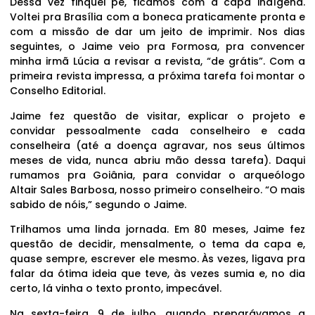
Dessa vez finquei pé, ficamos com a capa indígena.
Voltei pra Brasília com a boneca praticamente pronta e
com a missão de dar um jeito de imprimir. Nos dias
seguintes, o Jaime veio pra Formosa, pra convencer
minha irmã Lúcia a revisar a revista, “de grátis”. Com a
primeira revista impressa, a próxima tarefa foi montar o
Conselho Editorial.
Jaime fez questão de visitar, explicar o projeto e
convidar pessoalmente cada conselheiro e cada
conselheira (até a doença agravar, nos seus últimos
meses de vida, nunca abriu mão dessa tarefa). Daqui
rumamos pra Goiânia, para convidar o arqueólogo
Altair Sales Barbosa, nosso primeiro conselheiro. “O mais
sabido de nóis,” segundo o Jaime.
Trilhamos uma linda jornada. Em 80 meses, Jaime fez
questão de decidir, mensalmente, o tema da capa e,
quase sempre, escrever ele mesmo. Às vezes, ligava pra
falar da ótima ideia que teve, às vezes sumia e, no dia
certo, lá vinha o texto pronto, impecável.
Na sexta-feira, 9 de julho, quando preparávamos a