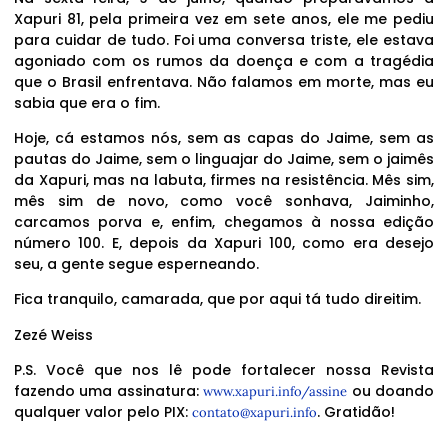
Xapuri 81, pela primeira vez em sete anos, ele me pediu
para cuidar de tudo. Foi uma conversa triste, ele estava
agoniado com os rumos da doença e com a tragédia
que o Brasil enfrentava. Não falamos em morte, mas eu
sabia que era o fim.
Hoje, cá estamos nós, sem as capas do Jaime, sem as
pautas do Jaime, sem o linguajar do Jaime, sem o jaimês
da Xapuri, mas na labuta, firmes na resistência. Mês sim,
mês sim de novo, como você sonhava, Jaiminho,
carcamos porva e, enfim, chegamos à nossa edição
número 100. E, depois da Xapuri 100, como era desejo
seu, a gente segue esperneando.
Fica tranquilo, camarada, que por aqui tá tudo direitim.
Zezé Weiss
P.S. Você que nos lê pode fortalecer nossa Revista
fazendo uma assinatura:
ou doando
www.xapuri.info/assine
qualquer valor pelo PIX:
. Gratidão!
contato@xapuri.info