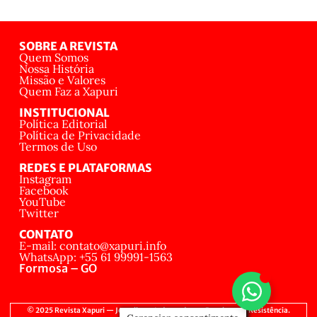
SOBRE A REVISTA
Quem Somos
Nossa História
Missão e Valores
Quem Faz a Xapuri
INSTITUCIONAL
Política Editorial
Política de Privacidade
Termos de Uso
REDES E PLATAFORMAS
Instagram
Facebook
YouTube
Twitter
CONTATO
E-mail: contato@xapuri.info
WhatsApp: +55 61 99991-1563
Formosa – GO
© 2025 Revista Xapuri — Jornalismo Independente, Popular e de Resistência.