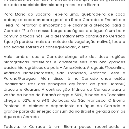
de toda a sociobiodiversidade presente no Bioma.
Para Maria do Socorro Teixeira Lima, quebradeira de coco
babaçu e coordenadora geral da Rede Cerrado, o Encontro e
Feira irá reforçar a importância e chamar a atenção para o
Cerrado. “Ele é o nosso berço das águas e a água é um bem
comum a todos nós. Se o desmatamento continua no Cerrado
(que já perdeu mais da metade da vegetação nativa), toda a
sociedade sofrerá as consequências”, alerta.
Vale lembrar que o Cerrado abriga oito das doze regiões
hidrográficas brasileiras e abastece seis das oito grandes
bacias hidrográficas do país – Amazônica, Araguaia/Tocantins,
Atlântico Norte/Nordeste, São Francisco, Atlântico Leste e
Paraná/Paraguai. Além disso, é no Cerrado onde estão
localizados três dos principais aquíferos do país: Bambuí,
Urucuia e Guarani. A contribuição hídrica do Cerrado para a
vazão da bacia do Paraná chega a 50%; à bacia do Tocantins
chega a 62%; e a 94% da bacia do São Francisco. O Bioma
Pantanal é totalmente dependente da água do Cerrado e
grande parte da energia consumida no Brasil é gerada com as
águas do Cerrado.
Todavia, o Cerrado é um Bioma pouco reconhecido e