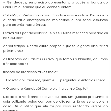
– Gendedeus, eu preciso apresentar pra vocês a banda do
Gabi, um querubim que eu conheci ontem!
Caladão, o Veríssimo ia assuntando essas e outras. De vez em
quando fazia anotações no moleskine, quem sabe, assuntos
para as próximas crônicas.
Estava feliz por descobrir que o seu Alzheimer tinha passado ali
no Céu, sem
deixar traços. A certa altura propôs: “Que tal a gente discutir na
próxima vez
os filósofos do Brasil? O Olavo, que tomou o Planalto, dá umas
três sessões. O
filósofo do Bradesco talvez meia”.
– Filósofo do Bradesco, quem é? – perguntou o Antônio Cícero.
– O Leandro Karnal, ué! Carne e unha com o Capital!
Dito isso, o Veríssimo se levantou, deu um gudibai pra turma e
saiu saltitante pelos campos de alfazema, já se sentindo em
casa. Diz o Millôr que ele foi pra casa recitando versos do
Paradiso: