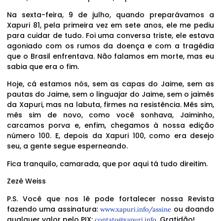
Na sexta-feira, 9 de julho, quando preparávamos a
Xapuri 81, pela primeira vez em sete anos, ele me pediu
para cuidar de tudo. Foi uma conversa triste, ele estava
agoniado com os rumos da doença e com a tragédia
que o Brasil enfrentava. Não falamos em morte, mas eu
sabia que era o fim.
Hoje, cá estamos nós, sem as capas do Jaime, sem as
pautas do Jaime, sem o linguajar do Jaime, sem o jaimês
da Xapuri, mas na labuta, firmes na resistência. Mês sim,
mês sim de novo, como você sonhava, Jaiminho,
carcamos porva e, enfim, chegamos à nossa edição
número 100. E, depois da Xapuri 100, como era desejo
seu, a gente segue esperneando.
Fica tranquilo, camarada, que por aqui tá tudo direitim.
Zezé Weiss
P.S. Você que nos lê pode fortalecer nossa Revista
fazendo uma assinatura:
ou doando
www.xapuri.info/assine
qualquer valor pelo PIX:
. Gratidão!
contato@xapuri.info