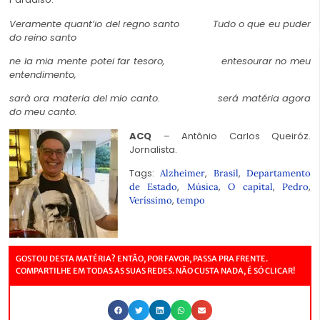
Veramente quant’io del regno santo
Tudo o que eu puder
do reino santo
ne la mia mente potei far tesoro,
entesourar no meu
entendimento,
sarà ora materia del mio canto.
será matéria agora
do meu canto.
ACQ
– Antônio Carlos Queiróz.
Jornalista.
Tags:
,
,
Alzheimer
Brasil
Departamento
,
,
,
,
de Estado
Música
O capital
Pedro
,
Veríssimo
tempo
GOSTOU DESTA MATÉRIA? ENTÃO, POR FAVOR, PASSA PRA FRENTE.
COMPARTILHE EM TODAS AS SUAS REDES. NÃO CUSTA NADA, É SÓ CLICAR!