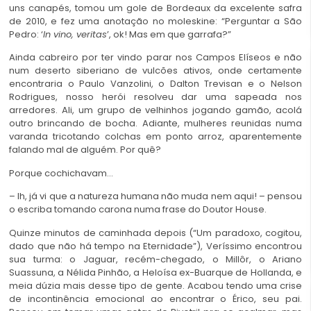
uns canapés, tomou um gole de Bordeaux da excelente safra
de 2010, e fez uma anotação no moleskine: “Perguntar a São
Pedro: ‘
In vino, veritas
’, ok! Mas em que garrafa?”
Ainda cabreiro por ter vindo parar nos Campos Elíseos e não
num deserto siberiano de vulcões ativos, onde certamente
encontraria o Paulo Vanzolini, o Dalton Trevisan e o Nelson
Rodrigues, nosso herói resolveu dar uma sapeada nos
arredores. Ali, um grupo de velhinhos jogando gamão, acolá
outro brincando de bocha. Adiante, mulheres reunidas numa
varanda tricotando colchas em ponto arroz, aparentemente
falando mal de alguém. Por quê?
Porque cochichavam…
– Ih, já vi que a natureza humana não muda nem aqui! – pensou
o escriba tomando carona numa frase do Doutor House.
Quinze minutos de caminhada depois (“Um paradoxo, cogitou,
dado que não há tempo na Eternidade”), Veríssimo encontrou
sua turma: o Jaguar, recém-chegado, o Millôr, o Ariano
Suassuna, a Nélida Pinhão, a Heloísa ex-Buarque de Hollanda, e
meia dúzia mais desse tipo de gente. Acabou tendo uma crise
de incontinência emocional ao encontrar o Érico, seu pai.