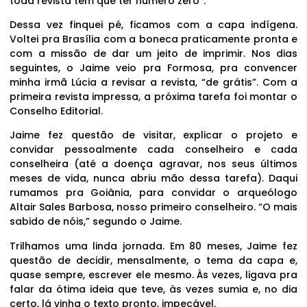
toda revista tem que ter número zero”.
Dessa vez finquei pé, ficamos com a capa indígena.
Voltei pra Brasília com a boneca praticamente pronta e
com a missão de dar um jeito de imprimir. Nos dias
seguintes, o Jaime veio pra Formosa, pra convencer
minha irmã Lúcia a revisar a revista, “de grátis”. Com a
primeira revista impressa, a próxima tarefa foi montar o
Conselho Editorial.
Jaime fez questão de visitar, explicar o projeto e
convidar pessoalmente cada conselheiro e cada
conselheira (até a doença agravar, nos seus últimos
meses de vida, nunca abriu mão dessa tarefa). Daqui
rumamos pra Goiânia, para convidar o arqueólogo
Altair Sales Barbosa, nosso primeiro conselheiro. “O mais
sabido de nóis,” segundo o Jaime.
Trilhamos uma linda jornada. Em 80 meses, Jaime fez
questão de decidir, mensalmente, o tema da capa e,
quase sempre, escrever ele mesmo. Às vezes, ligava pra
falar da ótima ideia que teve, às vezes sumia e, no dia
certo, lá vinha o texto pronto, impecável.