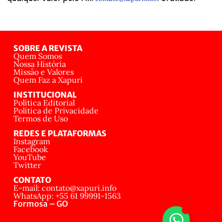
SOBRE A REVISTA
Quem Somos
Nossa História
Missão e Valores
Quem Faz a Xapuri
INSTITUCIONAL
Política Editorial
Política de Privacidade
Termos de Uso
REDES E PLATAFORMAS
Instagram
Facebook
YouTube
Twitter
CONTATO
E-mail: contato@xapuri.info
WhatsApp: +55 61 99991-1563
Formosa – GO