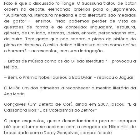
Fato é que a discussão foi longe. O Suassuna tratou de botar
ordem no debate, elencando critérios para o julgamento.
“Subliteratura, literatura mediana e alta literatura são medidas
de gosto” – ensinou. “Não podemos perder de vista as
questões de forma e de conteúdo; linguagem, estrutura,
gênero, de um lado, e temas, ideias, enredo, personagens etc.,
do outro. Tem gente que não separa o plano da história do
plano do discurso. O estilo define a literatura assim como define
o homem? – acrescentou, com uma indagação.
– Letras de música como as do Gil são literatura? – provocou a
Nélida.
– Bem, o Prêmio Nobel laureou o Bob Dylan – replicou o Jaguar.
O Millôr, um dos primeiros a reconhecer a mestria literária da
Ana Maria
Gonçalves (Um Defeito de Cor), ainda em 2007, lascou: “E a
Cassandra Rios? E os Catecismos do Zéfiro?”
O papo esquentou, quase desandandando para os sopapos
até que a turma se acalmou com a chegada da Hilda Hilst de
braço dado com a Dercy Gonçalves, sempre falante: