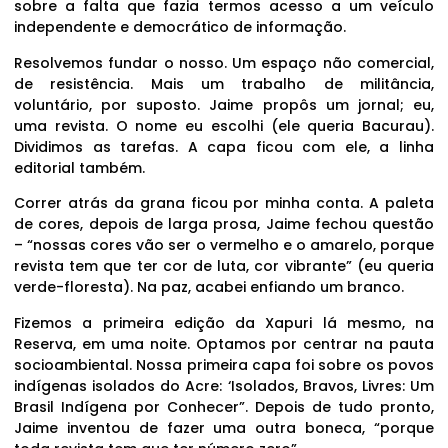
sobre a falta que fazia termos acesso a um veículo
independente e democrático de informação.
Resolvemos fundar o nosso. Um espaço não comercial,
de resistência. Mais um trabalho de militância,
voluntário, por suposto. Jaime propôs um jornal; eu,
uma revista. O nome eu escolhi (ele queria Bacurau).
Dividimos as tarefas. A capa ficou com ele, a linha
editorial também.
Correr atrás da grana ficou por minha conta. A paleta
de cores, depois de larga prosa, Jaime fechou questão
– “nossas cores vão ser o vermelho e o amarelo, porque
revista tem que ter cor de luta, cor vibrante” (eu queria
verde-floresta). Na paz, acabei enfiando um branco.
Fizemos a primeira edição da Xapuri lá mesmo, na
Reserva, em uma noite. Optamos por centrar na pauta
socioambiental. Nossa primeira capa foi sobre os povos
indígenas isolados do Acre: ‘Isolados, Bravos, Livres: Um
Brasil Indígena por Conhecer”. Depois de tudo pronto,
Jaime inventou de fazer uma outra boneca, “porque