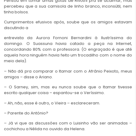
Pensou em tomar umas gotas de Rivotril pra se acalmar, mas
percebeu que a sua camisola de linho branco, inconsútil, nem
tinha bolsos.
Cumprimentos efusivos após, soube que os amigos estavam
discutindo a
entrevista da Aurora Fornoni Bernardini à Ilustríssima do
domingo. O Suassuna havia catado a peça na Internet,
concordando 80% com a professora. (O engraçado é que até
aquela hora ninguém havia feito um trocadilho com o nome do
meio dela).
– Não dá pra comparar o Itamar com o Afrânio Peixoto, meus
amigos – disse o Ariano.
– O Sarney, sim, mas eu nunca soube que o Itamar tivesse
escrito qualquer coisa – espantou-se o Veríssimo.
– Ah, não, esse é outro, o Vieira – esclareceram.
– Parente do António?
– Já vi que as discussões com o Luisinho vão ser animadas –
cochichou a Nélida no ouvido da Helena.