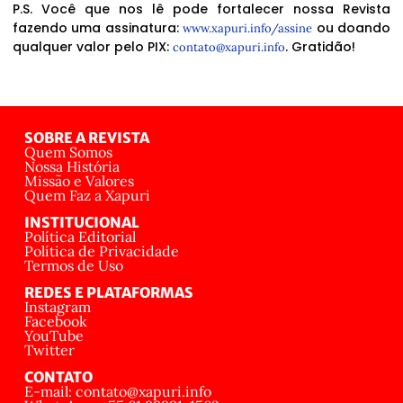
P.S. Você que nos lê pode fortalecer nossa Revista
fazendo uma assinatura:
ou doando
www.xapuri.info/assine
qualquer valor pelo PIX:
. Gratidão!
contato@xapuri.info
SOBRE A REVISTA
Quem Somos
Nossa História
Missão e Valores
Quem Faz a Xapuri
INSTITUCIONAL
Política Editorial
Política de Privacidade
Termos de Uso
REDES E PLATAFORMAS
Instagram
Facebook
YouTube
Twitter
CONTATO
E-mail: contato@xapuri.info