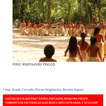
Foto: Raimundo Paccó
Tags:
,
,
,
Brasil
Cerrado
Povos Originários
Revista Xapuri
GOSTOU DESTA MATÉRIA? ENTÃO, POR FAVOR, PASSA PRA FRENTE.
COMPARTILHE EM TODAS AS SUAS REDES. NÃO CUSTA NADA, É SÓ CLICAR!