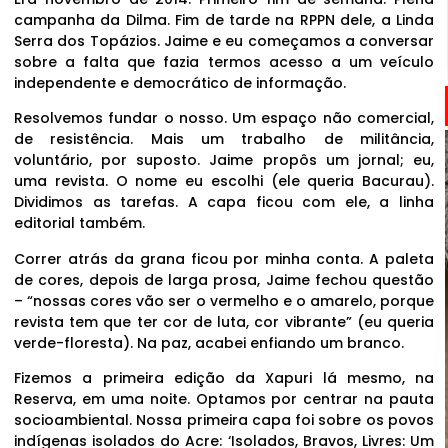
campanha da Dilma. Fim de tarde na RPPN dele, a Linda
Serra dos Topázios. Jaime e eu começamos a conversar
sobre a falta que fazia termos acesso a um veículo
independente e democrático de informação.
Resolvemos fundar o nosso. Um espaço não comercial,
de resistência. Mais um trabalho de militância,
voluntário, por suposto. Jaime propôs um jornal; eu,
uma revista. O nome eu escolhi (ele queria Bacurau).
Dividimos as tarefas. A capa ficou com ele, a linha
editorial também.
Correr atrás da grana ficou por minha conta. A paleta
de cores, depois de larga prosa, Jaime fechou questão
– “nossas cores vão ser o vermelho e o amarelo, porque
revista tem que ter cor de luta, cor vibrante” (eu queria
verde-floresta). Na paz, acabei enfiando um branco.
Fizemos a primeira edição da Xapuri lá mesmo, na
Reserva, em uma noite. Optamos por centrar na pauta
socioambiental. Nossa primeira capa foi sobre os povos
indígenas isolados do Acre: ‘Isolados, Bravos, Livres: Um