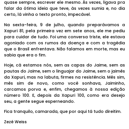
quase sempre, escrever ele mesmo. Às vezes, ligava pra
falar da ótima ideia que teve, às vezes sumia e, no dia
certo, lá vinha o texto pronto, impecável.
Na sexta-feira, 9 de julho, quando preparávamos a
Xapuri 81, pela primeira vez em sete anos, ele me pediu
para cuidar de tudo. Foi uma conversa triste, ele estava
agoniado com os rumos da doença e com a tragédia
que o Brasil enfrentava. Não falamos em morte, mas eu
sabia que era o fim.
Hoje, cá estamos nós, sem as capas do Jaime, sem as
pautas do Jaime, sem o linguajar do Jaime, sem o jaimês
da Xapuri, mas na labuta, firmes na resistência. Mês sim,
mês sim de novo, como você sonhava, Jaiminho,
carcamos porva e, enfim, chegamos à nossa edição
número 100. E, depois da Xapuri 100, como era desejo
seu, a gente segue esperneando.
Fica tranquilo, camarada, que por aqui tá tudo direitim.
Zezé Weiss