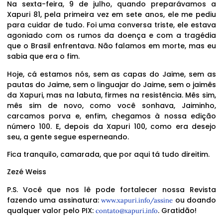
Na sexta-feira, 9 de julho, quando preparávamos a
Xapuri 81, pela primeira vez em sete anos, ele me pediu
para cuidar de tudo. Foi uma conversa triste, ele estava
agoniado com os rumos da doença e com a tragédia
que o Brasil enfrentava. Não falamos em morte, mas eu
sabia que era o fim.
Hoje, cá estamos nós, sem as capas do Jaime, sem as
pautas do Jaime, sem o linguajar do Jaime, sem o jaimês
da Xapuri, mas na labuta, firmes na resistência. Mês sim,
mês sim de novo, como você sonhava, Jaiminho,
carcamos porva e, enfim, chegamos à nossa edição
número 100. E, depois da Xapuri 100, como era desejo
seu, a gente segue esperneando.
Fica tranquilo, camarada, que por aqui tá tudo direitim.
Zezé Weiss
P.S. Você que nos lê pode fortalecer nossa Revista
fazendo uma assinatura:
ou doando
www.xapuri.info/assine
qualquer valor pelo PIX:
. Gratidão!
contato@xapuri.info