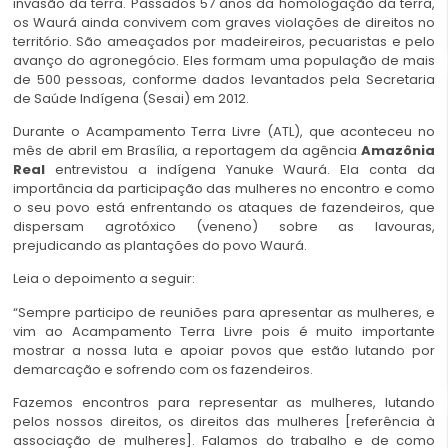
invasão da terra. Passados 57 anos da homologação da terra,
os Waurá ainda convivem com graves violações de direitos no
território. São ameaçados por madeireiros, pecuaristas e pelo
avanço do agronegócio. Eles formam uma população de mais
de 500 pessoas, conforme dados levantados pela Secretaria
de Saúde Indígena (Sesai) em 2012.
Durante o Acampamento Terra Livre (ATL), que aconteceu no
mês de abril em Brasília, a reportagem da agência
Amazônia
Real
entrevistou a indígena Yanuke Waurá. Ela conta da
importância da participação das mulheres no encontro e como
o seu povo está enfrentando os ataques de fazendeiros, que
dispersam agrotóxico (veneno) sobre as lavouras,
prejudicando as plantações do povo Waurá.
Leia o depoimento a seguir:
“Sempre participo de reuniões para apresentar as mulheres, e
vim ao Acampamento Terra Livre pois é muito importante
mostrar a nossa luta e apoiar povos que estão lutando por
demarcação e sofrendo com os fazendeiros.
Fazemos encontros para representar as mulheres, lutando
pelos nossos direitos, os direitos das mulheres [referência à
associação de mulheres]. Falamos do trabalho e de como