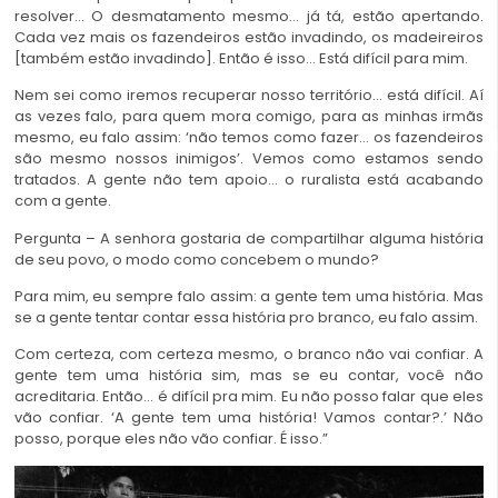
resolver… O desmatamento mesmo… já tá, estão apertando.
Cada vez mais os fazendeiros estão invadindo, os madeireiros
[também estão invadindo]. Então é isso… Está difícil para mim.
Nem sei como iremos recuperar nosso território… está difícil. Aí
as vezes falo, para quem mora comigo, para as minhas irmãs
mesmo, eu falo assim: ‘não temos como fazer… os fazendeiros
são mesmo nossos inimigos’. Vemos como estamos sendo
tratados. A gente não tem apoio… o ruralista está acabando
com a gente.
Pergunta – A senhora gostaria de compartilhar alguma história
de seu povo, o modo como concebem o mundo?
Para mim, eu sempre falo assim: a gente tem uma história. Mas
se a gente tentar contar essa história pro branco, eu falo assim.
Com certeza, com certeza mesmo, o branco não vai confiar. A
gente tem uma história sim, mas se eu contar, você não
acreditaria. Então… é difícil pra mim. Eu não posso falar que eles
vão confiar. ‘A gente tem uma história! Vamos contar?.’ Não
posso, porque eles não vão confiar. É isso.”