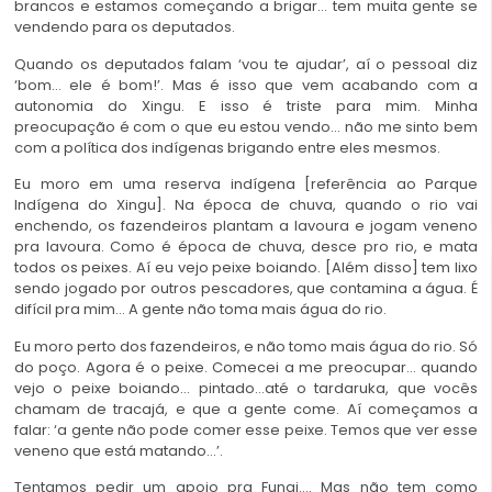
brancos e estamos começando a brigar… tem muita gente se
vendendo para os deputados.
Quando os deputados falam ‘vou te ajudar’, aí o pessoal diz
‘bom… ele é bom!’. Mas é isso que vem acabando com a
autonomia do Xingu. E isso é triste para mim. Minha
preocupação é com o que eu estou vendo… não me sinto bem
com a política dos indígenas brigando entre eles mesmos.
Eu moro em uma reserva indígena [referência ao Parque
Indígena do Xingu]. Na época de chuva, quando o rio vai
enchendo, os fazendeiros plantam a lavoura e jogam veneno
pra lavoura. Como é época de chuva, desce pro rio, e mata
todos os peixes. Aí eu vejo peixe boiando. [Além disso] tem lixo
sendo jogado por outros pescadores, que contamina a água. É
difícil pra mim… A gente não toma mais água do rio.
Eu moro perto dos fazendeiros, e não tomo mais água do rio. Só
do poço. Agora é o peixe. Comecei a me preocupar… quando
vejo o peixe boiando… pintado…até o tardaruka, que vocês
chamam de tracajá, e que a gente come. Aí começamos a
falar: ‘a gente não pode comer esse peixe. Temos que ver esse
veneno que está matando…’.
Tentamos pedir um apoio pra Funai…. Mas não tem como