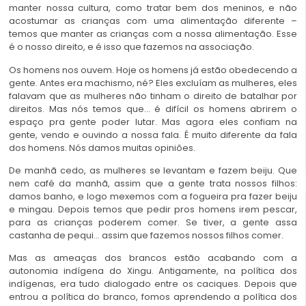
manter nossa cultura, como tratar bem dos meninos, e não
acostumar as crianças com uma alimentação diferente –
temos que manter as crianças com a nossa alimentação. Esse
é o nosso direito, e é isso que fazemos na associação.
Os homens nos ouvem. Hoje os homens já estão obedecendo a
gente. Antes era machismo, né? Eles excluíam as mulheres, eles
falavam que as mulheres não tinham o direito de batalhar por
direitos. Mas nós temos que… é difícil os homens abrirem o
espaço pra gente poder lutar. Mas agora eles confiam na
gente, vendo e ouvindo a nossa fala. É muito diferente da fala
dos homens. Nós damos muitas opiniões.
De manhã cedo, as mulheres se levantam e fazem beiju. Que
nem café da manhã, assim que a gente trata nossos filhos:
damos banho, e logo mexemos com a fogueira pra fazer beiju
e mingau. Depois temos que pedir pros homens irem pescar,
para as crianças poderem comer. Se tiver, a gente assa
castanha de pequi… assim que fazemos nossos filhos comer.
Mas as ameaças dos brancos estão acabando com a
autonomia indígena do Xingu. Antigamente, na política dos
indígenas, era tudo dialogado entre os caciques. Depois que
entrou a política do branco, fomos aprendendo a política dos