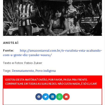
ANOTE AÍ
:
Fonte:
http://amazoniareal.com.br/o-ruralista-esta-acabando-
com-a-gente-diz-yanuke-waura/
Texto e Fotos: Fabio Zuker
Tags:
,
Desmatamento
Povo indígena
GOSTOU DESTA MATÉRIA? ENTÃO, POR FAVOR, PASSA PRA FRENTE.
COMPARTILHE EM TODAS AS SUAS REDES. NÃO CUSTA NADA, É SÓ CLICAR!