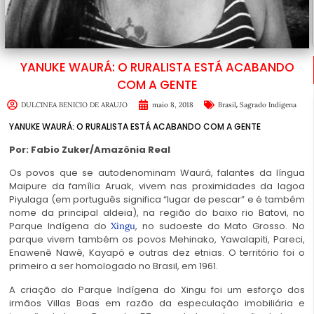
YANUKE WAURÁ: O RURALISTA ESTÁ ACABANDO
COM A GENTE
,
DULCINEA BENICIO DE ARAUJO
maio 8, 2018
Brasil
Sagrado Indígena
YANUKE WAURÁ: O RURALISTA ESTÁ ACABANDO COM A GENTE
Por: Fabio Zuker/Amazônia Real
Os povos que se autodenominam Waurá, falantes da língua
Maipure da família Aruak, vivem nas proximidades da lagoa
Piyulaga (em português significa “lugar de pescar” e é também
nome da principal aldeia), na região do baixo rio Batovi, no
Parque Indígena do
, no sudoeste do Mato Grosso. No
Xingu
parque vivem também os povos Mehinako, Yawalapiti, Pareci,
Enawenê Nawê, Kayapó e outras dez etnias. O território foi o
primeiro a ser homologado no Brasil, em 1961.
A criação do Parque Indígena do Xingu foi um esforço dos
irmãos Villas Boas em razão da especulação imobiliária e