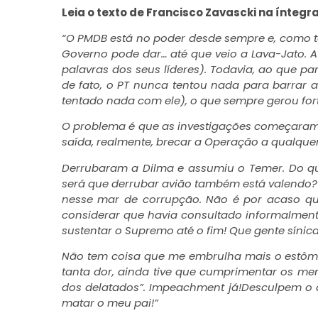
Leia o texto de Francisco Zavascki na íntegr
“O PMDB está no poder desde sempre e, como 
Governo pode dar… até que veio a Lava-Jato. 
palavras dos seus líderes). Todavia, ao que par
de fato, o PT nunca tentou nada para barrar
tentado nada com ele), o que sempre gerou for
O problema é que as investigações começaram 
saída, realmente, brecar a Operação a qualquer 
Derrubaram a Dilma e assumiu o Temer. Do que
será que derrubar avião também está valendo?
nesse mar de corrupção. Não é por acaso que 
considerar que havia consultado informalment
sustentar o Supremo até o fim! Que gente sínica
Não tem coisa que me embrulha mais o estômag
tanta dor, ainda tive que cumprimentar os me
dos delatados”. Impeachment já!Desculpem 
matar o meu pai!”