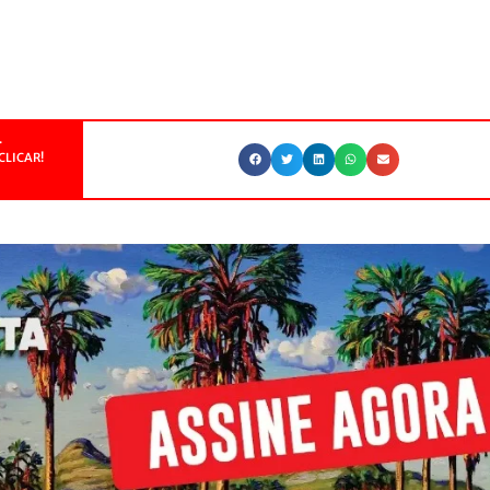
.
CLICAR!