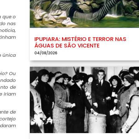
m que o
ado nas
otícia,
 tinham
IPUPIARA: MISTÉRIO E TERROR NAS
ÁGUAS DE SÃO VICENTE
04/08/2026
o única
eio? Ou
fundado
onto de
e iriam
ante de
cortejo
ndaram