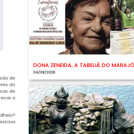
DONA ZENEIDA, A TABELIÃ DO MARAJ
04/08/2026
eda de
eres do
icas de
recar a
alheio?
 estava