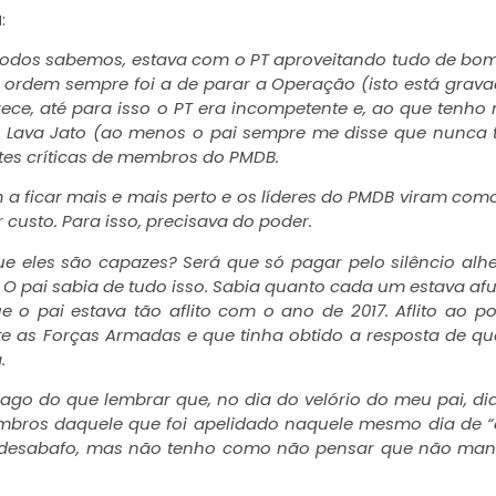
a
:
todos sabemos, estava com o PT aproveitando tudo de bo
A ordem sempre foi a de parar a Operação (isto está grav
ece, até para isso o PT era incompetente e, ao que tenho n
 a Lava Jato (ao menos o pai sempre me disse que nunca
tes críticas de membros do PMDB.
a ficar mais e mais perto e os líderes do PMDB viram com
custo. Para isso, precisava do poder.
 eles são capazes? Será que só pagar pelo silêncio alh
 O pai sabia de tudo isso. Sabia quanto cada um estava a
o pai estava tão aflito com o ano de 2017. Aflito ao p
e as Forças Armadas e que tinha obtido a resposta de qu
.
o do que lembrar que, no dia do velório do meu pai, di
mbros daquele que foi apelidado naquele mesmo dia de “
o desabafo, mas não tenho como não pensar que não ma