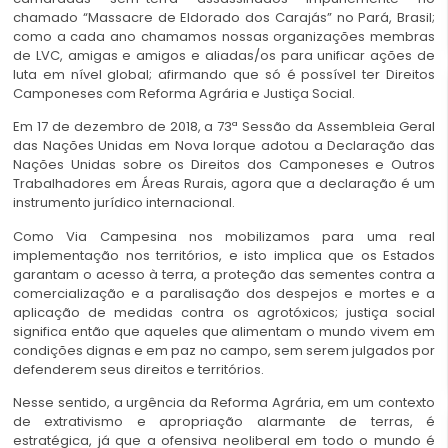
chamado “Massacre de Eldorado dos Carajás” no Pará, Brasil;
como a cada ano chamamos nossas organizações membras
de LVC, amigas e amigos e aliadas/os para unificar ações de
luta em nível global; afirmando que só é possível ter Direitos
Camponeses com Reforma Agrária e Justiça Social.
Em 17 de dezembro de 2018, a 73ª Sessão da Assembleia Geral
das Nações Unidas em Nova Iorque adotou a Declaração das
Nações Unidas sobre os Direitos dos Camponeses e Outros
Trabalhadores em Áreas Rurais, agora que a declaração é um
instrumento jurídico internacional.
Como Via Campesina nos mobilizamos para uma real
implementação nos territórios, e isto implica que os Estados
garantam o acesso à terra, a proteção das sementes contra a
comercialização e a paralisação dos despejos e mortes e a
aplicação de medidas contra os agrotóxicos; justiça social
significa então que aqueles que alimentam o mundo vivem em
condições dignas e em paz no campo, sem serem julgados por
defenderem seus direitos e territórios.
Nesse sentido, a urgência da Reforma Agrária, em um contexto
de extrativismo e apropriação alarmante de terras, é
estratégica, já que a ofensiva neoliberal em todo o mundo é