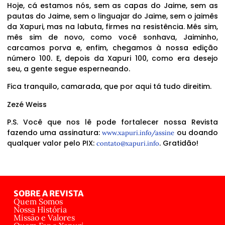
Hoje, cá estamos nós, sem as capas do Jaime, sem as
pautas do Jaime, sem o linguajar do Jaime, sem o jaimês
da Xapuri, mas na labuta, firmes na resistência. Mês sim,
mês sim de novo, como você sonhava, Jaiminho,
carcamos porva e, enfim, chegamos à nossa edição
número 100. E, depois da Xapuri 100, como era desejo
seu, a gente segue esperneando.
Fica tranquilo, camarada, que por aqui tá tudo direitim.
Zezé Weiss
P.S. Você que nos lê pode fortalecer nossa Revista
fazendo uma assinatura:
ou doando
www.xapuri.info/assine
qualquer valor pelo PIX:
. Gratidão!
contato@xapuri.info
SOBRE A REVISTA
Quem Somos
Nossa História
Missão e Valores