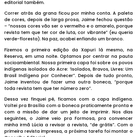
editorial também.
Correr atrás da grana ficou por minha conta. A paleta
de cores, depois de larga prosa, Jaime fechou questão
– “nossas cores vão ser o vermelho e o amarelo, porque
revista tem que ter cor de luta, cor vibrante” (eu queria
verde-floresta). Na paz, acabei enfiando um branco.
Fizemos a primeira edição da Xapuri lá mesmo, na
Reserva, em uma noite. Optamos por centrar na pauta
socioambiental. Nossa primeira capa foi sobre os povos
indígenas isolados do Acre: ‘Isolados, Bravos, Livres: Um
Brasil Indígena por Conhecer”. Depois de tudo pronto,
Jaime inventou de fazer uma outra boneca, “porque
toda revista tem que ter número zero”.
Dessa vez finquei pé, ficamos com a capa indígena.
Voltei pra Brasília com a boneca praticamente pronta e
com a missão de dar um jeito de imprimir. Nos dias
seguintes, o Jaime veio pra Formosa, pra convencer
minha irmã Lúcia a revisar a revista, “de grátis”. Com a
primeira revista impressa, a próxima tarefa foi montar o