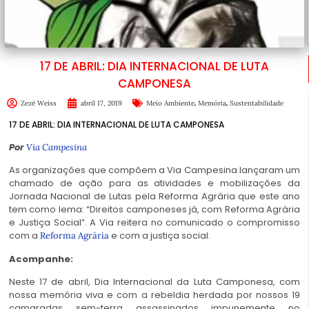
17 DE ABRIL: DIA INTERNACIONAL DE LUTA
CAMPONESA
,
,
Zezé Weiss
abril 17, 2019
Meio Ambiente
Memória
Sustentabilidade
17 DE ABRIL: DIA INTERNACIONAL DE LUTA CAMPONESA
Por
Via Campesina
As organizações que compõem a Via Campesina lançaram um
chamado de ação para as atividades e mobilizações da
Jornada Nacional de Lutas pela Reforma Agrária que este ano
tem como lema: “Direitos camponeses já, com Reforma Agrária
e Justiça Social”. A Via reitera no comunicado o compromisso
com a
e com a justiça social.
Reforma Agrária
Acompanhe:
Neste 17 de abril, Dia Internacional da Luta Camponesa, com
nossa memória viva e com a rebeldia herdada por nossos 19
camaradas sem-terra assassinados impunemente no