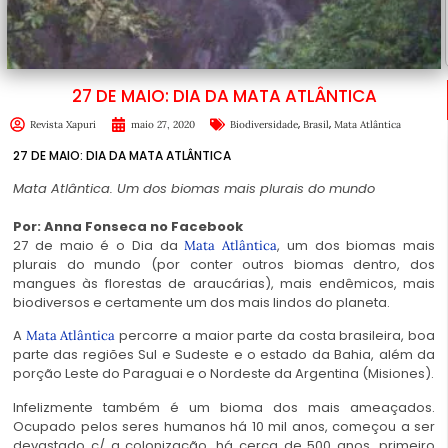
27 DE MAIO: DIA DA MATA ATLÂNTICA
,
,
Revista Xapuri
maio 27, 2020
Biodiversidade
Brasil
Mata Atlântica
27 DE MAIO: DIA DA MATA ATLÂNTICA
Mata Atlântica. Um dos biomas mais plurais do mundo
Por:
Anna Fonseca
no Facebook
27 de maio é o Dia da
, um dos biomas mais
Mata Atlântica
plurais do mundo (por conter outros biomas dentro, dos
mangues às florestas de araucárias), mais endêmicos, mais
biodiversos e certamente um dos mais lindos do planeta.
A
percorre a maior parte da costa brasileira, boa
Mata Atlântica
parte das regiões Sul e Sudeste e o estado da Bahia, além da
porção Leste do Paraguai e o Nordeste da Argenti
na (Misiones).
Infelizmente também é um bioma dos mais ameaçados.
Ocupado pelos seres humanos há 10 mil anos, começou a ser
devastado c/ a colonização, há cerca de 500 anos, primeiro