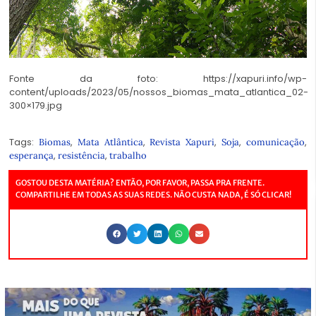
Fonte da foto: https://xapuri.info/wp-
content/uploads/2023/05/nossos_biomas_mata_atlantica_02-
300×179.jpg
Tags:
,
,
,
,
,
Biomas
Mata Atlântica
Revista Xapuri
Soja
comunicação
,
,
esperança
resistência
trabalho
GOSTOU DESTA MATÉRIA? ENTÃO, POR FAVOR, PASSA PRA FRENTE.
COMPARTILHE EM TODAS AS SUAS REDES. NÃO CUSTA NADA, É SÓ CLICAR!