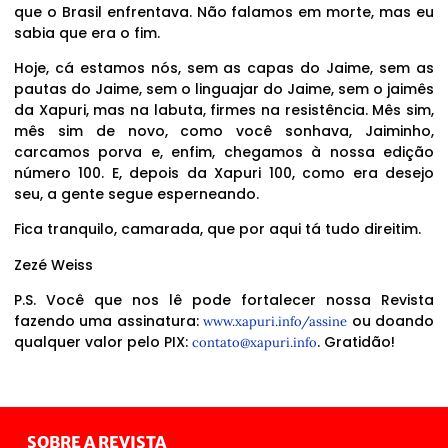
que o Brasil enfrentava. Não falamos em morte, mas eu
sabia que era o fim.
Hoje, cá estamos nós, sem as capas do Jaime, sem as
pautas do Jaime, sem o linguajar do Jaime, sem o jaimês
da Xapuri, mas na labuta, firmes na resistência. Mês sim,
mês sim de novo, como você sonhava, Jaiminho,
carcamos porva e, enfim, chegamos à nossa edição
número 100. E, depois da Xapuri 100, como era desejo
seu, a gente segue esperneando.
Fica tranquilo, camarada, que por aqui tá tudo direitim.
Zezé Weiss
P.S. Você que nos lê pode fortalecer nossa Revista
fazendo uma assinatura:
ou doando
www.xapuri.info/assine
qualquer valor pelo PIX:
. Gratidão!
contato@xapuri.info
SOBRE A REVISTA