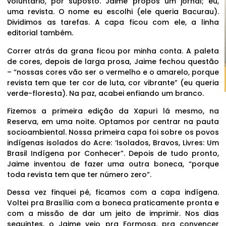
voluntário, por suposto. Jaime propôs um jornal; eu,
uma revista. O nome eu escolhi (ele queria Bacurau).
Dividimos as tarefas. A capa ficou com ele, a linha
editorial também.
Correr atrás da grana ficou por minha conta. A paleta
de cores, depois de larga prosa, Jaime fechou questão
– “nossas cores vão ser o vermelho e o amarelo, porque
revista tem que ter cor de luta, cor vibrante” (eu queria
verde-floresta). Na paz, acabei enfiando um branco.
Fizemos a primeira edição da Xapuri lá mesmo, na
Reserva, em uma noite. Optamos por centrar na pauta
socioambiental. Nossa primeira capa foi sobre os povos
indígenas isolados do Acre: ‘Isolados, Bravos, Livres: Um
Brasil Indígena por Conhecer”. Depois de tudo pronto,
Jaime inventou de fazer uma outra boneca, “porque
toda revista tem que ter número zero”.
Dessa vez finquei pé, ficamos com a capa indígena.
Voltei pra Brasília com a boneca praticamente pronta e
com a missão de dar um jeito de imprimir. Nos dias
seguintes, o Jaime veio pra Formosa, pra convencer