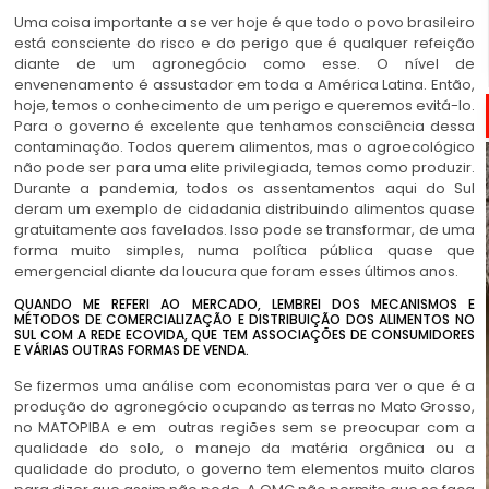
Uma coisa importante a se ver hoje é que todo o povo brasileiro
está consciente do risco e do perigo que é qualquer refeição
diante de um agronegócio como esse. O nível de
envenenamento é assustador em toda a América Latina. Então,
hoje, temos o conhecimento de um perigo e queremos evitá-lo.
Para o governo é excelente que tenhamos consciência dessa
contaminação. Todos querem alimentos, mas o agroecológico
não pode ser para uma elite privilegiada, temos como produzir.
Durante a pandemia, todos os assentamentos aqui do Sul
deram um exemplo de cidadania distribuindo alimentos quase
gratuitamente aos favelados. Isso pode se transformar, de uma
forma muito simples, numa política pública quase que
emergencial diante da loucura que foram esses últimos anos.
QUANDO ME REFERI AO MERCADO, LEMBREI DOS MECANISMOS E
MÉTODOS DE COMERCIALIZAÇÃO E DISTRIBUIÇÃO DOS ALIMENTOS NO
SUL COM A REDE ECOVIDA, QUE TEM ASSOCIAÇÕES DE CONSUMIDORES
E VÁRIAS OUTRAS FORMAS DE VENDA.
Se fizermos uma análise com economistas para ver o que é a
produção do agronegócio ocupando as terras no Mato Grosso,
no MATOPIBA e em outras regiões sem se preocupar com a
qualidade do solo, o manejo da matéria orgânica ou a
qualidade do produto, o governo tem elementos muito claros