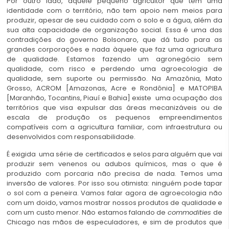
Por outro lado, aquele pequeno agricultor que tem uma
identidade com o território, não tem apoio nem meios para
produzir, apesar de seu cuidado com o solo e a água, além da
sua alta capacidade de organização social. Essa é uma das
contradições do governo Bolsonaro, que dá tudo para as
grandes corporações e nada àquele que faz uma agricultura
de qualidade. Estamos fazendo um agronegócio sem
qualidade, com risco e perdendo uma agroecologia de
qualidade, sem suporte ou permissão. Na Amazônia, Mato
Grosso, ACROM [Amazonas, Acre e Rondônia] e MATOPIBA
[Maranhão, Tocantins, Piauí e Bahia] existe uma ocupação dos
territórios que visa expulsar das áreas mecanizáveis ou de
escala de produção os pequenos empreendimentos
compatíveis com a agricultura familiar, com infraestrutura ou
desenvolvidos com responsabilidade.
É exigida uma série de certificados e selos para alguém que vai
produzir sem venenos ou adubos químicos, mas o que é
produzido com porcaria não precisa de nada. Temos uma
inversão de valores. Por isso sou otimista: ninguém pode tapar
o sol com a peneira. Vamos falar agora de agroecologia não
com um doido, vamos mostrar nossos produtos de qualidade e
com um custo menor. Não estamos falando de
commodities
de
Chicago nas mãos de especuladores, e sim de produtos que