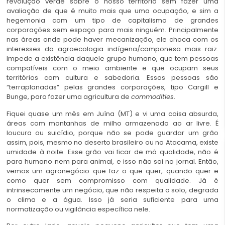
revolução verde sobre o nosso território sem fazer uma
avaliação de que é muito mais que uma ocupação, e sim a
hegemonia com um tipo de capitalismo de grandes
corporações sem espaço para mais ninguém. Principalmente
nas áreas onde pode haver mecanização, ele choca com os
interesses da agroecologia indígena/camponesa mais raiz.
Impede a existência daquele grupo humano, que tem pessoas
compatíveis com o meio ambiente e que ocupam seus
territórios com cultura e sabedoria. Essas pessoas são
“terraplanadas” pelas grandes corporações, tipo Cargill e
Bunge, para fazer uma agricultura de
commodities
.
Fiquei quase um mês em Juína (MT) e vi uma coisa absurda,
áreas com montanhas de milho armazenado ao ar livre. É
loucura ou suicídio, porque não se pode guardar um grão
assim, pois, mesmo no deserto brasileiro ou no Atacama, existe
umidade à noite. Esse grão vai ficar de má qualidade, não é
para humano nem para animal, e isso não sai no jornal. Então,
vemos um agronegócio que faz o que quer, quando quer e
como quer sem compromisso com qualidade. Já é
intrinsecamente um negócio, que não respeita o solo, degrada
o clima e a água. Isso já seria suficiente para uma
normatização ou vigilância específica nele.