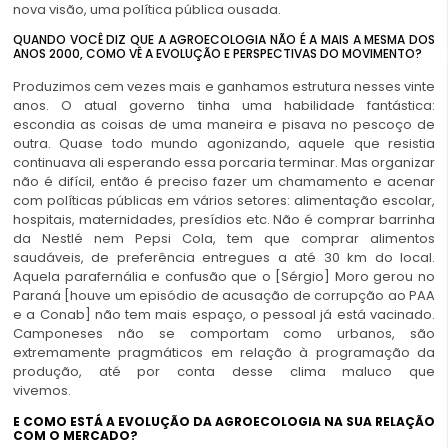
nova visão, uma política pública ousada.
QUANDO VOCÊ DIZ QUE A AGROECOLOGIA NÃO É A MAIS A MESMA DOS
ANOS 2000, COMO VÊ A EVOLUÇÃO E PERSPECTIVAS DO MOVIMENTO?
Produzimos cem vezes mais e ganhamos estrutura nesses vinte
anos. O atual governo tinha uma habilidade fantástica:
escondia as coisas de uma maneira e pisava no pescoço de
outra. Quase todo mundo agonizando, aquele que resistia
continuava ali esperando essa porcaria terminar. Mas organizar
não é difícil, então é preciso fazer um chamamento e acenar
com políticas públicas em vários setores: alimentação escolar,
hospitais, maternidades, presídios etc. Não é comprar barrinha
da Nestlé nem Pepsi Cola, tem que comprar alimentos
saudáveis, de preferência entregues a até 30 km do local.
Aquela parafernália e confusão que o [Sérgio] Moro gerou no
Paraná [houve um episódio de acusação de corrupção ao PAA
e a Conab] não tem mais espaço, o pessoal já está vacinado.
Camponeses não se comportam como urbanos, são
extremamente pragmáticos em relação à programação da
produção, até por conta desse clima maluco que
vivemos.
E COMO ESTÁ A EVOLUÇÃO DA AGROECOLOGIA NA SUA RELAÇÃO
COM O MERCADO?