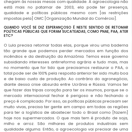
chegam às nossas mesas com qualidade. A agroecologia não
está mais no patamar de 2003, ela pode ter presença,
qualidade e políticas públicas mesmo com [as restrições
impostas pela] OMC [Organização Mundial do Comércio].
QUANDO VOCÊ SE DIZ ESPERANÇOSO É NESTE SENTIDO DE RETOMAR
POLÍTICAS PÚBLICAS QUE FORAM SUCATEADAS, COMO PNAE, PAA, ATER
ETC?
O Lula precisa retomar todas elas, porque virou uma baderna
tão grande que podemos perder mercados em função dos
incêndios e da destruição da Amazônia. Temos esse governo
subsidiando interesses antirreforma agrária e tudo mais, mas
no momento que for tido que precisamos restaurar o PAA, o
total pode ser de 100% pela resposta anterior ter sido muito boa
e de baixo custo de produção. Ao contrário do agronegócio,
diante dessa crise absurda entre Ucrânia e Rússia. Vamos ter
que fazer das tripas coração para ter os insumos, porque se o
mercado internacional fechar é perigoso e não fechando o
preço é complicado. Por isso, as políticas públicas precisam ser
muito vivas, precisa ter gente em campo em todas as regiões
para ter a logística de abastecer todo o Brasil como [fazem]
hoje nos supermercados. O que mais tem é produto de soja,
milho e arroz. São milhares de produtos industriais sem
qualidade alguma. Então, a agroecologia vai precisar de uma