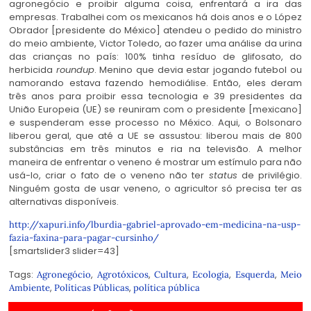
agronegócio e proibir alguma coisa, enfrentará a ira das
empresas. Trabalhei com os mexicanos há dois anos e o López
Obrador [presidente do México] atendeu o pedido do ministro
do meio ambiente, Victor Toledo, ao fazer uma análise da urina
das crianças no país: 100% tinha resíduo de glifosato, do
herbicida
roundup
. Menino que devia estar jogando futebol ou
namorando estava fazendo hemodiálise. Então, eles deram
três anos para proibir essa tecnologia e 39 presidentes da
União Europeia (UE) se reuniram com o presidente [mexicano]
e suspenderam esse processo no México. Aqui, o Bolsonaro
liberou geral, que até a UE se assustou: liberou mais de 800
substâncias em três minutos e ria na televisão. A melhor
maneira de enfrentar o veneno é mostrar um estímulo para não
usá-lo, criar o fato de o veneno não ter
status
de privilégio.
Ninguém gosta de usar veneno, o agricultor só precisa ter as
alternativas disponíveis.
http://xapuri.info/lburdia-gabriel-aprovado-em-medicina-na-usp-
fazia-faxina-para-pagar-cursinho/
[smartslider3 slider=43]
Tags:
,
,
,
,
,
Agronegócio
Agrotóxicos
Cultura
Ecologia
Esquerda
Meio
,
,
Ambiente
Políticas Públicas
política pública