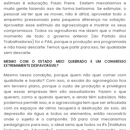
estímulo é educação, Paulo Freire… Existem mecanismos e
muita gente fazendo isso de forma belíssima. Se estimular, o
pessoal vai ter que se mover, não é difícil, aproveitar todo o
empenho pressionado pela pequena diferença na votação.
Aproveitar esse estímulo da agroecologia e mostrar os seus
compromissos. Todos os agricultores me dizem que o melhor
momento de todo o governo anterior [do Partido dos
Trabalhadores] foi o PAA, porque a produção era programada
e não havia descarte. Temos que partir para isso, ter qualidade
sem descarte.
MESMO COM O ESTADO MEIO QUEBRADO E UM CONGRESSO
EXTREMAMENTE DESFAVORÁVEL?
Mesmo nessa condição, porque quem não quer comer com
qualidade e barato? Com isso, a escala do agronegócio fica
em terceiro plano, porque o custo de produção e privilégios
que essas empresas têm são assustadores. Fazem o que
querem, como e quando querem, e ainda têm subsídios. Não
podemos permitir isso, e a agroecologia tem que ser articulada
com os espaços de clima: recupera a destruição do solo, da
depressão da água e todos os elementos, então reconstrói
onde o sujeito é o camponês. Dá para criar mecanismos
pedagógicos para isso, o ideal seria que todos os IFs [Institutos