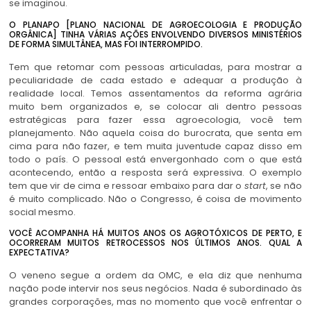
se imaginou.
O PLANAPO [PLANO NACIONAL DE AGROECOLOGIA E PRODUÇÃO
ORGÂNICA] TINHA VÁRIAS AÇÕES ENVOLVENDO DIVERSOS MINISTÉRIOS
DE FORMA SIMULTÂNEA, MAS FOI INTERROMPIDO.
Tem que retomar com pessoas articuladas, para mostrar a
peculiaridade de cada estado e adequar a produção à
realidade local. Temos assentamentos da reforma agrária
muito bem organizados e, se colocar ali dentro pessoas
estratégicas para fazer essa agroecologia, você tem
planejamento. Não aquela coisa do burocrata, que senta em
cima para não fazer, e tem muita juventude capaz disso em
todo o país. O pessoal está envergonhado com o que está
acontecendo, então a resposta será expressiva. O exemplo
tem que vir de cima e ressoar embaixo para dar o
start
, se não
é muito complicado. Não o Congresso, é coisa de movimento
social mesmo.
VOCÊ ACOMPANHA HÁ MUITOS ANOS OS AGROTÓXICOS DE PERTO, E
OCORRERAM MUITOS RETROCESSOS NOS ÚLTIMOS ANOS. QUAL A
EXPECTATIVA?
O veneno segue a ordem da OMC, e ela diz que nenhuma
nação pode intervir nos seus negócios. Nada é subordinado às
grandes corporações, mas no momento que você enfrentar o