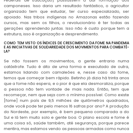
Federais de Educação] passassem a dar formação aos
camponeses. Isso daria um resultado fantástico, o agricultor
organizado tem que estudar, ter curso especializado, ser
apoiado. Nas tribos indígenas no Amazonas estão fazendo
cursos, mas sem os filhos, o revolucionário é ter todas as
gerações aprendendo juntas. Isso não é custo porque tem a
estrutura, isso é organização e desprendimento.
COMO TEM VISTO OS ÍNDICES DE CRESCIMENTO DA FOME NA PANDEMIA
E AS INICIATIVAS DE SOLIDARIEDADE DOS MOVIMENTOS PARA COMBATÊ-
LA?
Se não fossem os movimentos, a gente entraria numa
catástrofe. Tudo é dito de uma forma e executado de outra,
estamos lidando com camaleões e, nesse caso da fome,
temos que começar bem rápido. Betinho já dizia há trinta anos
que a fome não espera, e o pior é que ela desmoraliza, porque
a pessoa não tem vontade de mais nada. Então, tem que
recomeçar, nem que seja com o mínimo possível. Como existe
[fome] num país de 9,5 milhões de quilômetros quadrados,
onde você pode ter pelo menos 16 safras por ano? A produção
do Nordeste, por exemplo, é bem pequena comparada a do
Sul e lá tem muito solo e gente boa. O plano escola e fome é
uma coisa só, saúde também, até segurança, porque parece
mentira, mas estamos vendo as pessoas armadas como nunca