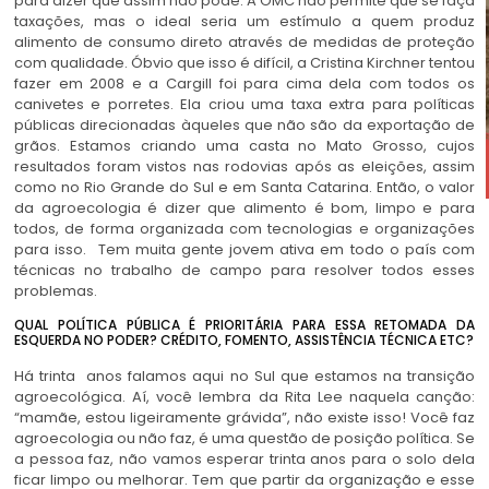
para dizer que assim não pode. A OMC não permite que se faça
taxações, mas o ideal seria um estímulo a quem produz
alimento de consumo direto através de medidas de proteção
com qualidade. Óbvio que isso é difícil, a Cristina Kirchner tentou
fazer em 2008 e a Cargill foi para cima dela com todos os
canivetes e porretes. Ela criou uma taxa extra para políticas
públicas direcionadas àqueles que não são da exportação de
grãos. Estamos criando uma casta no Mato Grosso, cujos
resultados foram vistos nas rodovias após as eleições, assim
como no Rio Grande do Sul e em Santa Catarina. Então, o valor
da agroecologia é dizer que alimento é bom, limpo e para
todos, de forma organizada com tecnologias e organizações
para isso. Tem muita gente jovem ativa em todo o país com
técnicas no trabalho de campo para resolver todos esses
problemas.
QUAL POLÍTICA PÚBLICA É PRIORITÁRIA PARA ESSA RETOMADA DA
ESQUERDA NO PODER? CRÉDITO, FOMENTO, ASSISTÊNCIA TÉCNICA ETC?
Há trinta anos falamos aqui no Sul que estamos na transição
agroecológica. Aí, você lembra da Rita Lee naquela canção:
“mamãe, estou ligeiramente grávida”, não existe isso! Você faz
agroecologia ou não faz, é uma questão de posição política. Se
a pessoa faz, não vamos esperar trinta anos para o solo dela
ficar limpo ou melhorar. Tem que partir da organização e esse