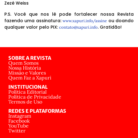
Zezé Weiss
P.S. Você que nos lê pode fortalecer nossa Revista
fazendo uma assinatura:
ou doando
www.xapuri.info/assine
qualquer valor pelo PIX:
. Gratidão!
contato@xapuri.info
SOBRE A REVISTA
Quem Somos
Nossa História
Missão e Valores
Quem Faz a Xapuri
INSTITUCIONAL
Política Editorial
Política de Privacidade
Termos de Uso
REDES E PLATAFORMAS
Instagram
Facebook
YouTube
Twitter