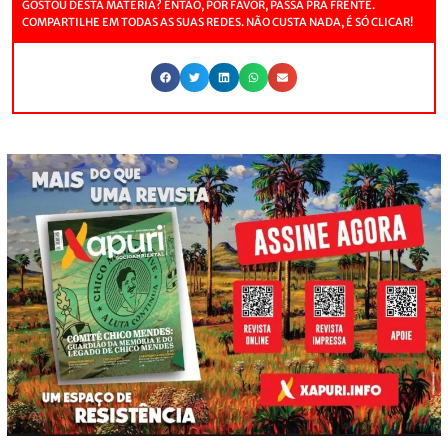
GOSTOU DESTA MATÉRIA? ENTÃO, POR FAVOR, PASSA PRA FRENTE.
COMPARTILHE EM TODAS AS SUAS REDES. NÃO CUSTA NADA, É SÓ CLICAR!