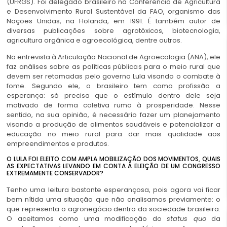
(UFRGS). Foi delegado brasileiro na Conferência de Agricultura
e Desenvolvimento Rural Sustentável da FAO, organismo das
Nações Unidas, na Holanda, em 1991. É também autor de
diversas publicações sobre agrotóxicos, biotecnologia,
agricultura orgânica e agroecológica, dentre outros.
Na entrevista à Articulação Nacional de Agroecologia (ANA), ele
faz análises sobre as políticas públicas para o meio rural que
devem ser retomadas pelo governo Lula visando o combate à
fome. Segundo ele, o brasileiro tem como profissão a
esperança: só precisa que o estímulo dentro dele seja
motivado de forma coletiva rumo à prosperidade. Nesse
sentido, na sua opinião, é necessário fazer um planejamento
visando a produção de alimentos saudáveis e potencializar a
educação no meio rural para dar mais qualidade aos
empreendimentos e produtos.
O LULA FOI ELEITO COM AMPLA MOBILIZAÇÃO DOS MOVIMENTOS, QUAIS
AS EXPECTATIVAS LEVANDO EM CONTA A ELEIÇÃO DE UM CONGRESSO
EXTREMAMENTE CONSERVADOR?
Tenho uma leitura bastante esperançosa, pois agora vai ficar
bem nítida uma situação que não analisamos previamente: o
que representa o agronegócio dentro da sociedade brasileira.
O aceitamos como uma modificação do
status quo
da