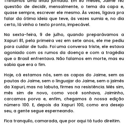
Trilhamos uma linda jornada. Em 80 meses, Jaime fez
questão de decidir, mensalmente, o tema da capa e,
quase sempre, escrever ele mesmo. Às vezes, ligava pra
falar da ótima ideia que teve, às vezes sumia e, no dia
certo, lá vinha o texto pronto, impecável.
Na sexta-feira, 9 de julho, quando preparávamos a
Xapuri 81, pela primeira vez em sete anos, ele me pediu
para cuidar de tudo. Foi uma conversa triste, ele estava
agoniado com os rumos da doença e com a tragédia
que o Brasil enfrentava. Não falamos em morte, mas eu
sabia que era o fim.
Hoje, cá estamos nós, sem as capas do Jaime, sem as
pautas do Jaime, sem o linguajar do Jaime, sem o jaimês
da Xapuri, mas na labuta, firmes na resistência. Mês sim,
mês sim de novo, como você sonhava, Jaiminho,
carcamos porva e, enfim, chegamos à nossa edição
número 100. E, depois da Xapuri 100, como era desejo
seu, a gente segue esperneando.
Fica tranquilo, camarada, que por aqui tá tudo direitim.