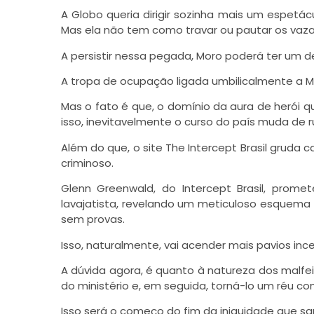
A Globo queria dirigir sozinha mais um espetác
Mas ela não tem como travar ou pautar os vaz
A persistir nessa pegada, Moro poderá ter um de
A tropa de ocupação ligada umbilicalmente a M
Mas o fato é que, o domínio da aura de herói
isso, inevitavelmente o curso do país muda de 
Além do que, o site The Intercept Brasil gruda 
criminoso.
Glenn Greenwald, do Intercept Brasil, prom
lavajatista, revelando um meticuloso esquema
sem provas.
Isso, naturalmente, vai acender mais pavios ince
A dúvida agora, é quanto à natureza dos malfe
do ministério e, em seguida, torná-lo um réu c
Isso será o começo do fim da iniquidade que sang