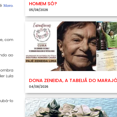
HOMEM SÓ?
 é
.
Moro
05/08/2026
 e, com
ando ao
 sombra
er Lula
DONA ZENEIDA, A TABELIÃ DO MARAJ
04/08/2026
rubá-lo