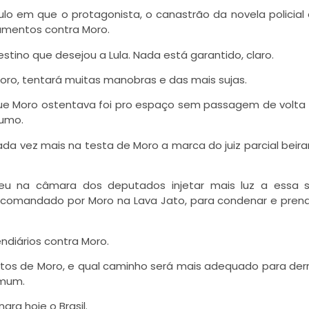
ulo em que o protagonista, o canastrão da novela policial
amentos contra Moro.
stino que desejou a Lula. Nada está garantido, claro.
oro, tentará muitas manobras e das mais sujas.
 que Moro ostentava foi pro espaço sem passagem de volta
rumo.
cada vez mais na testa de Moro a marca do juiz parcial beir
eteu na câmara dos deputados injetar mais luz a essa
 comandado por Moro na Lava Jato, para condenar e prend
ndiários contra Moro.
itos de Moro, e qual caminho será mais adequado para der
omum.
ra hoje o Brasil.