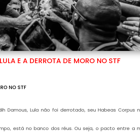
 LULA E A DERROTA DE MORO NO STF
ORO NO STF
dih Damous, Lula não foi derrotado, seu Habeas Corpus 
empo, está no banco dos réus. Ou seja, o pacto entre a m