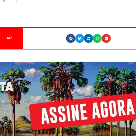
.
CLICAR!