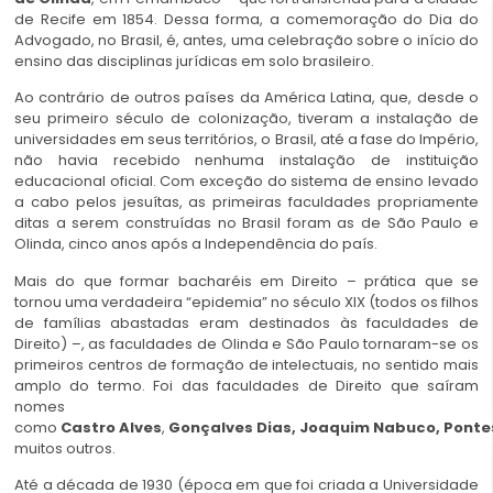
de Recife em 1854. Dessa forma, a comemoração do Dia do
Advogado, no Brasil, é, antes, uma celebração sobre o início do
ensino das disciplinas jurídicas em solo brasileiro.
Ao contrário de outros países da América Latina, que, desde o
seu primeiro século de colonização, tiveram a instalação de
universidades em seus territórios, o Brasil, até a fase do Império,
não havia recebido nenhuma instalação de instituição
educacional oficial. Com exceção do sistema de ensino levado
a cabo pelos jesuítas, as primeiras faculdades propriamente
ditas a serem construídas no Brasil foram as de São Paulo e
Olinda, cinco anos após a Independência do país.
Mais do que formar bacharéis em Direito – prática que se
tornou uma verdadeira “epidemia” no século XIX (todos os filhos
de famílias abastadas eram destinados às faculdades de
Direito) –, as faculdades de Olinda e São Paulo tornaram-se os
primeiros centros de formação de intelectuais, no sentido mais
amplo do termo. Foi das faculdades de Direito que saíram
nomes
como
Castro
Alves
,
Gonçalves
Dias,
Joaquim
Nabuco,
Ponte
muitos outros.
Até a década de 1930 (época em que foi criada a Universidade