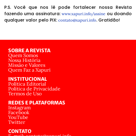
P.S. Você que nos lê pode fortalecer nossa Revista
fazendo uma assinatura:
ou doando
www.xapuri.info/assine
qualquer valor pelo PIX:
. Gratidão!
contato@xapuri.info
SOBRE A REVISTA
Quem Somos
Nossa História
Missão e Valores
Quem Faz a Xapuri
INSTITUCIONAL
Política Editorial
Política de Privacidade
Termos de Uso
REDES E PLATAFORMAS
Instagram
Facebook
YouTube
Twitter
CONTATO