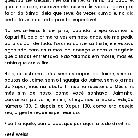
questão de decidir, mensalmente, o tema da capa e,
quase sempre, escrever ele mesmo. Às vezes, ligava pra
falar da ótima ideia que teve, às vezes sumia e, no dia
certo, lá vinha o texto pronto, impecável.
Na sexta-feira, 9 de julho, quando preparávamos a
Xapuri 81, pela primeira vez em sete anos, ele me pediu
para cuidar de tudo. Foi uma conversa triste, ele estava
agoniado com os rumos da doença e com a tragédia
que o Brasil enfrentava. Não falamos em morte, mas eu
sabia que era o fim.
Hoje, cá estamos nós, sem as capas do Jaime, sem as
pautas do Jaime, sem o linguajar do Jaime, sem o jaimês
da Xapuri, mas na labuta, firmes na resistência. Mês sim,
mês sim de novo, como você sonhava, Jaiminho,
carcamos porva e, enfim, chegamos à nossa edição
número 100. E, depois da Xapuri 100, como era desejo
seu, a gente segue esperneando.
Fica tranquilo, camarada, que por aqui tá tudo direitim.
Zezé Weiss