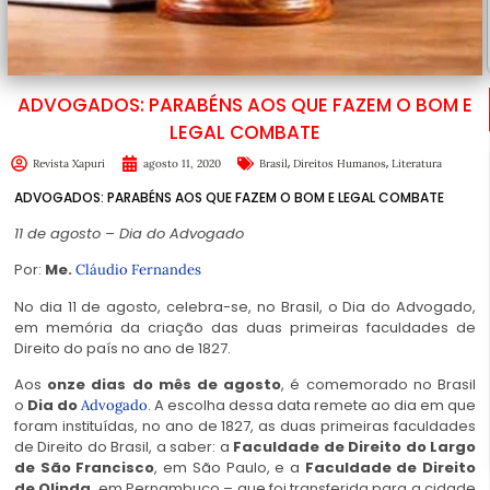
ADVOGADOS: PARABÉNS AOS QUE FAZEM O BOM E
LEGAL COMBATE
,
,
Revista Xapuri
agosto 11, 2020
Brasil
Direitos Humanos
Literatura
ADVOGADOS: PARABÉNS AOS QUE FAZEM O BOM E LEGAL COMBATE
11 de agosto – Dia do Advogado
Por:
Me.
Cláudio Fernandes
No dia 11 de agosto, celebra-se, no Brasil, o Dia do Advogado,
em memória da criação das duas primeiras faculdades de
Direito do país no ano de 1827.
Aos
onze dias do mês de agosto
, é comemorado no Brasil
o
Dia do
. A escolha dessa data remete ao dia em que
Advogado
foram instituídas, no ano de 1827, as duas primeiras faculdades
de Direito do Brasil, a saber: a
Faculdade de Direito do Largo
de São Francisco
, em São Paulo, e a
Faculdade de Direito
de Olinda
, em Pernambuco – que foi transferida para a cidade