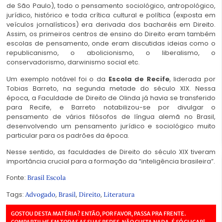
de São Paulo), todo o pensamento sociológico, antropológico,
jurídico, histórico e toda crítica cultural e política (exposta em
veículos jornalísticos) era derivada dos bacharéis em Direito.
Assim, os primeiros centros de ensino do Direito eram também
escolas de pensamento, onde eram discutidas ideias como o
republicanismo, o abolicionismo, o liberalismo, o
conservadorismo, darwinismo social etc.
Um exemplo notável foi o da
Escola de Recife
, liderada por
Tobias Barreto, na segunda metade do século XIX. Nessa
época, a Faculdade de Direito de Olinda já havia se transferido
para Recife, e Barreto notabilizou-se por divulgar o
pensamento de vários filósofos de língua alemã no Brasil,
desenvolvendo um pensamento jurídico e sociológico muito
particular para os padrões da época.
Nesse sentido, as faculdades de Direito do século XIX tiveram
importância crucial para a formação da “inteligência brasileira”.
Fonte:
Brasil Escola
Tags:
,
,
,
Advogado
Brasil
Direito
Literatura
GOSTOU DESTA MATÉRIA? ENTÃO, POR FAVOR, PASSA PRA FRENTE.
COMPARTILHE EM TODAS AS SUAS REDES. NÃO CUSTA NADA, É SÓ CLICAR!