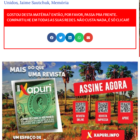
,
,
Unidos
Jaime Sautchuk
Memória
GOSTOU DESTA MATÉRIA? ENTÃO, POR FAVOR, PASSA PRA FRENTE.
COMPARTILHE EM TODAS AS SUAS REDES. NÃO CUSTA NADA, É SÓ CLICAR!