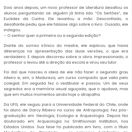
Dois anos depois, um novo professor de Literatura desafiou os
alunos perguntando se alguém já tinha lido “Os Sertões”, de
Euclides da Cunha. Ele levantou a mão. Desconfiado, o
desafiante pediu que ele falasse algo sobre o livro. Ousado, ele
indagou:
– O senhor quer a primeira ou a segunda edição?
Diante do sorriso irônico do mestre, ele explicou que havia
diferenças na apresentação das duas versões, o que era
verdadeiro. E depois discorreu sobre a obra. Impressionado, o
professor o levou até a direção da escola e virou seu tutor.
Foi daí que nasceu a ideia de ele não fazer o segundo grau
inteiro e, sim, o Madureza, um curso compacto que valia pelo
colegial. Em seguida fez o vestibular e passou. Um de seus
segredos era a memória visual aguçada, que o ajudava, mas
que em muitos momentos ainda hoje o atrapalha.
Da UFG, ele seguiu para a Universidade Federal do Chile, onde
foi aluno de Darcy Ribeiro no curso de Antropologia. Fez pós-
graduação em Geologia, Ecologia e Arqueologia. Depois fez
doutorado em Arqueologia no Smithsonian Institution, nos
Estados Unidos. Sua tese foi publicada em livro, com o título