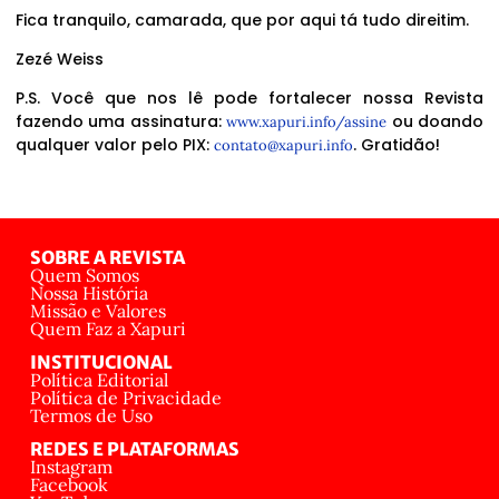
Fica tranquilo, camarada, que por aqui tá tudo direitim.
Zezé Weiss
P.S. Você que nos lê pode fortalecer nossa Revista
fazendo uma assinatura:
ou doando
www.xapuri.info/assine
qualquer valor pelo PIX:
. Gratidão!
contato@xapuri.info
SOBRE A REVISTA
Quem Somos
Nossa História
Missão e Valores
Quem Faz a Xapuri
INSTITUCIONAL
Política Editorial
Política de Privacidade
Termos de Uso
REDES E PLATAFORMAS
Instagram
Facebook