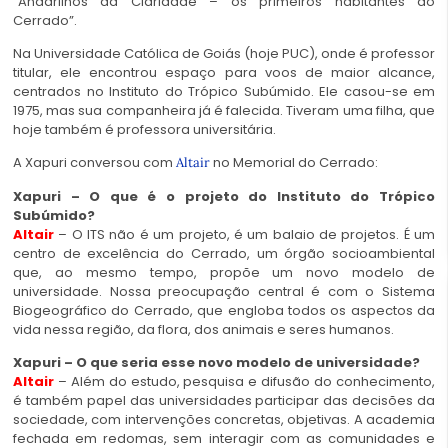
“Andarilhos da Claridade – os primeiros habitantes do
Cerrado”.
Na Universidade Católica de Goiás (hoje PUC), onde é professor
titular, ele encontrou espaço para voos de maior alcance,
centrados no Instituto do Trópico Subúmido. Ele casou-se em
1975, mas sua companheira já é falecida. Tiveram uma filha, que
hoje também é professora universitária.
A Xapuri conversou com
no Memorial do Cerrado:
Altair
Xapuri – O que é o projeto do Instituto do Trópico
Subúmido?
Altair
– O ITS não é um projeto, é um balaio de projetos. É um
centro de excelência do Cerrado, um órgão socioambiental
que, ao mesmo tempo, propõe um novo modelo de
universidade. Nossa preocupação central é com o Sistema
Biogeográfico do Cerrado, que engloba todos os aspectos da
vida nessa região, da flora, dos animais e seres humanos.
Xapuri – O que seria esse novo modelo de universidade?
Altair
– Além do estudo, pesquisa e difusão do conhecimento,
é também papel das universidades participar das decisões da
sociedade, com intervenções concretas, objetivas. A academia
fechada em redomas, sem interagir com as comunidades e