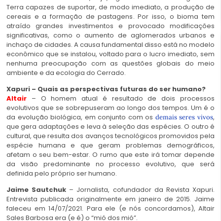
Terra capazes de suportar, de modo imediato, a produção de
cereais e a formação de pastagens. Por isso, o bioma tem
atraído grandes investimentos e provocado modificações
significativas, como o aumento de aglomerados urbanos e
inchaço de cidades. A causa fundamental disso está no modelo
econômico que se instalou, voltado para o lucro imediato, sem
nenhuma preocupação com as questões globais do meio
ambiente e da ecologia do Cerrado.
Xapuri – Quais as perspectivas futuras do ser humano?
Altair
– O homem atual é resultado de dois processos
evolutivos que se sobrepuseram ao longo dos tempos. Um é o
da evolução biológica, em conjunto com os
,
demais seres vivos
que gera adaptações e leva à seleção das espécies. O outro é
cultural, que resulta dos avanços tecnológicos promovidos pela
espécie humana e que geram problemas demográficos,
afetam o seu bem-estar. O rumo que este irá tomar depende
da visão predominante no processo evolutivo, que será
definida pelo próprio ser humano.
Jaime Sautchuk
– Jornalista, cofundador da Revista Xapuri.
Entrevista publicada originalmente em janeiro de 2015. Jaime
faleceu em 14/07/2021. Para ele (e nós concordamos), Altair
Sales Barbosa era (e é) o “mió dos mió”.