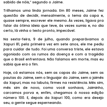
sabido de nóis,” segundo o Jaime.
Trilhamos uma linda jornada. Em 80 meses, Jaime fez
questão de decidir, mensalmente, o tema da capa e,
quase sempre, escrever ele mesmo. Às vezes, ligava pra
falar da ótima ideia que teve, às vezes sumia e, no dia
certo, lá vinha o texto pronto, impecável.
Na sexta-feira, 9 de julho, quando preparávamos a
Xapuri 81, pela primeira vez em sete anos, ele me pediu
para cuidar de tudo. Foi uma conversa triste, ele estava
agoniado com os rumos da doença e com a tragédia
que o Brasil enfrentava. Não falamos em morte, mas eu
sabia que era o fim.
Hoje, cá estamos nós, sem as capas do Jaime, sem as
pautas do Jaime, sem o linguajar do Jaime, sem o jaimês
da Xapuri, mas na labuta, firmes na resistência. Mês sim,
mês sim de novo, como você sonhava, Jaiminho,
carcamos porva e, enfim, chegamos à nossa edição
número 100. E, depois da Xapuri 100, como era desejo
seu, a gente segue esperneando.