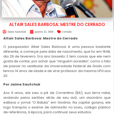
ALTAIR SALES BARBOSA: MESTRE DO CERRADO
Jaime Sautchuk
janeiro 22, 2026
Cerrado
Altair Sales Barbosa: Mestre do Cerrado
O
pesquisador Altair Sales Barbosa é uma pessoa bastante
diferente, a começar pela data de nascimento, que foi em 1948,
dia 29 de fevereiro. Era ano bissexto. E tem coisas que ele nem
gosta de contar, por achar que “ninguém acredita”, como o fato
de passar no vestibular da Universidade Federal de Goiás com
tenros 14 anos de idade e de virar professor da mesma UFG aos
20.
Por Jaime Sautchuk
Aos 9 anos, ele saiu a pé de Correntina (BA), sua terra natal,
andando pelos sertões atrás de seu avô, um visionário que
editava o jornal “O Batuta” em Goiânia. Na capital goiana, ele
logo transpôs o exame de admissão no Liceu, colégio público
de referência, à época, para continuar seus estudos.