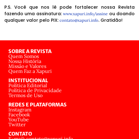
P.S. Você que nos lê pode fortalecer nossa Revista
fazendo uma assinatura:
ou doando
www.xapuri.info/assine
qualquer valor pelo PIX:
. Gratidão!
contato@xapuri.info
SOBRE A REVISTA
Quem Somos
Nossa História
Missão e Valores
Quem Faz a Xapuri
INSTITUCIONAL
Política Editorial
Política de Privacidade
Termos de Uso
REDES E PLATAFORMAS
Instagram
Facebook
YouTube
Twitter
CONTATO
E-mail: contato@xapuri.info