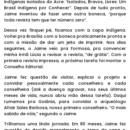
indígenas isolados do Acre: ‘Isolados, Bravos, Livres: Um
Brasil Indígena por Conhecer”. Depois de tudo pronto,
Jaime inventou de fazer uma outra boneca, “porque
toda revista tem que ter número zero”.
Dessa vez finquei pé, ficamos com a capa indígena.
Voltei pra Brasília com a boneca praticamente pronta e
com a missão de dar um jeito de imprimir. Nos dias
seguintes, o Jaime veio pra Formosa, pra convencer
minha irmã Lúcia a revisar a revista, “de grátis”. Com a
primeira revista impressa, a próxima tarefa foi montar o
Conselho Editorial.
Jaime fez questão de visitar, explicar o projeto e
convidar pessoalmente cada conselheiro e cada
conselheira (até a doença agravar, nos seus últimos
meses de vida, nunca abriu mão dessa tarefa). Daqui
rumamos pra Goiânia, para convidar o arqueólogo
Altair Sales Barbosa, nosso primeiro conselheiro. “O mais
sabido de nóis,” segundo o Jaime.
Trilhamos uma linda jornada. Em 80 meses, Jaime fez
questão de decidir, mensalmente, o tema da capa e,