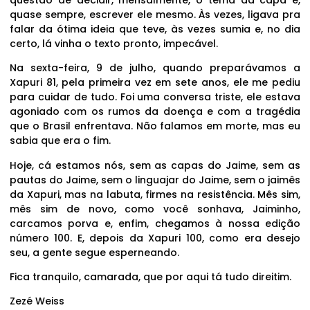
quase sempre, escrever ele mesmo. Às vezes, ligava pra
falar da ótima ideia que teve, às vezes sumia e, no dia
certo, lá vinha o texto pronto, impecável.
Na sexta-feira, 9 de julho, quando preparávamos a
Xapuri 81, pela primeira vez em sete anos, ele me pediu
para cuidar de tudo. Foi uma conversa triste, ele estava
agoniado com os rumos da doença e com a tragédia
que o Brasil enfrentava. Não falamos em morte, mas eu
sabia que era o fim.
Hoje, cá estamos nós, sem as capas do Jaime, sem as
pautas do Jaime, sem o linguajar do Jaime, sem o jaimês
da Xapuri, mas na labuta, firmes na resistência. Mês sim,
mês sim de novo, como você sonhava, Jaiminho,
carcamos porva e, enfim, chegamos à nossa edição
número 100. E, depois da Xapuri 100, como era desejo
seu, a gente segue esperneando.
Fica tranquilo, camarada, que por aqui tá tudo direitim.
Zezé Weiss