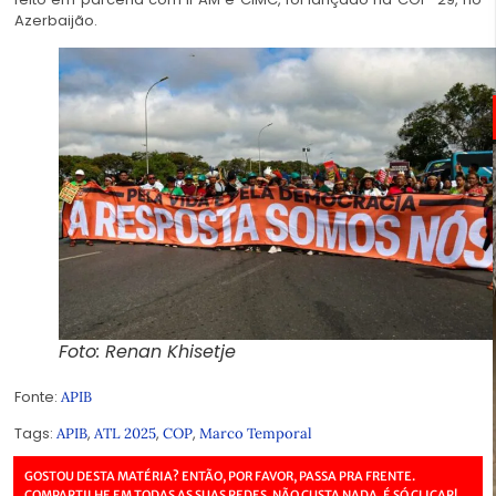
Azerbaijão.
Foto: Renan Khisetje
Fonte
:
APIB
Tags:
,
,
,
APIB
ATL 2025
COP
Marco Temporal
GOSTOU DESTA MATÉRIA? ENTÃO, POR FAVOR, PASSA PRA FRENTE.
COMPARTILHE EM TODAS AS SUAS REDES. NÃO CUSTA NADA, É SÓ CLICAR!