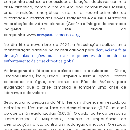
campanha destaca a necessidade de ações decisivas contra a
crise climática, como o fim da era dos combustíveis fósseis,
uma transição energética justa e o reconhecimento da
autoridade climática dos povos indígenas e de seus territórios
na proteção da vida no planeta. (Confira a íntegra do chamado
indígena no site oficial da
campanha: www.
.
arespostasomosnos.org
No dia 16 de novembro de 2024, a Articulação realizou uma
manifestação pacífica na capital carioca para
denunciar a falta
de ação das nações mais ricas e poluentes do mundo no
.
enfrentamento da crise climática global
As imagens de líderes de países ricos e poluidores – China,
Estados Unidos, Índia, União Europeia, Rússia e Japão – foram
colocadas na água, em frente ao Pão de Açúcar, para
evidenciar que a crise climática é também uma crise de
liderança e de valores.
Segundo uma pesquisa da APIB, Terras Indígenas em estudo ou
delimitadas têm maior taxa de desmatamento (0,2% ao ano)
do que as já regularizadas (0,05%). O dado, parte da pesquisa
“Demarcação é Mitigação”, reforça a importância da
demarcação na luta contra as mudanças climáticas. O estudo,
feito em parceria com IPAM e CIMC, foi lançado na COP-29, no