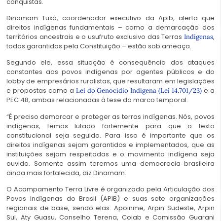
conquistas.
Dinamam Tuxá, coordenador executivo da Apib, alerta que
direitos indígenas fundamentais – como a demarcação dos
territórios ancestrais e o usufruto exclusivo das Terras
,
Indígenas
todos garantidos pela Constituição – estão sob ameaça.
Segundo ele, essa situação é consequência dos ataques
constantes aos povos indígenas por agentes públicos e do
lobby de empresários ruralistas, que resultaram em legislações
e propostas como a
e a
Lei do Genocídio Indígena (Lei 14.701/23)
PEC 48, ambas relacionadas à tese do marco temporal.
“É preciso demarcar e proteger as terras indígenas. Nós, povos
indígenas, temos lutado fortemente para que o texto
constitucional seja seguido. Para isso é importante que os
direitos indígenas sejam garantidos e implementados, que as
instituições sejam respeitadas e o movimento indígena seja
ouvido. Somente assim teremos uma democracia brasileira
ainda mais fortalecida, diz Dinamam.
O Acampamento Terra Livre é organizado pela Articulação dos
Povos Indígenas do Brasil (APIB) e suas sete organizações
regionais de base, sendo elas: Apoinme, Arpin Sudeste, Arpin
Sul, Aty Guasu, Conselho Terena, Coiab e Comissão Guarani