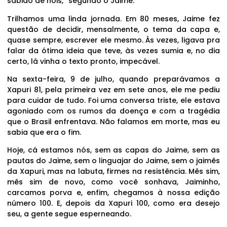
sabido de nóis,” segundo o Jaime.
Trilhamos uma linda jornada. Em 80 meses, Jaime fez
questão de decidir, mensalmente, o tema da capa e,
quase sempre, escrever ele mesmo. Às vezes, ligava pra
falar da ótima ideia que teve, às vezes sumia e, no dia
certo, lá vinha o texto pronto, impecável.
Na sexta-feira, 9 de julho, quando preparávamos a
Xapuri 81, pela primeira vez em sete anos, ele me pediu
para cuidar de tudo. Foi uma conversa triste, ele estava
agoniado com os rumos da doença e com a tragédia
que o Brasil enfrentava. Não falamos em morte, mas eu
sabia que era o fim.
Hoje, cá estamos nós, sem as capas do Jaime, sem as
pautas do Jaime, sem o linguajar do Jaime, sem o jaimês
da Xapuri, mas na labuta, firmes na resistência. Mês sim,
mês sim de novo, como você sonhava, Jaiminho,
carcamos porva e, enfim, chegamos à nossa edição
número 100. E, depois da Xapuri 100, como era desejo
seu, a gente segue esperneando.