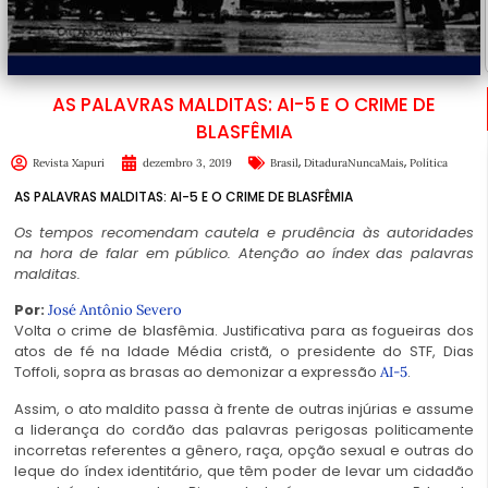
AS PALAVRAS MALDITAS: AI-5 E O CRIME DE
BLASFÊMIA
,
,
Revista Xapuri
dezembro 3, 2019
Brasil
DitaduraNuncaMais
Política
AS PALAVRAS MALDITAS: AI-5 E O CRIME DE BLASFÊMIA
Os tempos recomendam cautela e prudência às autoridades
na hora de falar em público. Atenção ao índex das palavras
malditas.
Por:
José Antônio Severo
Volta o crime de blasfêmia. Justificativa para as fogueiras dos
atos de fé na Idade Média cristã, o presidente do STF, Dias
Toffoli, sopra as brasas ao demonizar a expressão
.
AI-5
Assim, o ato maldito passa à frente de outras injúrias e assume
a liderança do cordão das palavras perigosas politicamente
incorretas referentes a gênero, raça, opção sexual e outras do
leque do índex identitário, que têm poder de levar um cidadão