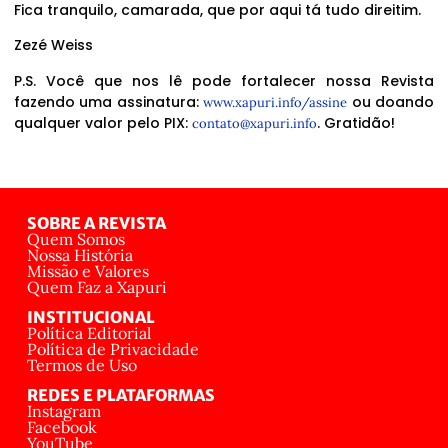
Fica tranquilo, camarada, que por aqui tá tudo direitim.
Zezé Weiss
P.S. Você que nos lê pode fortalecer nossa Revista
fazendo uma assinatura:
ou doando
www.xapuri.info/assine
qualquer valor pelo PIX:
. Gratidão!
contato@xapuri.info
SOBRE A REVISTA
Quem Somos
Nossa História
Missão e Valores
Quem Faz a Xapuri
INSTITUCIONAL
Política Editorial
Política de Privacidade
Termos de Uso
REDES E PLATAFORMAS
Instagram
Facebook
YouTube