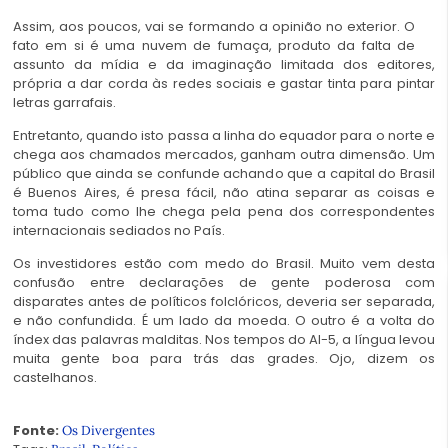
Assim, aos poucos, vai se formando a opinião no exterior. O
fato em si é uma nuvem de fumaça, produto da falta de
assunto da mídia e da imaginação limitada dos editores,
própria a dar corda às redes sociais e gastar tinta para pintar
letras garrafais.
Entretanto, quando isto passa a linha do equador para o norte e
chega aos chamados mercados, ganham outra dimensão. Um
público que ainda se confunde achando que a capital do Brasil
é Buenos Aires, é presa fácil, não atina separar as coisas e
toma tudo como lhe chega pela pena dos correspondentes
internacionais sediados no País.
Os investidores estão com medo do Brasil. Muito vem desta
confusão entre declarações de gente poderosa com
disparates antes de políticos folclóricos, deveria ser separada,
e não confundida. É um lado da moeda. O outro é a volta do
índex das palavras malditas. Nos tempos do AI-5, a língua levou
muita gente boa para trás das grades. Ojo, dizem os
castelhanos.
Fonte:
Os Divergentes