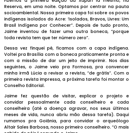
Fizemos a primeira edição da Xapuri lá mesmo, na
Reserva, em uma noite. Optamos por centrar na pauta
socioambiental. Nossa primeira capa foi sobre os povos
indígenas isolados do Acre: ‘Isolados, Bravos, Livres: Um
Brasil Indígena por Conhecer”. Depois de tudo pronto,
Jaime inventou de fazer uma outra boneca, “porque
toda revista tem que ter número zero”.
Dessa vez finquei pé, ficamos com a capa indígena.
Voltei pra Brasília com a boneca praticamente pronta e
com a missão de dar um jeito de imprimir. Nos dias
seguintes, o Jaime veio pra Formosa, pra convencer
minha irmã Lúcia a revisar a revista, “de grátis”. Com a
primeira revista impressa, a próxima tarefa foi montar o
Conselho Editorial.
Jaime fez questão de visitar, explicar o projeto e
convidar pessoalmente cada conselheiro e cada
conselheira (até a doença agravar, nos seus últimos
meses de vida, nunca abriu mão dessa tarefa). Daqui
rumamos pra Goiânia, para convidar o arqueólogo
Altair Sales Barbosa, nosso primeiro conselheiro. “O mais