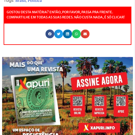
Tags:
,
Brasil
Política
GOSTOU DESTA MATÉRIA? ENTÃO, POR FAVOR, PASSA PRA FRENTE.
COMPARTILHE EM TODAS AS SUAS REDES. NÃO CUSTA NADA, É SÓ CLICAR!