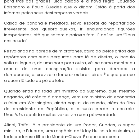
para trás das grades. Bico calado é a nova regra. Eduardo
Bolsonaro e Paulo Guedes que o digam. Estão à porta dos
infernos pelos seus destemperos verbais.
Casca de banana é metáfora. Novo esporte do reportariado
irreverente dos quebra-queixos, ir encurralando figurões
inexperientes, até que soltem a palavra fatal. E daí sai um “Deus
nos acuda”.
Resvalando na parede de microfones, aturdido pelos gritos das
repórteres com suas perguntas para lá de diretas, o incauto
solta a língua e, de uma hora para outra, vê-se como mentor ou
arauto de uma conspiração sinistra para derrubar a
democracia, escravizar e torturar os brasileiros. É o que parece
a quem lê tudo ao pé da letra.
Quando entra na roda um ministro do Supremo, que, mesmo
negando, dá crédito à ameaça, vem um ministro da economia
a falar em Washington, ainda capital do mundo, além do filho
do presidente da República, o assunto perde o controle.
Uma
fake
repetida muitas vezes vira uma pós-verdade.
Afinal, Toffoli é o presidente de um Poder, Guedes, o super
ministro, e Eduardo, uma espécie de Uday Hussein tupiniquim, o
todo poderoso filho do Manda-Chuva. É o que pareceria.