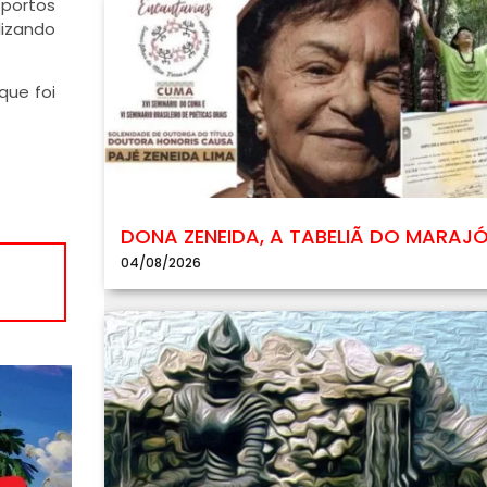
 portos
lizando
que foi
DONA ZENEIDA, A TABELIÃ DO MARAJ
04/08/2026