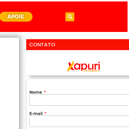
APOIE
CONTATO
Nome
E-mail