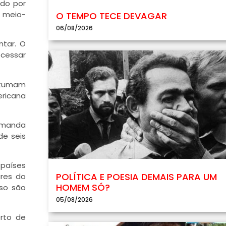
ado por
o meio-
O TEMPO TECE DEVAGAR
06/08/2026
ntar. O
ocessar
ostumam
ricana
emanda
de seis
 países
POLÍTICA E POESIA DEMAIS PARA UM
ares do
HOMEM SÓ?
sso são
05/08/2026
rto de