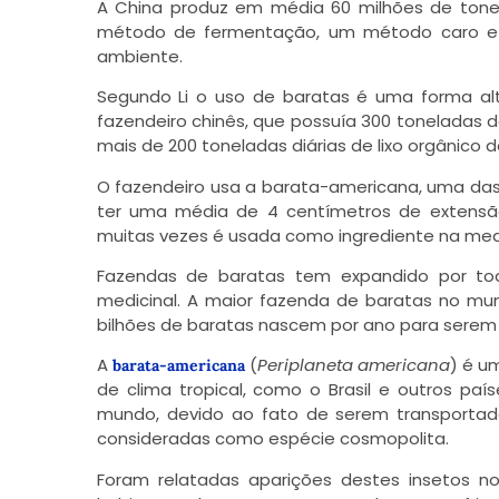
A China produz em média 60 milhões de tonel
método de fermentação, um método caro e in
ambiente.
Segundo Li o uso de baratas é uma forma alte
fazendeiro chinês, que possuía 300 toneladas d
mais de 200 toneladas diárias de lixo orgânico d
O fazendeiro usa a barata-americana, uma da
ter uma média de 4 centímetros de extensã
muitas vezes é usada como ingrediente na medici
Fazendas de baratas tem expandido por to
medicinal. A maior fazenda de baratas no mun
bilhões de baratas nascem por ano para serem u
A
(
Periplaneta americana
) é u
barata-americana
de clima tropical, como o Brasil e outros pa
mundo, devido ao fato de serem transportad
consideradas como espécie cosmopolita.
Foram relatadas aparições destes insetos 