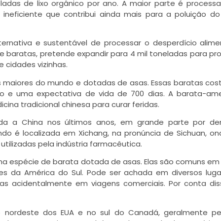
adas de lixo orgânico por ano. A maior parte é process
eficiente que contribui ainda mais para a poluição d
rnativa e sustentável de processar o desperdício alime
e baratas, pretende expandir para 4 mil toneladas para pr
e cidades vizinhas.
s maiores do mundo e dotadas de asas. Essas baratas c
o e uma expectativa de vida de 700 dias. A barata-ame
na tradicional chinesa para curar feridas.
da a China nos últimos anos, em grande parte por d
do é localizada em Xichang, na pronúncia de Sichuan, on
tilizadas pela indústria farmacêutica.
ma espécie de barata dotada de asas. Elas são comuns em
íses da América do Sul. Pode ser achada em diversos lug
as acidentalmente em viagens comerciais. Por conta di
no nordeste dos EUA e no sul do Canadá, geralmente pe