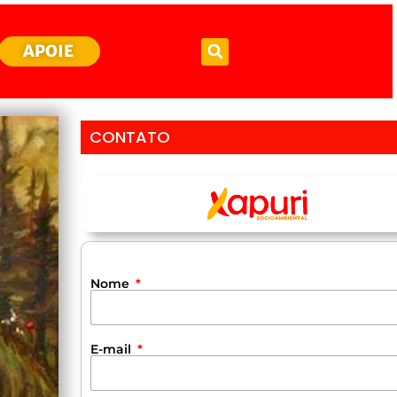
APOIE
CONTATO
Nome
E-mail