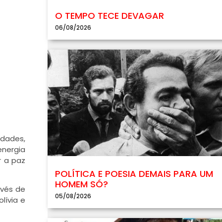
O TEMPO TECE DEVAGAR
06/08/2026
idades,
energia
r a paz
POLÍTICA E POESIA DEMAIS PARA UM
HOMEM SÓ?
nvés de
05/08/2026
lívia e