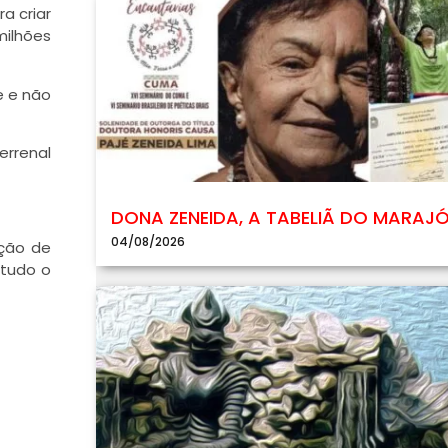
a criar
milhões
e e não
errenal
DONA ZENEIDA, A TABELIÃ DO MARAJ
04/08/2026
ução de
 tudo o