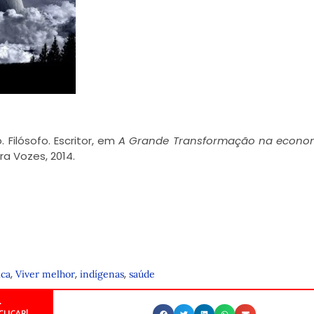
 Filósofo. Escritor, em
A Grande Transformação na econom
ora Vozes, 2014.
,
,
,
ica
Viver melhor
indígenas
saúde
.
CLICAR!