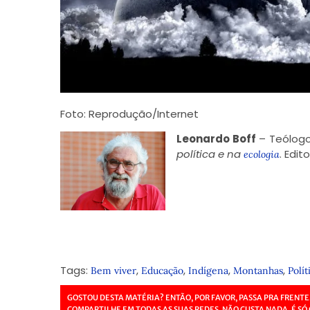
Foto: Reprodução/Internet
Leonardo Boff
– Teólogo.
política e na
. Edit
ecologia
Tags:
,
,
,
,
Bem viver
Educação
Indígena
Montanhas
Polít
GOSTOU DESTA MATÉRIA? ENTÃO, POR FAVOR, PASSA PRA FRENTE
COMPARTILHE EM TODAS AS SUAS REDES. NÃO CUSTA NADA, É SÓ 