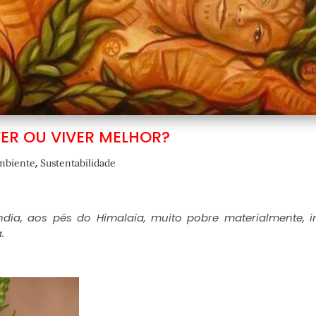
ER OU VIVER MELHOR?
,
mbiente
Sustentabilidade
dia, aos pés do Himalaia, muito pobre materialmente, in
a
.