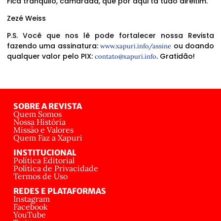
Fica tranquilo, camarada, que por aqui tá tudo direitim.
Zezé Weiss
P.S. Você que nos lê pode fortalecer nossa Revista
fazendo uma assinatura:
ou doando
www.xapuri.info/assine
qualquer valor pelo PIX:
. Gratidão!
contato@xapuri.info
SOBRE A REVISTA
Quem Somos
Nossa História
Missão e Valores
Quem Faz a Xapuri
INSTITUCIONAL
Política Editorial
Política de Privacidade
Termos de Uso
REDES E PLATAFORMAS
Instagram
Facebook
YouTube