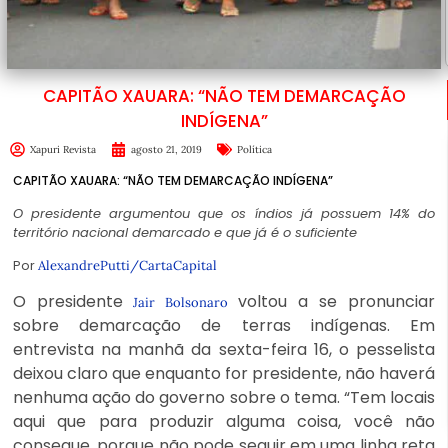
CAPITÃO XAUARA: “NÃO TEM DEMARCAÇÃO
INDÍGENA”
Xapuri Revista
agosto 21, 2019
Política
CAPITÃO XAUARA: “NÃO TEM DEMARCAÇÃO INDÍGENA”
O presidente argumentou que os índios já possuem 14% do
território nacional demarcado e que já é o suficiente
Por
AlexandrePutti/CartaCapital
O presidente
voltou a se pronunciar
Jair Bolsonaro
sobre demarcação de terras indígenas. Em
entrevista na manhã da sexta-feira 16, o pesselista
deixou claro que enquanto for presidente, não haverá
nenhuma ação do governo sobre o tema. “Tem locais
aqui que para produzir alguma coisa, você não
consegue, porque não pode seguir em uma linha reta