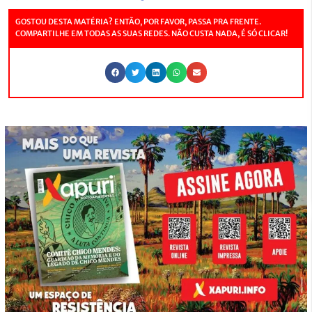
GOSTOU DESTA MATÉRIA? ENTÃO, POR FAVOR, PASSA PRA FRENTE.
COMPARTILHE EM TODAS AS SUAS REDES. NÃO CUSTA NADA, É SÓ CLICAR!