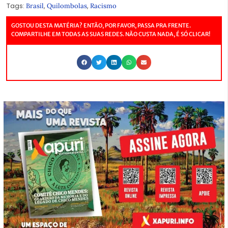
Tags:
,
,
Brasil
Quilombolas
Racismo
GOSTOU DESTA MATÉRIA? ENTÃO, POR FAVOR, PASSA PRA FRENTE.
COMPARTILHE EM TODAS AS SUAS REDES. NÃO CUSTA NADA, É SÓ CLICAR!