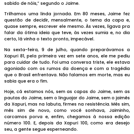
sabido de nóis,” segundo o Jaime.
Trilhamos uma linda jornada. Em 80 meses, Jaime fez
questão de decidir, mensalmente, o tema da capa e,
quase sempre, escrever ele mesmo. Às vezes, ligava pra
falar da ótima ideia que teve, às vezes sumia e, no dia
certo, lá vinha o texto pronto, impecável.
Na sexta-feira, 9 de julho, quando preparávamos a
Xapuri 81, pela primeira vez em sete anos, ele me pediu
para cuidar de tudo. Foi uma conversa triste, ele estava
agoniado com os rumos da doença e com a tragédia
que o Brasil enfrentava. Não falamos em morte, mas eu
sabia que era o fim.
Hoje, cá estamos nós, sem as capas do Jaime, sem as
pautas do Jaime, sem o linguajar do Jaime, sem o jaimês
da Xapuri, mas na labuta, firmes na resistência. Mês sim,
mês sim de novo, como você sonhava, Jaiminho,
carcamos porva e, enfim, chegamos à nossa edição
número 100. E, depois da Xapuri 100, como era desejo
seu, a gente segue esperneando.