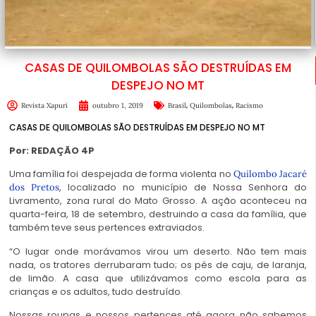
CASAS DE QUILOMBOLAS SÃO DESTRUÍDAS EM
DESPEJO NO MT
,
,
Revista Xapuri
outubro 1, 2019
Brasil
Quilombolas
Racismo
CASAS DE QUILOMBOLAS SÃO DESTRUÍDAS EM DESPEJO NO MT
Por: REDAÇÃO 4P
Uma família foi despejada de forma violenta no
Quilombo Jacaré
, localizado no município de Nossa Senhora do
dos Pretos
Livramento, zona rural do Mato Grosso. A ação aconteceu na
quarta-feira, 18 de setembro, destruindo a casa da família, que
também teve seus pertences extraviados.
“O lugar onde morávamos virou um deserto. Não tem mais
nada, os tratores derrubaram tudo; os pés de caju, de laranja,
de limão. A casa que utilizávamos como escola para as
crianças e os adultos, tudo destruído.
Nossas roupas e nossos pertences até agora não sabemos