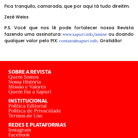
Fica tranquilo, camarada, que por aqui tá tudo direitim.
Zezé Weiss
P.S. Você que nos lê pode fortalecer nossa Revista
fazendo uma assinatura:
ou doando
www.xapuri.info/assine
qualquer valor pelo PIX:
. Gratidão!
contato@xapuri.info
SOBRE A REVISTA
Quem Somos
Nossa História
Missão e Valores
Quem Faz a Xapuri
INSTITUCIONAL
Política Editorial
Política de Privacidade
Termos de Uso
REDES E PLATAFORMAS
Instagram
Facebook