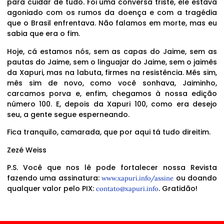
para cuidar de tudo. Foi uma conversa triste, ele estava
agoniado com os rumos da doença e com a tragédia
que o Brasil enfrentava. Não falamos em morte, mas eu
sabia que era o fim.
Hoje, cá estamos nós, sem as capas do Jaime, sem as
pautas do Jaime, sem o linguajar do Jaime, sem o jaimês
da Xapuri, mas na labuta, firmes na resistência. Mês sim,
mês sim de novo, como você sonhava, Jaiminho,
carcamos porva e, enfim, chegamos à nossa edição
número 100. E, depois da Xapuri 100, como era desejo
seu, a gente segue esperneando.
Fica tranquilo, camarada, que por aqui tá tudo direitim.
Zezé Weiss
P.S. Você que nos lê pode fortalecer nossa Revista
fazendo uma assinatura:
ou doando
www.xapuri.info/assine
qualquer valor pelo PIX:
. Gratidão!
contato@xapuri.info