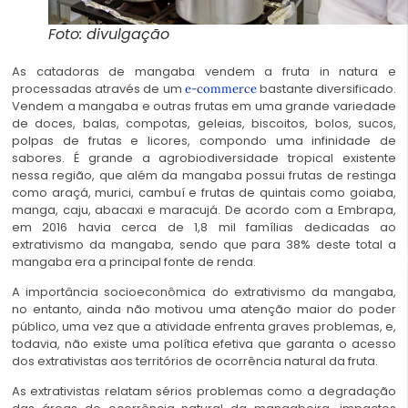
Foto: divulgação
As catadoras de mangaba vendem a fruta in natura e
processadas através de um
bastante diversificado.
e-commerce
Vendem a mangaba e outras frutas em uma grande variedade
de doces, balas, compotas, geleias, biscoitos, bolos, sucos,
polpas de frutas e licores, compondo uma infinidade de
sabores. É grande a agrobiodiversidade tropical existente
nessa região, que além da mangaba possui frutas de restinga
como araçá, murici, cambuí e frutas de quintais como goiaba,
manga, caju, abacaxi e maracujá. De acordo com a Embrapa,
em 2016 havia cerca de 1,8 mil famílias dedicadas ao
extrativismo da mangaba, sendo que para 38% deste total a
mangaba era a principal fonte de renda.
A importância socioeconômica do extrativismo da mangaba,
no entanto, ainda não motivou uma atenção maior do poder
público, uma vez que a atividade enfrenta graves problemas, e,
todavia, não existe uma política efetiva que garanta o acesso
dos extrativistas aos territórios de ocorrência natural da fruta.
As extrativistas relatam sérios problemas como a degradação