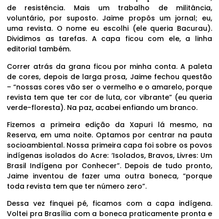
de resistência. Mais um trabalho de militância,
voluntário, por suposto. Jaime propôs um jornal; eu,
uma revista. O nome eu escolhi (ele queria Bacurau).
Dividimos as tarefas. A capa ficou com ele, a linha
editorial também.
Correr atrás da grana ficou por minha conta. A paleta
de cores, depois de larga prosa, Jaime fechou questão
– “nossas cores vão ser o vermelho e o amarelo, porque
revista tem que ter cor de luta, cor vibrante” (eu queria
verde-floresta). Na paz, acabei enfiando um branco.
Fizemos a primeira edição da Xapuri lá mesmo, na
Reserva, em uma noite. Optamos por centrar na pauta
socioambiental. Nossa primeira capa foi sobre os povos
indígenas isolados do Acre: ‘Isolados, Bravos, Livres: Um
Brasil Indígena por Conhecer”. Depois de tudo pronto,
Jaime inventou de fazer uma outra boneca, “porque
toda revista tem que ter número zero”.
Dessa vez finquei pé, ficamos com a capa indígena.
Voltei pra Brasília com a boneca praticamente pronta e