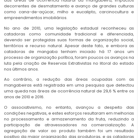
das áreas de ocorrência natural da mangabeira, impactos
decorrentes de desmatamento e avanço de grandes culturas
como cana-de-açúcar, milho e eucalipto, carcinocultura e
empreendimentos imobiliários.
No ano de 2010, uma legislação estadual reconheceu as
catadoras como comunidade tradicional e diferenciada,
devendo ser protegidas suas formas de organização social,
territórios e recurso natural. Apesar deste fato, e embora as
catadoras de mangaba tenham iniciado há 17 anos um
processo de organização política, foram poucos os avanços na
luta pela criação de Reservas Extrativistas no litoral do estado
nos últimos anos.
Ao contrário, a redução das áreas ocupadas com as
mangabeiras está registrada em uma pesquisa que detectou
uma queda nas áreas de ocorrência natural de 29,6 % entre os
anos de 2010 e 2016.
O associativismo, no entanto, avançou a despeito das
condições negativas, e estes esforços resultaram em melhorias
no processamento e armazenamento da fruta, reduzindo a
participação de atravessadores na comercialização. A
agregação de valor ao produto também foi um resultado
positivo da maior organização das produtoras, e as catadoras