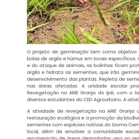
O projeto de germinação tem como objetivo 
bolas de argila e húmus em locais específicos
e do ataque de animais, as bolinhas ficam pr
argila e hidrata as sementes, que irão germin
desenvolvimento das plantas. Repleta de seme
nas áreas afetadas. A unidade escolar p
Revegetação na ARIE Granja do Ipê, com o 
diversos estudantes do CED Agrourbano. A ativid
A atividade de revegetação na ARIE Granja d
restauração ecológica e a promoção da biodiv
sementes com espécies nativas do bioma Cerra
local, além de envolver a comunidade esco
recuperação de áreas degradadas visa ao re