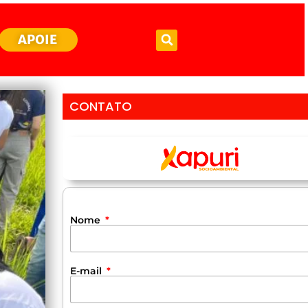
APOIE
CONTATO
Nome
E-mail