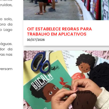
uídas,
o solo,
hora da
OIT ESTABELECE REGRAS PARA
o Lago
TRABALHO EM APLICATIVOS
30/07/2026
 águas.
dor da
vas nas
 versam