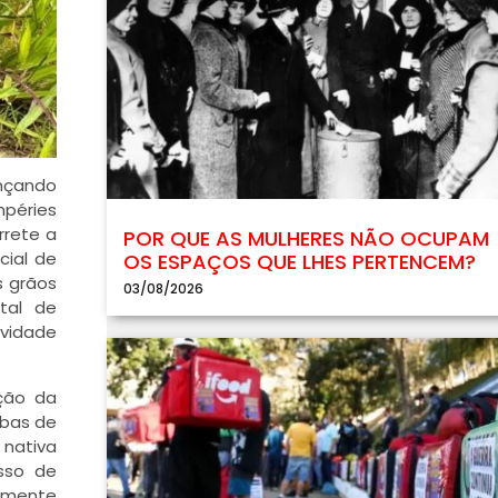
ançando
mpéries
rrete a
POR QUE AS MULHERES NÃO OCUPAM
cial de
OS ESPAÇOS QUE LHES PERTENCEM?
s grãos
03/08/2026
tal de
vidade
ação da
mbas de
 nativa
sso de
mumente