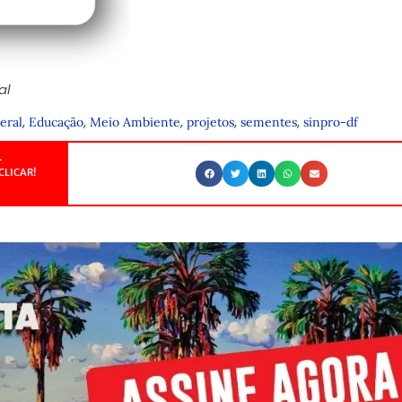
al
,
,
,
,
,
eral
Educação
Meio Ambiente
projetos
sementes
sinpro-df
.
CLICAR!