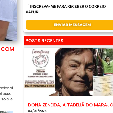
INSCREVA-ME PARA RECEBER O CORREIO
XAPURI
ENVIAR MENSAGEM
POSTS RECENTES
O COM
acional
ofessor
 solo e
DONA ZENEIDA, A TABELIÃ DO MARAJ
04/08/2026