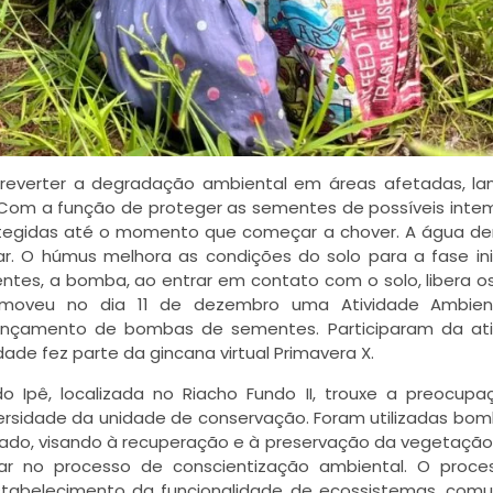
reverter a degradação ambiental em áreas afetadas, l
. Com a função de proteger as sementes de possíveis inte
otegidas até o momento que começar a chover. A água de
ar. O húmus melhora as condições do solo para a fase ini
ntes, a bomba, ao entrar em contato com o solo, libera o
romoveu no dia 11 de dezembro uma Atividade Ambien
lançamento de bombas de sementes. Participaram da ati
ade fez parte da gincana virtual Primavera X.
o Ipê, localizada no Riacho Fundo II, trouxe a preocup
ersidade da unidade de conservação. Foram utilizadas bo
do, visando à recuperação e à preservação da vegetação
lar no processo de conscientização ambiental. O proce
stabelecimento da funcionalidade de ecossistemas, co