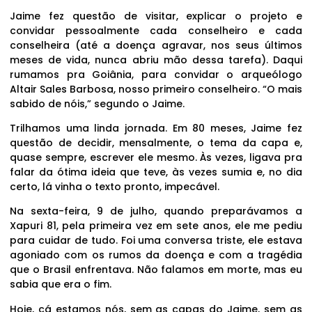
Jaime fez questão de visitar, explicar o projeto e
convidar pessoalmente cada conselheiro e cada
conselheira (até a doença agravar, nos seus últimos
meses de vida, nunca abriu mão dessa tarefa). Daqui
rumamos pra Goiânia, para convidar o arqueólogo
Altair Sales Barbosa, nosso primeiro conselheiro. “O mais
sabido de nóis,” segundo o Jaime.
Trilhamos uma linda jornada. Em 80 meses, Jaime fez
questão de decidir, mensalmente, o tema da capa e,
quase sempre, escrever ele mesmo. Às vezes, ligava pra
falar da ótima ideia que teve, às vezes sumia e, no dia
certo, lá vinha o texto pronto, impecável.
Na sexta-feira, 9 de julho, quando preparávamos a
Xapuri 81, pela primeira vez em sete anos, ele me pediu
para cuidar de tudo. Foi uma conversa triste, ele estava
agoniado com os rumos da doença e com a tragédia
que o Brasil enfrentava. Não falamos em morte, mas eu
sabia que era o fim.
Hoje, cá estamos nós, sem as capas do Jaime, sem as