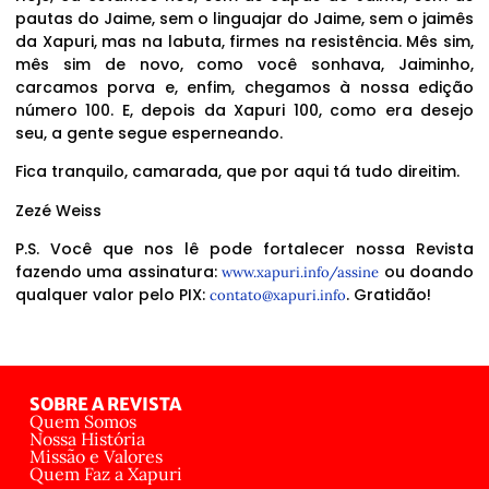
pautas do Jaime, sem o linguajar do Jaime, sem o jaimês
da Xapuri, mas na labuta, firmes na resistência. Mês sim,
mês sim de novo, como você sonhava, Jaiminho,
carcamos porva e, enfim, chegamos à nossa edição
número 100. E, depois da Xapuri 100, como era desejo
seu, a gente segue esperneando.
Fica tranquilo, camarada, que por aqui tá tudo direitim.
Zezé Weiss
P.S. Você que nos lê pode fortalecer nossa Revista
fazendo uma assinatura:
ou doando
www.xapuri.info/assine
qualquer valor pelo PIX:
. Gratidão!
contato@xapuri.info
SOBRE A REVISTA
Quem Somos
Nossa História
Missão e Valores
Quem Faz a Xapuri