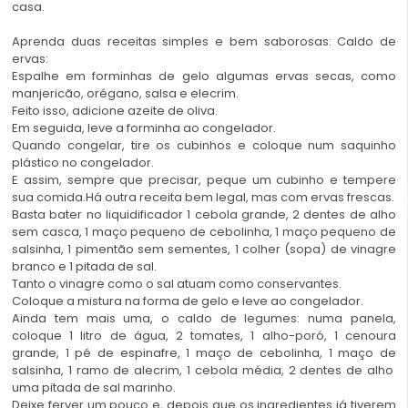
casa.
Aprenda duas receitas simples e bem saborosas: Caldo de
ervas:
Espalhe em forminhas de gelo algumas ervas secas, como
manjericão, orégano, salsa e elecrim.
Feito isso, adicione azeite de oliva.
Em seguida, leve a forminha ao congelador.
Quando congelar, tire os cubinhos e coloque num saquinho
plástico no congelador.
E assim, sempre que precisar, peque um cubinho e tempere
sua comida.Há outra receita bem legal, mas com ervas frescas.
Basta bater no liquidificador 1 cebola grande, 2 dentes de alho
sem casca, 1 maço pequeno de cebolinha, 1 maço pequeno de
salsinha, 1 pimentão sem sementes, 1 colher (sopa) de vinagre
branco e 1 pitada de sal.
Tanto o vinagre como o sal atuam como conservantes.
Coloque a mistura na forma de gelo e leve ao congelador.
Ainda tem mais uma, o caldo de legumes: numa panela,
coloque 1 litro de água, 2 tomates, 1 alho-poró, 1 cenoura
grande, 1 pé de espinafre, 1 maço de cebolinha, 1 maço de
salsinha, 1 ramo de alecrim, 1 cebola média, 2 dentes de alho
uma pitada de sal marinho.
Deixe ferver um pouco e, depois que os ingredientes já tiverem