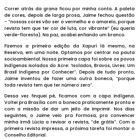
Correr atrás da grana ficou por minha conta. A paleta
de cores, depois de larga prosa, Jaime fechou questão
– “nossas cores vão ser o vermelho e o amarelo, porque
revista tem que ter cor de luta, cor vibrante” (eu queria
verde-floresta). Na paz, acabei enfiando um branco.
Fizemos a primeira edição da Xapuri lá mesmo, na
Reserva, em uma noite. Optamos por centrar na pauta
socioambiental. Nossa primeira capa foi sobre os povos
indígenas isolados do Acre: ‘Isolados, Bravos, Livres: Um
Brasil Indígena por Conhecer”. Depois de tudo pronto,
Jaime inventou de fazer uma outra boneca, “porque
toda revista tem que ter número zero”.
Dessa vez finquei pé, ficamos com a capa indígena.
Voltei pra Brasília com a boneca praticamente pronta e
com a missão de dar um jeito de imprimir. Nos dias
seguintes, o Jaime veio pra Formosa, pra convencer
minha irmã Lúcia a revisar a revista, “de grátis”. Com a
primeira revista impressa, a próxima tarefa foi montar o
Conselho Editorial.