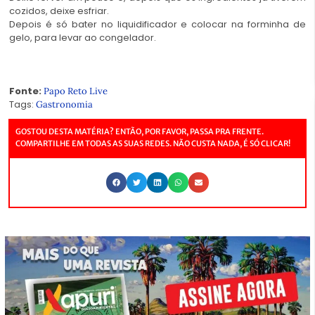
cozidos, deixe esfriar.
Depois é só bater no liquidificador e colocar na forminha de
gelo, para levar ao congelador.
Fonte:
Papo Reto Live
Tags:
Gastronomia
GOSTOU DESTA MATÉRIA? ENTÃO, POR FAVOR, PASSA PRA FRENTE.
COMPARTILHE EM TODAS AS SUAS REDES. NÃO CUSTA NADA, É SÓ CLICAR!