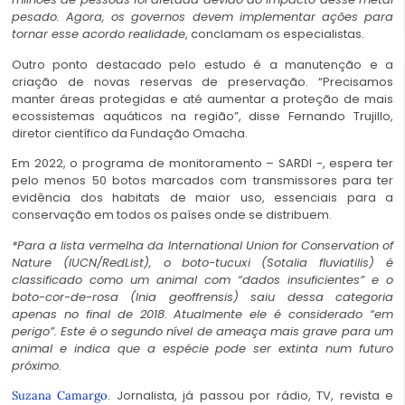
pesado. Agora, os governos devem implementar ações para
tornar esse acordo realidade
, conclamam os especialistas.
Outro ponto destacado pelo estudo é a manutenção e a
criação de novas reservas de preservação. “Precisamos
manter áreas protegidas e até aumentar a proteção de mais
ecossistemas aquáticos na região”, disse Fernando Trujillo,
diretor científico da Fundação Omacha.
Em 2022, o programa de monitoramento – SARDI -, espera ter
pelo menos 50 botos marcados com transmissores para ter
evidência dos habitats de maior uso, essenciais para a
conservação em todos os países onde se distribuem.
*Para a lista vermelha da International Union for Conservation of
Nature (IUCN/RedList), o boto-tucuxi (Sotalia fluviatilis) é
classificado como um animal com “dados insuficientes” e o
boto-cor-de-rosa (Inia geoffrensis) saiu dessa categoria
apenas no final de 2018. Atualmente ele é considerado “em
perigo”. Este é o segundo nível de ameaça mais grave para um
animal e indica que a espécie pode ser extinta num futuro
próximo.
. Jornalista, já passou por rádio, TV, revista e
Suzana Camargo