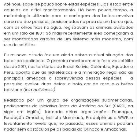
Até hoje, sabe-se pouco sobre estas espécies. Elas estão entre
aquelas de difícil monitoramento. Há bem pouco tempo, a
metodologia utilizada para a contagem dos botos envolvia
cerca de dez pessoas, posicionadas na proa de um barco que,
com os olhos fixos na água, registravam os animais avistados
em um raio de 180º. Só mais recentemente eles começaram a
ser monitorados através de um sistema mais moderno, com
uso de satélites.
E um novo estudo faz um alerta sobre a atual situação dos
botos do continente. O primeiro monitoramento feito via satélite
desde 2017, nos territórios do Brasil, Bolívia, Colômbia, Equador e
Peru, aponta que as hidrelétricas e a mineração ilegal são as
principais ameaças à sobrevivência dessas espécies – a
pesquisa avaliou duas delas: o boto cor de rosa e o bufeo
boliviano
(Inia boliviensis)
.
Realizado por um grupo de organizações sulamericanas,
participantes da iniciativa
Botos da América do Sul
(SARDI, na
sigla em inglês), formada pelas organizações Faunagua,
Fundação Omacha, Instituto Mamirauá, Prodelphinus e WWF, o
levantamento revela que, no passado, esses animais podiam
nadar sem obstáculos pelas bacias do Orinoco e Amazonas.