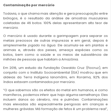
Contaminação por mercúrio
Todavia, o que chama mais atenção e gera preocupação entre
biólogos, é o resultado da análise de amostras musculares
coletadas de 46 botos. 100% delas apresentaram alto teor de
mercúrio.
O mercúrio é usado durante a garimpagem para separar os
metais preciosos de outras impurezas e em geral, depois é
simplesmente jogado na água. Ele acumula-se em plantas e
animais e, através dos peixes, ameaça espécies como os
botos, bem como a saúde e os meios de subsistência de
milhões de pessoas que habitam a Amazônia.
Em 2016, um estudo da Fundação Oswaldo Cruz (Fiocruz), em
conjunto com o Instituto Socioambiental (ISA) mostrou que em
aldeias da Terra Indígena Ianomâmi, em Roraima, 92% dos
índios estavam contaminados por mercúrio.
“O que sabemos são os efeitos do metal em humanos, e como
mamíferos, podemos inferir que haja alguma semelhança. Eles
incluem danos ao cérebro, rins e pulmões. Contaminações
mais elevadas são especialmente perigosas em crianças e
mulheres grávidas. Má formação de fetos é um problema real”,