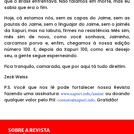
que o Brasil enfrentava. Não falamos em morte, mas eu
sabia que era o fim.
Hoje, cá estamos nós, sem as capas do Jaime, sem as
pautas do Jaime, sem o linguajar do Jaime, sem o jaimês
da Xapuri, mas na labuta, firmes na resistência. Mês sim,
mês sim de novo, como você sonhava, Jaiminho,
carcamos porva e, enfim, chegamos à nossa edição
número 100. E, depois da Xapuri 100, como era desejo
seu, a gente segue esperneando.
Fica tranquilo, camarada, que por aqui tá tudo direitim.
Zezé Weiss
P.S. Você que nos lê pode fortalecer nossa Revista
fazendo uma assinatura:
ou doando
www.xapuri.info/assine
qualquer valor pelo PIX:
. Gratidão!
contato@xapuri.info
SOBRE A REVISTA