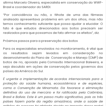
afirma Marcelo Oliveira, especialista em conservação do WWF-
Brasil e coordenador do SARDI.
“Por coincidência ou não, o filhote de uma das fêmeas
analisada apresentava problema em um dos olhos, mas não
temos conhecimento suficiente que possa ajudar a elucidar. O
fato é que estudos direcionados aos botos precisam ser
realizados para que possamos de fato afirmar os efeitos”, diz.
Próximos passos para a preservação dos botos
Para os especialistas envolvidos no monitoramento, é vital que
os resultados sejam levados em consideração no
desenvolvimento do Plano de Conservação e Manejo (CMP) de
botos de rio, apoiado pela Comissão Internacional Baleeira, e
seja discutido em ações de conservação pelos governos dos
países da América do Sul.
É urgente a implementação de acordos internacionais para a
proteção da saúde humana, ecossistêmica e de espécies,
como a Convenção de Minamata. Ela favorece a eliminação
definitiva do uso de mercúrio e foi ratificada pela Colômbia,
Brasil e Bolívia. Este é um passo muito significativo, pois os três
países fazem parte da região amazônica, onde a saúde de
milhões de pessoas foi afetada devido ao impacto desse metal