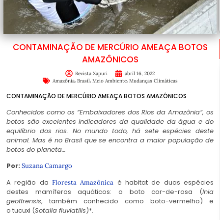
CONTAMINAÇÃO DE MERCÚRIO AMEAÇA BOTOS
AMAZÔNICOS
Revista Xapuri
abril 16, 2022
,
,
,
Amazônia
Brasil
Meio Ambiente
Mudanças Climáticas
CONTAMINAÇÃO DE MERCÚRIO AMEAÇA BOTOS AMAZÔNICOS
Conhecidos como os “Embaixadores dos Rios da Amazônia”, os
botos são excelentes indicadores da qualidade da água e do
equilíbrio dos rios. No mundo todo, há sete espécies deste
animal. Mas é no Brasil que se encontra a maior população de
botos do planeta…
Por:
Suzana Camargo
A região da
é habitat de duas espécies
Floresta Amazônica
destes mamíferos aquáticos: o boto cor-de-rosa (
Inia
geoffrensis
, também conhecido como boto-vermelho) e
o tucuxi (
Sotalia fluviatilis
)*.