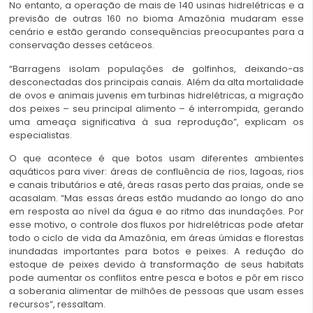
No entanto, a operação de mais de 140 usinas hidrelétricas e a
previsão de outras 160 no bioma Amazônia mudaram esse
cenário e estão gerando consequências preocupantes para a
conservação desses cetáceos.
“Barragens isolam populações de golfinhos, deixando-as
desconectadas dos principais canais. Além da alta mortalidade
de ovos e animais juvenis em turbinas hidrelétricas, a migração
dos peixes – seu principal alimento – é interrompida, gerando
uma ameaça significativa à sua reprodução”, explicam os
especialistas.
O que acontece é que botos usam diferentes ambientes
aquáticos para viver: áreas de confluência de rios, lagoas, rios
e canais tributários e até, áreas rasas perto das praias, onde se
acasalam. “Mas essas áreas estão mudando ao longo do ano
em resposta ao nível da água e ao ritmo das inundações. Por
esse motivo, o controle dos fluxos por hidrelétricas pode afetar
todo o ciclo de vida da Amazônia, em áreas úmidas e florestas
inundadas importantes para botos e peixes. A redução do
estoque de peixes devido à transformação de seus habitats
pode aumentar os conflitos entre pesca e botos e pôr em risco
a soberania alimentar de milhões de pessoas que usam esses
recursos”, ressaltam.