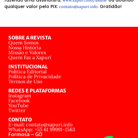
fazendo uma assinatura:
ou doando
www.xapuri.info/assine
qualquer valor pelo PIX:
. Gratidão!
contato@xapuri.info
SOBRE A REVISTA
Quem Somos
Nossa História
Missão e Valores
Quem Faz a Xapuri
INSTITUCIONAL
Política Editorial
Política de Privacidade
Termos de Uso
REDES E PLATAFORMAS
Instagram
Facebook
YouTube
Twitter
CONTATO
E-mail: contato@xapuri.info
WhatsApp: +55 61 99991-1563
Formosa – GO