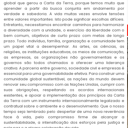
global que gerou a Carta da Terra, porque temos muito que
aprender a partir da busca conjunta em andamento por
verdade e sabedoria. A vida muitas vezes envolve tensões
entre valores importantes. Isto pode significar escolhas difíceis.
Entretanto, necessitamos encontrar caminhos para harmonizar
a diversidade com a unidade, o exercício da liberdade com o
bem comum, objetivos de curto prazo com metas de longo
prazo. Todo indivíduo, família, organização e comunidade tem
um papel vital a desempenhar. As artes, as ciências, as
religiões, as instituições educativas, os meios de comunicação,
as empresas, as organizações não governamentais e os
governos são todos chamados a oferecer uma liderança
criativa. A parceria entre governo, sociedade civil e empresas é
essencial para uma governabilidade efetiva. Para construir uma
comunidade global sustentável, as nações do mundo devem
renovar seu compromisso com as Nações Unidas, cumprir com
suas obrigações, respeitando os acordos internacionais
existentes, e apoiar a implementação dos princípios da Carta
da Terra com um instrumento internacionalmente legalizado e
contratual sobre o ambiente e o desenvolvimento. Que o nosso
tempo seja lembrado pelo despertar de uma nova reverência
face à vida, pelo compromisso firme de alcançar a
sustentabilidade, a intensificação dos esforços pela justiça e
pela paz e a alegre celebração da vida.