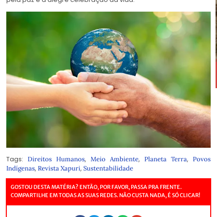
Tags:
,
,
,
Direitos Humanos
Meio Ambiente
Planeta Terra
Povos
,
,
Indígenas
Revista Xapuri
Sustentabilidade
GOSTOU DESTA MATÉRIA? ENTÃO, POR FAVOR, PASSA PRA FRENTE.
COMPARTILHE EM TODAS AS SUAS REDES. NÃO CUSTA NADA, É SÓ CLICAR!