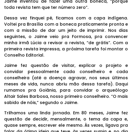
Jaime inventou de fazer uma outra boneca, “porque
toda revista tem que ter número zero”.
Dessa vez finquei pé, ficamos com a capa indígena.
Voltei pra Brasília com a boneca praticamente pronta e
com a missão de dar um jeito de imprimir. Nos dias
seguintes, o Jaime veio pra Formosa, pra convencer
minha irmã Lúcia a revisar a revista, “de grátis”. Com a
primeira revista impressa, a próxima tarefa foi montar o
Conselho Editorial.
Jaime fez questão de visitar, explicar o projeto e
convidar pessoalmente cada conselheiro e cada
conselheira (até a doença agravar, nos seus últimos
meses de vida, nunca abriu mão dessa tarefa). Daqui
rumamos pra Goiânia, para convidar o arqueólogo
Altair Sales Barbosa, nosso primeiro conselheiro. “O mais
sabido de nóis,” segundo o Jaime.
Trilhamos uma linda jornada. Em 80 meses, Jaime fez
questão de decidir, mensalmente, o tema da capa e,
quase sempre, escrever ele mesmo. Às vezes, ligava pra
falar da ótima ideia que teve, às vezes sumia e, no dia