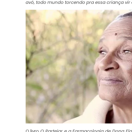
avó, todo mundo torcendo pra essa criança vi
O livro
O Partejar e a Farmacologia de Dona Fl