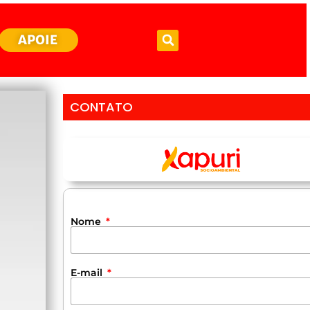
APOIE
CONTATO
Nome
E-mail