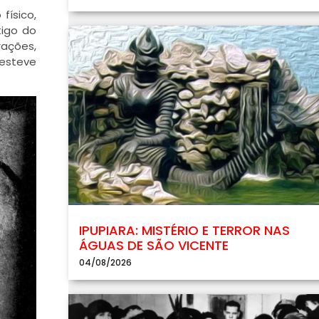
físico,
tigo do
rações,
 esteve
IPUPIARA: MISTÉRIO E TERROR NAS
ÁGUAS DE SÃO VICENTE
04/08/2026