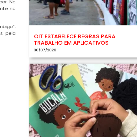
cer. No
ente no
mbigo”,
os pela
OIT ESTABELECE REGRAS PARA
TRABALHO EM APLICATIVOS
30/07/2026