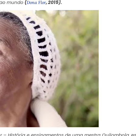
r ao mundo
(
, 2015).
Dona Flor
or – História e ensinamentos de uma mestra Quilombola
, e