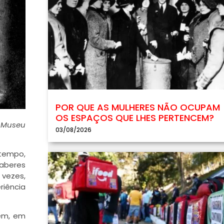
POR QUE AS MULHERES NÃO OCUPAM
OS ESPAÇOS QUE LHES PERTENCEM?
. Museu
03/08/2026
tempo,
aberes
 vezes,
riência
cem, em