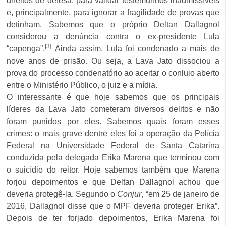
direitos de defesa, para validar testemunhos inadmissíveis
e, principalmente, para ignorar a fragilidade de provas que
detinham. Sabemos que o próprio Deltan Dallagnol
considerou a denúncia contra o ex-presidente Lula
[3]
“capenga”.
Ainda assim, Lula foi condenado a mais de
nove anos de prisão. Ou seja, a Lava Jato dissociou a
prova do processo condenatório ao aceitar o conluio aberto
entre o Ministério Público, o juiz e a mídia.
O interessante é que hoje sabemos que os principais
líderes da Lava Jato cometeram diversos delitos e não
foram punidos por eles. Sabemos quais foram esses
crimes: o mais grave dentre eles foi a operação da Polícia
Federal na Universidade Federal de Santa Catarina
conduzida pela delegada Erika Marena que terminou com
o suicídio do reitor. Hoje sabemos também que Marena
forjou depoimentos e que Deltan Dallagnol achou que
deveria protegê-la. Segundo o
Conjur
, “em 25 de janeiro de
2016, Dallagnol disse que o MPF deveria proteger Erika”.
Depois de ter forjado depoimentos, Erika Marena foi