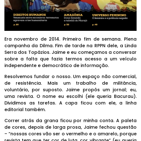
Era novembro de 2014. Primeiro fim de semana. Plena
campanha da Dilma. Fim de tarde na RPPN dele, a Linda
Serra dos Topázios. Jaime e eu começamos a conversar
sobre a falta que fazia termos acesso a um veículo
independente e democrático de informação.
Resolvemos fundar o nosso. Um espaço não comercial,
de resistência. Mais um trabalho de militância,
voluntário, por suposto. Jaime propôs um jornal; eu,
uma revista. O nome eu escolhi (ele queria Bacurau).
Dividimos as tarefas. A capa ficou com ele, a linha
editorial também.
Correr atrás da grana ficou por minha conta. A paleta
de cores, depois de larga prosa, Jaime fechou questão
– “nossas cores vão ser o vermelho e o amarelo, porque
revista tem que ter cor de luta, cor vibrante” (eu queria