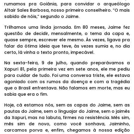
rumamos pra Goiânia, para convidar o arqueólogo
Altair Sales Barbosa, nosso primeiro conselheiro. “O mais
sabido de nóis,” segundo o Jaime.
Trilhamos uma linda jornada. Em 80 meses, Jaime fez
questão de decidir, mensalmente, o tema da capa e,
quase sempre, escrever ele mesmo. Às vezes, ligava pra
falar da ótima ideia que teve, às vezes sumia e, no dia
certo, lá vinha o texto pronto, impecável.
Na sexta-feira, 9 de julho, quando preparávamos a
Xapuri 81, pela primeira vez em sete anos, ele me pediu
para cuidar de tudo. Foi uma conversa triste, ele estava
agoniado com os rumos da doença e com a tragédia
que o Brasil enfrentava. Não falamos em morte, mas eu
sabia que era o fim.
Hoje, cá estamos nós, sem as capas do Jaime, sem as
pautas do Jaime, sem o linguajar do Jaime, sem o jaimês
da Xapuri, mas na labuta, firmes na resistência. Mês sim,
mês sim de novo, como você sonhava, Jaiminho,
carcamos porva e, enfim, chegamos à nossa edição