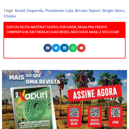
Tags:
,
,
,
,
,
Brasil
Esquerda
Presidente Lula
Revista Xapuri
Sérgio Moro
Utopia
GOSTOU DESTA MATÉRIA? ENTÃO, POR FAVOR, PASSA PRA FRENTE.
COMPARTILHE EM TODAS AS SUAS REDES. NÃO CUSTA NADA, É SÓ CLICAR!