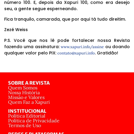
número 100. E, depois da Xapuri 100, como era desejo
seu, a gente segue esperneando.
Fica tranquilo, camarada, que por aqui tá tudo direitim.
Zezé Weiss
P.S. Você que nos lê pode fortalecer nossa Revista
fazendo uma assinatura:
ou doando
www.xapuri.info/assine
qualquer valor pelo PIX:
. Gratidão!
contato@xapuri.info
SOBRE A REVISTA
Quem Somos
Nossa História
Missão e Valores
Quem Faz a Xapuri
INSTITUCIONAL
Política Editorial
Política de Privacidade
Termos de Uso