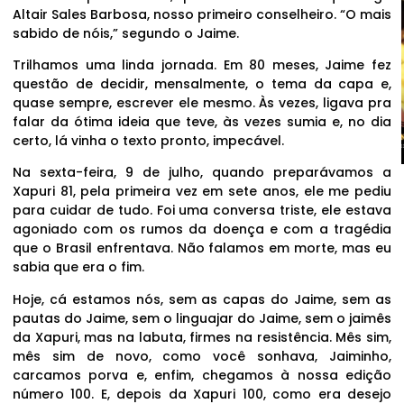
Altair Sales Barbosa, nosso primeiro conselheiro. “O mais
sabido de nóis,” segundo o Jaime.
Trilhamos uma linda jornada. Em 80 meses, Jaime fez
questão de decidir, mensalmente, o tema da capa e,
quase sempre, escrever ele mesmo. Às vezes, ligava pra
falar da ótima ideia que teve, às vezes sumia e, no dia
certo, lá vinha o texto pronto, impecável.
Na sexta-feira, 9 de julho, quando preparávamos a
Xapuri 81, pela primeira vez em sete anos, ele me pediu
para cuidar de tudo. Foi uma conversa triste, ele estava
agoniado com os rumos da doença e com a tragédia
que o Brasil enfrentava. Não falamos em morte, mas eu
sabia que era o fim.
Hoje, cá estamos nós, sem as capas do Jaime, sem as
pautas do Jaime, sem o linguajar do Jaime, sem o jaimês
da Xapuri, mas na labuta, firmes na resistência. Mês sim,
mês sim de novo, como você sonhava, Jaiminho,
carcamos porva e, enfim, chegamos à nossa edição
número 100. E, depois da Xapuri 100, como era desejo