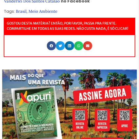
no Facebook
Vanderlei Dos Santos Catalão
Tags:
,
Brasil
Meio Ambiente
GOSTOU DESTA MATÉRIA? ENTÃO, POR FAVOR, PASSA PRA FRENTE.
COMPARTILHE EM TODAS AS SUAS REDES. NÃO CUSTA NADA, É SÓ CLICAR!