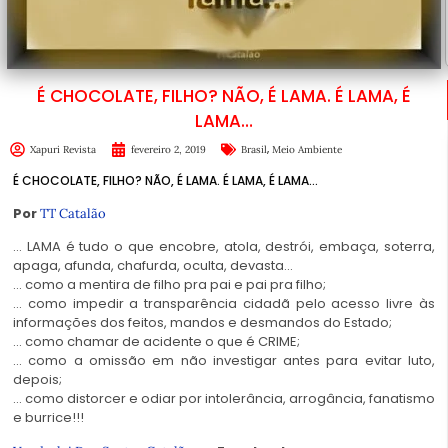
É CHOCOLATE, FILHO? NÃO, É LAMA. É LAMA, É
LAMA…
,
Xapuri Revista
fevereiro 2, 2019
Brasil
Meio Ambiente
É CHOCOLATE, FILHO? NÃO, É LAMA. É LAMA, É LAMA…
Por
TT Catalão
… LAMA é tudo o que encobre, atola, destrói, embaça, soterra,
apaga, afunda, chafurda, oculta, devasta…
… como a mentira de filho pra pai e pai pra filho;
… como impedir a transparência cidadã pelo acesso livre às
informações dos feitos, mandos e desmandos do Estado;
… como chamar de acidente o que é CRIME;
… como a omissão em não investigar antes para evitar luto,
depois;
… como distorcer e odiar por intolerância, arrogância, fanatismo
e burrice!!!