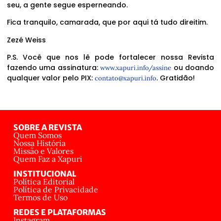
seu, a gente segue esperneando.
Fica tranquilo, camarada, que por aqui tá tudo direitim.
Zezé Weiss
P.S. Você que nos lê pode fortalecer nossa Revista
fazendo uma assinatura:
ou doando
www.xapuri.info/assine
qualquer valor pelo PIX:
. Gratidão!
contato@xapuri.info
SOBRE A REVISTA
Quem Somos
Nossa História
Missão e Valores
Quem Faz a Xapuri
INSTITUCIONAL
Política Editorial
Política de Privacidade
Termos de Uso
REDES E PLATAFORMAS
Instagram