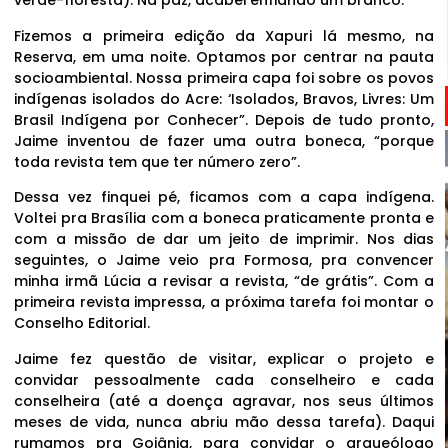
verde-floresta). Na paz, acabei enfiando um branco.
Fizemos a primeira edição da Xapuri lá mesmo, na
Reserva, em uma noite. Optamos por centrar na pauta
socioambiental. Nossa primeira capa foi sobre os povos
indígenas isolados do Acre: ‘Isolados, Bravos, Livres: Um
Brasil Indígena por Conhecer”. Depois de tudo pronto,
Jaime inventou de fazer uma outra boneca, “porque
toda revista tem que ter número zero”.
Dessa vez finquei pé, ficamos com a capa indígena.
Voltei pra Brasília com a boneca praticamente pronta e
com a missão de dar um jeito de imprimir. Nos dias
seguintes, o Jaime veio pra Formosa, pra convencer
minha irmã Lúcia a revisar a revista, “de grátis”. Com a
primeira revista impressa, a próxima tarefa foi montar o
Conselho Editorial.
Jaime fez questão de visitar, explicar o projeto e
convidar pessoalmente cada conselheiro e cada
conselheira (até a doença agravar, nos seus últimos
meses de vida, nunca abriu mão dessa tarefa). Daqui
rumamos pra Goiânia, para convidar o arqueólogo