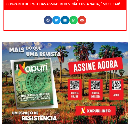
COMPARTILHE EM TODAS AS SUAS REDES. NÃO CUSTA NADA, É SÓ CLICAR!