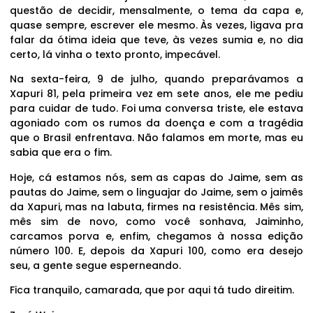
questão de decidir, mensalmente, o tema da capa e,
quase sempre, escrever ele mesmo. Às vezes, ligava pra
falar da ótima ideia que teve, às vezes sumia e, no dia
certo, lá vinha o texto pronto, impecável.
Na sexta-feira, 9 de julho, quando preparávamos a
Xapuri 81, pela primeira vez em sete anos, ele me pediu
para cuidar de tudo. Foi uma conversa triste, ele estava
agoniado com os rumos da doença e com a tragédia
que o Brasil enfrentava. Não falamos em morte, mas eu
sabia que era o fim.
Hoje, cá estamos nós, sem as capas do Jaime, sem as
pautas do Jaime, sem o linguajar do Jaime, sem o jaimês
da Xapuri, mas na labuta, firmes na resistência. Mês sim,
mês sim de novo, como você sonhava, Jaiminho,
carcamos porva e, enfim, chegamos à nossa edição
número 100. E, depois da Xapuri 100, como era desejo
seu, a gente segue esperneando.
Fica tranquilo, camarada, que por aqui tá tudo direitim.