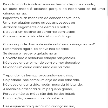
De outro modo é inútil ensaiar na terra a alegria e o canto,
De outro modo é absurdo porque de nada vale se há uma
criança na rua.
Importam duas maneiras de conceber o mundo:
Uma, ser alguém como as outras pessoas ou
Arrancar cegamente dos demais a bolsa.
E a outra, um destino de salvar-se com todos,
Comprometer a vida até o último náufrago.
Como se pode dormir de noite se há uma criança na rua?
Exatamente agora, se chove nas cidades,
Se desce o nevoeiro gelado no ar
E o vento não é nenhuma canção nas janelas,
Não deve andar o mundo com o amor descalço
Levando um diário como uma asa na mão.
Trepando nos trens, provocando-nos o riso,
Golpeando-nos como um anjo de asa cansada,
Não deve andar a vida, recém nascida, já lutando,
A meninice arriscada a um pequeno ganho,
Porque então as mãos são dois fardos inúteis
E o coração, apenas uma má palavra.
Eles esqueceram que há uma criança na rua,