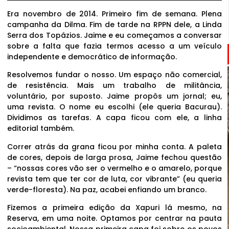
Era novembro de 2014. Primeiro fim de semana. Plena
campanha da Dilma. Fim de tarde na RPPN dele, a Linda
Serra dos Topázios. Jaime e eu começamos a conversar
sobre a falta que fazia termos acesso a um veículo
independente e democrático de informação.
Resolvemos fundar o nosso. Um espaço não comercial,
de resistência. Mais um trabalho de militância,
voluntário, por suposto. Jaime propôs um jornal; eu,
uma revista. O nome eu escolhi (ele queria Bacurau).
Dividimos as tarefas. A capa ficou com ele, a linha
editorial também.
Correr atrás da grana ficou por minha conta. A paleta
de cores, depois de larga prosa, Jaime fechou questão
– “nossas cores vão ser o vermelho e o amarelo, porque
revista tem que ter cor de luta, cor vibrante” (eu queria
verde-floresta). Na paz, acabei enfiando um branco.
Fizemos a primeira edição da Xapuri lá mesmo, na
Reserva, em uma noite. Optamos por centrar na pauta
socioambiental. Nossa primeira capa foi sobre os povos