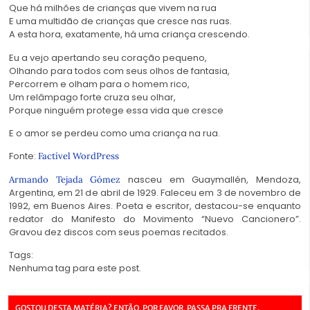
Que há milhões de crianças que vivem na rua
E uma multidão de crianças que cresce nas ruas.
A esta hora, exatamente, há uma criança crescendo.
proteger
Eu a vejo apertando seu coração pequeno,
Olhando para todos com seus olhos de fantasia,
proteger
Percorrem e olham para o homem rico,
Um relâmpago forte cruza seu olhar,
proteger
Porque ninguém protege essa vida que cresce
E o amor se perdeu como uma criança na rua.
Fonte:
Factível WordPress
nasceu em Guaymallén, Mendoza,
Armando Tejada Gómez
Argentina, em 21 de abril de 1929. Faleceu em 3 de novembro de
1992, em Buenos Aires. Poeta e escritor, destacou-se enquanto
redator do Manifesto do Movimento “Nuevo Cancionero”.
Gravou dez discos com seus poemas recitados.
proteger
Tags:
Nenhuma tag para este post.
GOSTOU DESTA MATÉRIA? ENTÃO, POR FAVOR, PASSA PRA FRENTE.