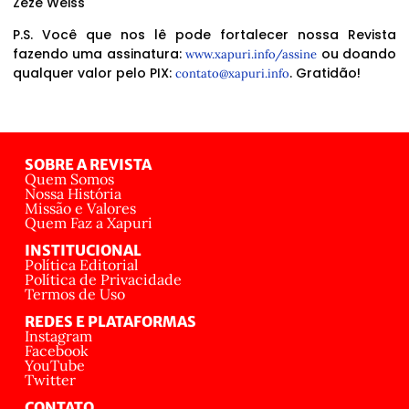
Zezé Weiss
P.S. Você que nos lê pode fortalecer nossa Revista
fazendo uma assinatura:
ou doando
www.xapuri.info/assine
qualquer valor pelo PIX:
. Gratidão!
contato@xapuri.info
SOBRE A REVISTA
Quem Somos
Nossa História
Missão e Valores
Quem Faz a Xapuri
INSTITUCIONAL
Política Editorial
Política de Privacidade
Termos de Uso
REDES E PLATAFORMAS
Instagram
Facebook
YouTube
Twitter
CONTATO