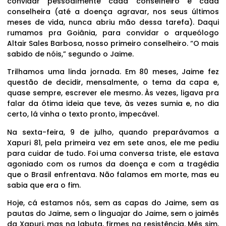
convidar pessoalmente cada conselheiro e cada
conselheira (até a doença agravar, nos seus últimos
meses de vida, nunca abriu mão dessa tarefa). Daqui
rumamos pra Goiânia, para convidar o arqueólogo
Altair Sales Barbosa, nosso primeiro conselheiro. “O mais
sabido de nóis,” segundo o Jaime.
Trilhamos uma linda jornada. Em 80 meses, Jaime fez
questão de decidir, mensalmente, o tema da capa e,
quase sempre, escrever ele mesmo. Às vezes, ligava pra
falar da ótima ideia que teve, às vezes sumia e, no dia
certo, lá vinha o texto pronto, impecável.
Na sexta-feira, 9 de julho, quando preparávamos a
Xapuri 81, pela primeira vez em sete anos, ele me pediu
para cuidar de tudo. Foi uma conversa triste, ele estava
agoniado com os rumos da doença e com a tragédia
que o Brasil enfrentava. Não falamos em morte, mas eu
sabia que era o fim.
Hoje, cá estamos nós, sem as capas do Jaime, sem as
pautas do Jaime, sem o linguajar do Jaime, sem o jaimês
da Xapuri, mas na labuta, firmes na resistência. Mês sim,