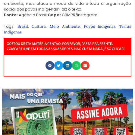
ambiente, mas ataca o modo de vida e toda a organização
social dos povos indígenas”, diz o texto.
Fonte:
Agência Brasil
Capa:
CBMRR/Instagram
Tags:
,
,
,
,
Brasil
Cultura
Meio Ambiente
Povos Indígenas
Terras
Indígenas
GOSTOU DESTA MATÉRIA? ENTÃO, POR FAVOR, PASSA PRA FRENTE.
COMPARTILHE EM TODAS AS SUAS REDES. NÃO CUSTA NADA, É SÓ CLICAR!