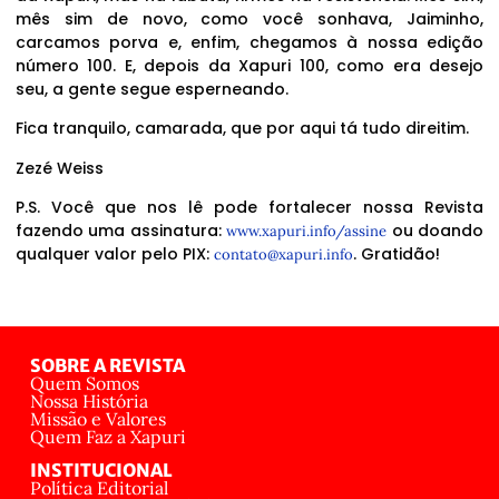
mês sim de novo, como você sonhava, Jaiminho,
carcamos porva e, enfim, chegamos à nossa edição
número 100. E, depois da Xapuri 100, como era desejo
seu, a gente segue esperneando.
Fica tranquilo, camarada, que por aqui tá tudo direitim.
Zezé Weiss
P.S. Você que nos lê pode fortalecer nossa Revista
fazendo uma assinatura:
ou doando
www.xapuri.info/assine
qualquer valor pelo PIX:
. Gratidão!
contato@xapuri.info
SOBRE A REVISTA
Quem Somos
Nossa História
Missão e Valores
Quem Faz a Xapuri
INSTITUCIONAL
Política Editorial