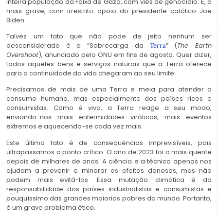
inteira população da Faixa de Gaza, com viés de genocídio. E, o
mais grave, com irrestrito apoio do presidente católico Joe
Biden.
Talvez um fato que não pode de jeito nenhum ser
desconsiderado é a “Sobrecarga da
” (
The Earth
Terra
Overshoot
)
, anunciado pelo ONU em fins de agosto. Quer dizer,
todos aqueles bens e serviços naturais que a Terra oferece
para a continuidade da vida chegaram ao seu limite.
Precisamos de mais de uma Terra e meia para atender o
consumo humano, mas especialmente dos países ricos e
consumistas. Como é viva, a Terra reage a seu modo,
enviando-nos mais enfermidades viróticas, mais eventos
extremos e aquecendo-se cada vez mais.
Este último fato é de consequências imprevisíveis, pois
ultrapassamos o ponto crítico. O ano de 2023 foi o mais quente
depois de milhares de anos. A ciência e a técnica apenas nos
ajudam a prevenir e minorar os efeitos danosos, mas não
podem mais evitá-los. Essa mutação climática é da
responsabilidade dos países industrialistas e consumistas e
pouquíssimo das grandes maiorias pobres do mundo. Portanto,
é um grave problema ético.