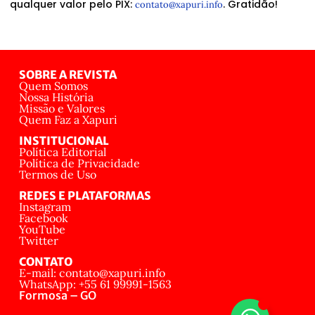
qualquer valor pelo PIX:
. Gratidão!
contato@xapuri.info
SOBRE A REVISTA
Quem Somos
Nossa História
Missão e Valores
Quem Faz a Xapuri
INSTITUCIONAL
Política Editorial
Política de Privacidade
Termos de Uso
REDES E PLATAFORMAS
Instagram
Facebook
YouTube
Twitter
CONTATO
E-mail: contato@xapuri.info
WhatsApp: +55 61 99991-1563
Formosa – GO