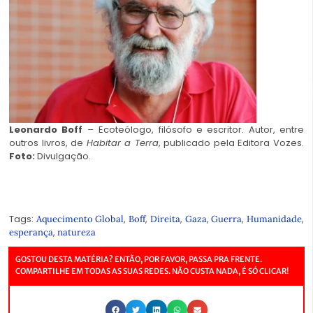
Leonardo Boff
–
Ecoteólogo, filósofo e escritor. Autor, entre
outros livros, de
Habitar a Terra
, publicado pela Editora Vozes.
Foto:
Divulgação.
Tags:
,
,
,
,
,
,
Aquecimento Global
Boff
Direita
Gaza
Guerra
Humanidade
,
esperança
natureza
GOSTOU DESTA MATÉRIA? ENTÃO, POR FAVOR, PASSA PRA FRENTE.
COMPARTILHE EM TODAS AS SUAS REDES. NÃO CUSTA NADA, É SÓ CLICAR!