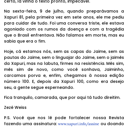
certo, lá vinha o texto pronto, impecável.
Na sexta-feira, 9 de julho, quando preparávamos a
Xapuri 81, pela primeira vez em sete anos, ele me pediu
para cuidar de tudo. Foi uma conversa triste, ele estava
agoniado com os rumos da doença e com a tragédia
que o Brasil enfrentava. Não falamos em morte, mas eu
sabia que era o fim.
Hoje, cá estamos nós, sem as capas do Jaime, sem as
pautas do Jaime, sem o linguajar do Jaime, sem o jaimês
da Xapuri, mas na labuta, firmes na resistência. Mês sim,
mês sim de novo, como você sonhava, Jaiminho,
carcamos porva e, enfim, chegamos à nossa edição
número 100. E, depois da Xapuri 100, como era desejo
seu, a gente segue esperneando.
Fica tranquilo, camarada, que por aqui tá tudo direitim.
Zezé Weiss
P.S. Você que nos lê pode fortalecer nossa Revista
fazendo uma assinatura:
ou doando
www.xapuri.info/assine