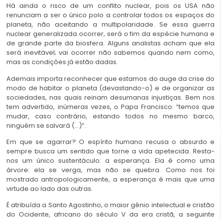
Há ainda o risco de um conflito nuclear, pois os USA não
renunciam a ser o único polo a controlar todos os espaços do
planeta, não aceitando a multipolaridade. Se essa guerra
nuclear generalizada ocorrer, será o fim da espécie humana e
de grande parte da biosfera. Alguns analistas acham que ela
será inevitável; vai ocorrer não sabemos quando nem como,
mas as condições já estão dadas.
Ademais importa reconhecer que estamos do auge da crise do
modo de habitar o planeta (devastando-o) e de organizar as
sociedades, nas quais reinam desumanas injustiças. Bem nos
tem advertido, inúmeras vezes, o Papa Francisco: “temos que
mudar, caso contrário, estando todos no mesmo barco,
ninguém se salvará (…)”.
Em que se agarrar? O espírito humano recusa o absurdo e
sempre busca um sentido que torne a vida apetecida. Resta-
nos um único sustentáculo: a esperança. Ela é como uma
árvore: ela se verga, mas não se quebra. Como nos foi
mostrado antropologicamente, a esperança é mais que uma
virtude ao lado das outras.
É atribuída a Santo Agostinho, o maior gênio intelectual e cristão
do Ocidente, africano do século V da era cristã, a seguinte