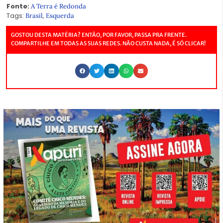
Fonte:
A Terra é Redonda
Tags:
,
Brasil
Esquerda
GOSTOU DESTA MATÉRIA? ENTÃO, POR FAVOR, PASSA PRA FRENTE.
COMPARTILHE EM TODAS AS SUAS REDES. NÃO CUSTA NADA, É SÓ CLICAR!