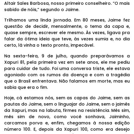
Altair Sales Barbosa, nosso primeiro conselheiro. “O mais
sabido de nóis,” segundo o Jaime.
Trilhamos uma linda jornada. Em 80 meses, Jaime fez
questão de decidir, mensalmente, o tema da capa e,
quase sempre, escrever ele mesmo. Às vezes, ligava pra
falar da ótima ideia que teve, às vezes sumia e, no dia
certo, lá vinha o texto pronto, impecável.
Na sexta-feira, 9 de julho, quando preparávamos a
Xapuri 81, pela primeira vez em sete anos, ele me pediu
para cuidar de tudo. Foi uma conversa triste, ele estava
agoniado com os rumos da doença e com a tragédia
que o Brasil enfrentava. Não falamos em morte, mas eu
sabia que era o fim.
Hoje, cá estamos nós, sem as capas do Jaime, sem as
pautas do Jaime, sem o linguajar do Jaime, sem o jaimês
da Xapuri, mas na labuta, firmes na resistência. Mês sim,
mês sim de novo, como você sonhava, Jaiminho,
carcamos porva e, enfim, chegamos à nossa edição
número 100. E, depois da Xapuri 100, como era desejo