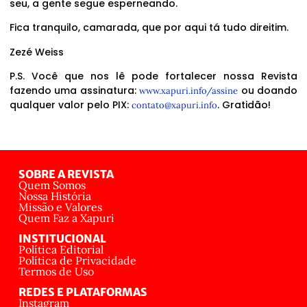
seu, a gente segue esperneando.
Fica tranquilo, camarada, que por aqui tá tudo direitim.
Zezé Weiss
P.S. Você que nos lê pode fortalecer nossa Revista
fazendo uma assinatura:
ou doando
www.xapuri.info/assine
qualquer valor pelo PIX:
. Gratidão!
contato@xapuri.info
SOBRE A REVISTA
Quem Somos
Nossa História
Missão e Valores
Quem Faz a Xapuri
INSTITUCIONAL
Política Editorial
Política de Privacidade
Termos de Uso
REDES E PLATAFORMAS
Instagram