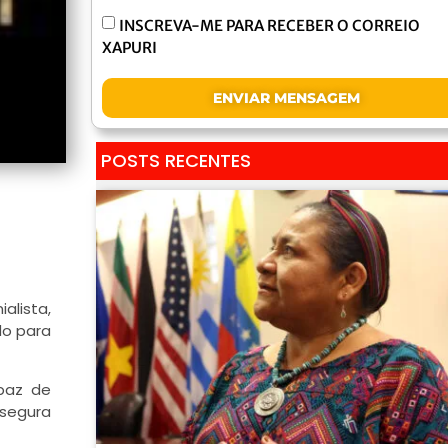
INSCREVA-ME PARA RECEBER O CORREIO
XAPURI
ENVIAR MENSAGEM
POSTS RECENTES
alista,
do para
apaz de
ssegura