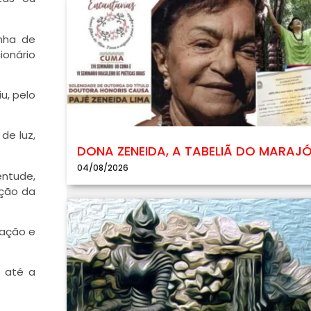
anha de
ionário
u, pelo
de luz,
DONA ZENEIDA, A TABELIÃ DO MARAJ
04/08/2026
entude,
ação da
pação e
r até a