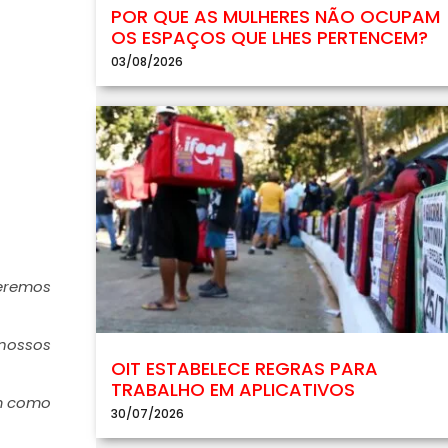
POR QUE AS MULHERES NÃO OCUPAM
OS ESPAÇOS QUE LHES PERTENCEM?
03/08/2026
ueremos
 nossos
OIT ESTABELECE REGRAS PARA
TRABALHO EM APLICATIVOS
am como
30/07/2026