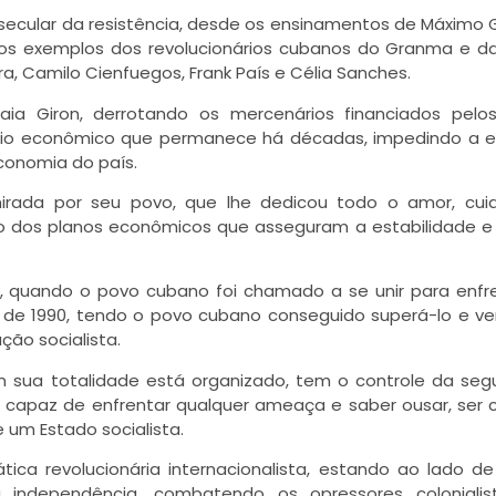
a secular da resistência, desde os ensinamentos de Máximo
os exemplos dos revolucionários cubanos do Granma e da
 Camilo Cienfuegos, Frank País e Célia Sanches.
ia Giron, derrotando os mercenários financiados pelos
ueio econômico que permanece há décadas, impedindo a 
conomia do país.
irada por seu povo, que lhe dedicou todo o amor, cui
ão dos planos econômicos que asseguram a estabilidade e 
, quando o povo cubano foi chamado a se unir para enfr
a de 1990, tendo o povo cubano conseguido superá-lo e ve
ão socialista.
sua totalidade está organizado, tem o controle da seg
 capaz de enfrentar qualquer ameaça e saber ousar, ser cr
e um Estado socialista.
ica revolucionária internacionalista, estando ao lado d
independência, combatendo os opressores colonialis