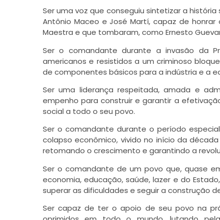
Ser uma voz que conseguiu sintetizar a históri
Antônio Maceo e José Martí, capaz de honrar 
Maestra e que tombaram, como Ernesto Guevara,
Ser o comandante durante a invasão da Pra
americanos e resistidos a um criminoso bloq
de componentes básicos para a indústria e a e
Ser uma liderança respeitada, amada e adm
empenho para construir e garantir a efetivaç
social a todo o seu povo.
Ser o comandante durante o período especial
colapso econômico, vivido no início da décad
retomando o crescimento e garantindo a revoluç
Ser o comandante de um povo que, quase em 
economia, educação, saúde, lazer e do Estado,
superar as dificuldades e seguir a construção d
Ser capaz de ter o apoio de seu povo na prát
oprimidos em todo o mundo, lutando pela 