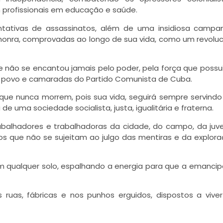
m profissionais em educação e saúde.
entativas de assassinatos, além de uma insidiosa camp
 honra, comprovadas ao longo de sua vida, como um revoluc
o se encantou jamais pelo poder, pela força que possui
eu povo e camaradas do Partido Comunista de Cuba.
 que nunca morrem, pois sua vida, seguirá sempre servindo 
e uma sociedade socialista, justa, igualitária e fraterna.
rabalhadores e trabalhadoras da cidade, do campo, da juv
os que não se sujeitam ao julgo das mentiras e da explor
 qualquer solo, espalhando a energia para que a emanci
ruas, fábricas e nos punhos erguidos, dispostos a vive