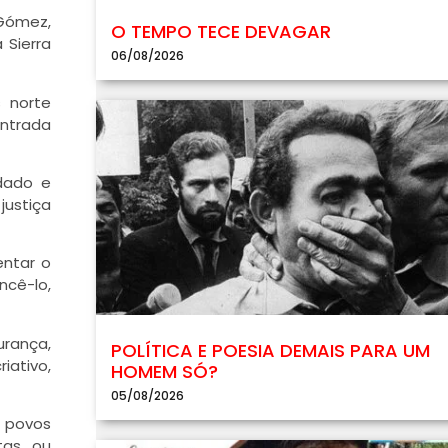
 Gómez,
O TEMPO TECE DEVAGAR
 Sierra
06/08/2026
 norte
entrada
dado e
justiça
entar o
ncê-lo,
urança,
POLÍTICA E POESIA DEMAIS PARA UM
iativo,
HOMEM SÓ?
05/08/2026
e povos
tas ou