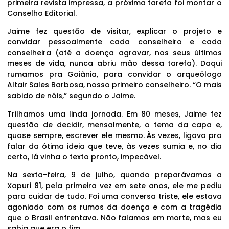
primeira revista impressa, a próxima tarefa foi montar o
Conselho Editorial.
Jaime fez questão de visitar, explicar o projeto e
convidar pessoalmente cada conselheiro e cada
conselheira (até a doença agravar, nos seus últimos
meses de vida, nunca abriu mão dessa tarefa). Daqui
rumamos pra Goiânia, para convidar o arqueólogo
Altair Sales Barbosa, nosso primeiro conselheiro. “O mais
sabido de nóis,” segundo o Jaime.
Trilhamos uma linda jornada. Em 80 meses, Jaime fez
questão de decidir, mensalmente, o tema da capa e,
quase sempre, escrever ele mesmo. Às vezes, ligava pra
falar da ótima ideia que teve, às vezes sumia e, no dia
certo, lá vinha o texto pronto, impecável.
Na sexta-feira, 9 de julho, quando preparávamos a
Xapuri 81, pela primeira vez em sete anos, ele me pediu
para cuidar de tudo. Foi uma conversa triste, ele estava
agoniado com os rumos da doença e com a tragédia
que o Brasil enfrentava. Não falamos em morte, mas eu
sabia que era o fim.