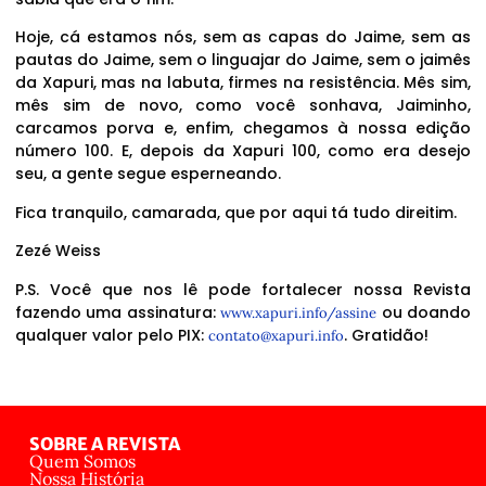
Hoje, cá estamos nós, sem as capas do Jaime, sem as
pautas do Jaime, sem o linguajar do Jaime, sem o jaimês
da Xapuri, mas na labuta, firmes na resistência. Mês sim,
mês sim de novo, como você sonhava, Jaiminho,
carcamos porva e, enfim, chegamos à nossa edição
número 100. E, depois da Xapuri 100, como era desejo
seu, a gente segue esperneando.
Fica tranquilo, camarada, que por aqui tá tudo direitim.
Zezé Weiss
P.S. Você que nos lê pode fortalecer nossa Revista
fazendo uma assinatura:
ou doando
www.xapuri.info/assine
qualquer valor pelo PIX:
. Gratidão!
contato@xapuri.info
SOBRE A REVISTA
Quem Somos
Nossa História