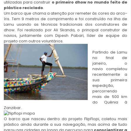
utilizadas para construir
o primeiro dhow no mundo feito de
plástico reciclado
.
Um barco que chama a atenção por remeter às cores do arco-
íris. Tem 9 metros de comprimento e foi construído na ilha de
Lamu usando as técnicas tradicionais dos construtores de
dhow. Foi realizado por Ali Skanda, o principal construtor de
navios, juntamente com Dipesh Pabari, líder de equipe do
projeto com outros voluntários.
Partindo de Lamu
no final de
janeiro, o
navio completou
recentemente a
sua primeira
expedição,
percorrendo
mais de 500 km
do Quênia à
Zanzibar.
O barco que nasceu dentro do projeto FlipFlopi, coletou mais
plástico ainda durante a sua navegação, mas acima de tudo
parou nas cidades ao longo do percurso para
conscientizar a