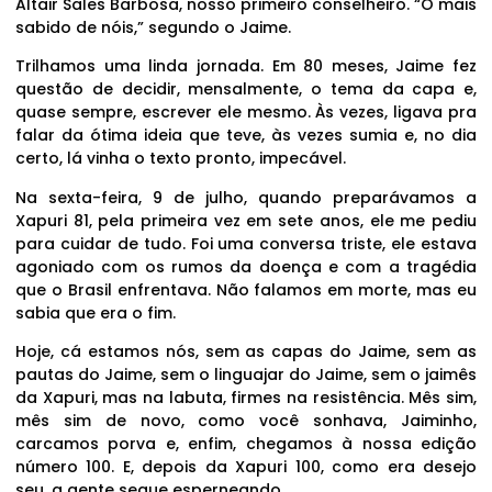
Altair Sales Barbosa, nosso primeiro conselheiro. “O mais
sabido de nóis,” segundo o Jaime.
Trilhamos uma linda jornada. Em 80 meses, Jaime fez
questão de decidir, mensalmente, o tema da capa e,
quase sempre, escrever ele mesmo. Às vezes, ligava pra
falar da ótima ideia que teve, às vezes sumia e, no dia
certo, lá vinha o texto pronto, impecável.
Na sexta-feira, 9 de julho, quando preparávamos a
Xapuri 81, pela primeira vez em sete anos, ele me pediu
para cuidar de tudo. Foi uma conversa triste, ele estava
agoniado com os rumos da doença e com a tragédia
que o Brasil enfrentava. Não falamos em morte, mas eu
sabia que era o fim.
Hoje, cá estamos nós, sem as capas do Jaime, sem as
pautas do Jaime, sem o linguajar do Jaime, sem o jaimês
da Xapuri, mas na labuta, firmes na resistência. Mês sim,
mês sim de novo, como você sonhava, Jaiminho,
carcamos porva e, enfim, chegamos à nossa edição
número 100. E, depois da Xapuri 100, como era desejo
seu, a gente segue esperneando.