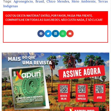
Tags:
,
,
,
,
Agronegócio
Brasil
Chico Mendes
Meio Ambiente
Terras
Indígenas
GOSTOU DESTA MATÉRIA? ENTÃO, POR FAVOR, PASSA PRA FRENTE.
COMPARTILHE EM TODAS AS SUAS REDES. NÃO CUSTA NADA, É SÓ CLICAR!