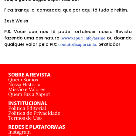
Fica tranquilo, camarada, que por aqui tá tudo direitim.
Zezé Weiss
P.S. Você que nos lê pode fortalecer nossa Revista
fazendo uma assinatura:
ou doando
www.xapuri.info/assine
qualquer valor pelo PIX:
. Gratidão!
contato@xapuri.info
SOBRE A REVISTA
Quem Somos
Nossa História
Missão e Valores
Quem Faz a Xapuri
INSTITUCIONAL
Política Editorial
Política de Privacidade
Termos de Uso
REDES E PLATAFORMAS
Instagram