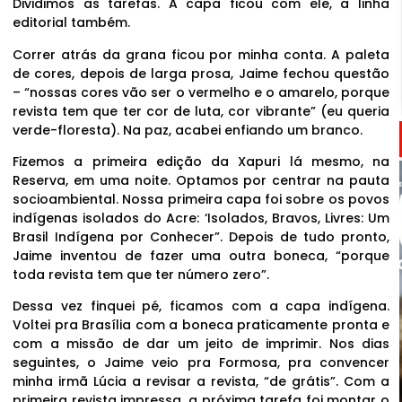
Dividimos as tarefas. A capa ficou com ele, a linha
editorial também.
Correr atrás da grana ficou por minha conta. A paleta
de cores, depois de larga prosa, Jaime fechou questão
– “nossas cores vão ser o vermelho e o amarelo, porque
revista tem que ter cor de luta, cor vibrante” (eu queria
verde-floresta). Na paz, acabei enfiando um branco.
Fizemos a primeira edição da Xapuri lá mesmo, na
Reserva, em uma noite. Optamos por centrar na pauta
socioambiental. Nossa primeira capa foi sobre os povos
indígenas isolados do Acre: ‘Isolados, Bravos, Livres: Um
Brasil Indígena por Conhecer”. Depois de tudo pronto,
Jaime inventou de fazer uma outra boneca, “porque
toda revista tem que ter número zero”.
Dessa vez finquei pé, ficamos com a capa indígena.
Voltei pra Brasília com a boneca praticamente pronta e
com a missão de dar um jeito de imprimir. Nos dias
seguintes, o Jaime veio pra Formosa, pra convencer
minha irmã Lúcia a revisar a revista, “de grátis”. Com a
primeira revista impressa, a próxima tarefa foi montar o