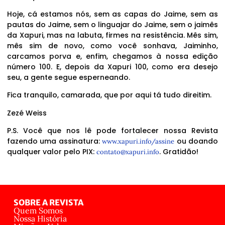
Hoje, cá estamos nós, sem as capas do Jaime, sem as
pautas do Jaime, sem o linguajar do Jaime, sem o jaimês
da Xapuri, mas na labuta, firmes na resistência. Mês sim,
mês sim de novo, como você sonhava, Jaiminho,
carcamos porva e, enfim, chegamos à nossa edição
número 100. E, depois da Xapuri 100, como era desejo
seu, a gente segue esperneando.
Fica tranquilo, camarada, que por aqui tá tudo direitim.
Zezé Weiss
P.S. Você que nos lê pode fortalecer nossa Revista
fazendo uma assinatura:
ou doando
www.xapuri.info/assine
qualquer valor pelo PIX:
. Gratidão!
contato@xapuri.info
SOBRE A REVISTA
Quem Somos
Nossa História